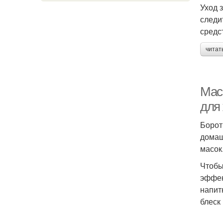
Уход 
следи
средс
читат
Мас
для
Борот
домаш
масок
Чтобы
эффек
напит
блеск