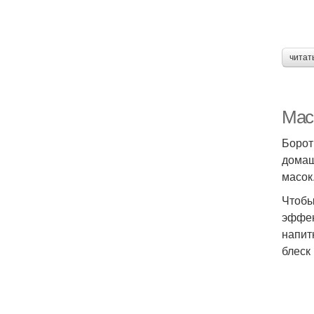
читат
Мас
Борот
домаш
масок
Чтобы
эффек
напит
блеск