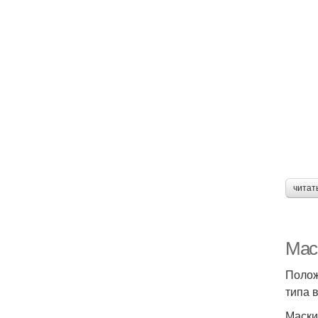
читат
Мас
Полож
типа 
Маски