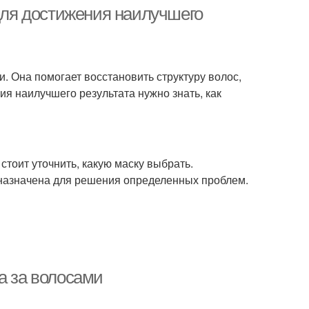
условиях
волос
 для достижения наилучшего
кание для жирных
Волос с горчицей
и. Она помогает восстановить структуру волос,
волос
ия наилучшего результата нужно знать, как
 против жирности
Маска для жирной кожи
стоит уточнить, какую маску выбрать.
дназначена для решения определенных проблем.
аска с глиной
Кефирная маска
Картофельно-луковая
лос из голубой
а за волосами
маска