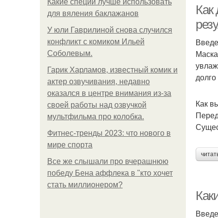
Какие специи лучше использовать
Как
для вяления баклажанов
резу
У юли Гаврилиной снова случился
Введ
конфликт с комиком Ильей
Маска
Соболевым.
увлаж
Гарик Харламов, известный комик и
долго
актер озвучивания, недавно
оказался в центре внимания из-за
Как в
своей работы над озвучкой
Перед
мультфильма про колобка.
Сущес
Фитнес-тренды 2023: что нового в
мире спорта
читат
Все же слышали про вчерашнюю
победу Бена аффлека в "кто хочет
стать миллионером?
Как
Введ