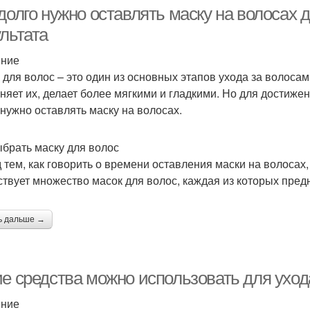
 долго нужно оставлять маску на волосах
льтата
ение
Полос
Маска от жирности
Яйцо для волос
 для волос – это один из основных этапов ухода за волосам
няет их, делает более мягкими и гладкими. Но для достижен
 нужно оставлять маску на волосах.
Маска от жирных
Маска для волос
Маски
корней
ыбрать маску для волос
 тем, как говорить о времени оставления маски на волосах, 
твует множество масок для волос, каждая из которых пре
Сухие волосы
Волос с глиной
М
ь дальше →
Маска с медом
Маска против жирности
Во
ие средства можно использовать для уход
ение