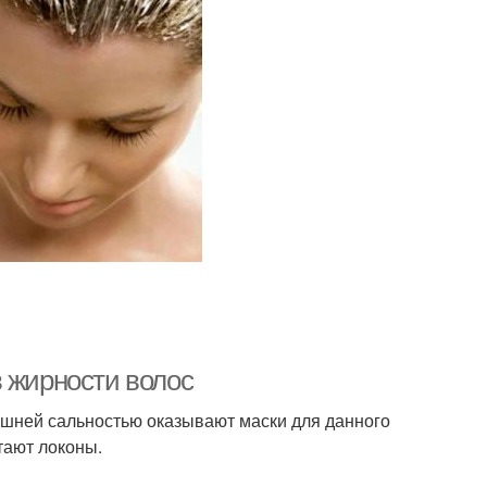
ективная маска
в жирности волос
шней сальностью оказывают маски для данного
тают локоны.