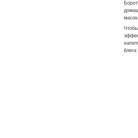
Борот
домаш
масок
Чтобы
эффек
напит
блеск