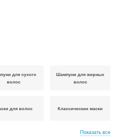
пуни для сухого
Шампуни для жирных
волос
волос
ски для волос
Классические маски
Показать все
лос в домашних
Маска для жирных