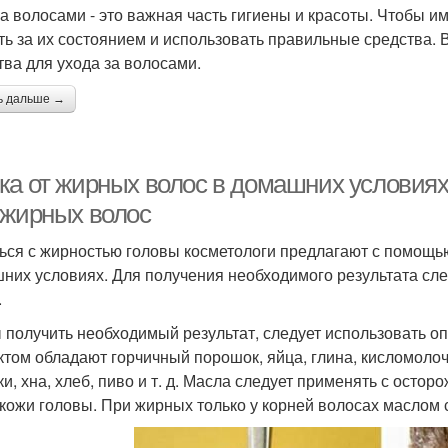
за волосами - это важная часть гигиены и красоты. Чтобы 
Маски для жирных
ть за их состоянием и использовать правильные средства.
Маска с кефиром
Сода
корней
тва для ухода за волосами.
ь дальше →
Горчичная маска
Творожная маска
ка от жирных волос в домашних условиях
 жирных волос
Уход за жирными
Вол
Жирные волосы
ься с жирностью головы косметологи предлагают с помощью
волосами
них условиях. Для получения необходимого результата сл
.
 получить необходимый результат, следует использовать
Маска с алоэ
Алоэ для волос
В
том обладают горчичный порошок, яйца, глина, кисломоло
ки, хна, хлеб, пиво и т. д. Масла следует применять с остор
 кожи головы. При жирных только у корней волосах маслом 
Волос из алоэ
Маска для роста
В