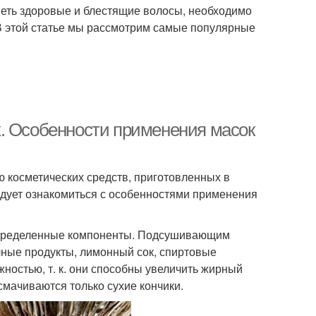
иметь здоровые и блестящие волосы, необходимо
 В этой статье мы рассмотрим самые популярные
 от жирных волос
Глиняная маска
Яичная маска
Маска с морской солью
. Особенности применения масок
осы в домашних
Волос с алоэ
 косметических средств, приготовленных в
условиях
едует ознакомиться с особенностями применения
Маски с
 определенные компоненты. Подсушивающим
ера для волос
использованием
чные продукты, лимонный сок, спиртовые
ожностью, т. к. они способны увеличить жирный
смачиваются только сухие кончики.
Маска для ломких
олос с соком
концов