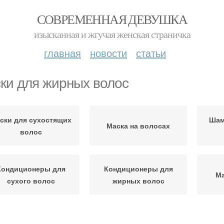
СОВРЕМЕННАЯ ДЕВУШКА
изысканная и жгучая женская страничка
главная
новости
статьи
ки для жирных волос
ски для сухостящих
Шам
Маска на волосах
волос
Кондиционеры для
Кондиционеры для
Ма
сухого волос
жирных волос
Во
ки для сухого волос
Маска от жирных волос