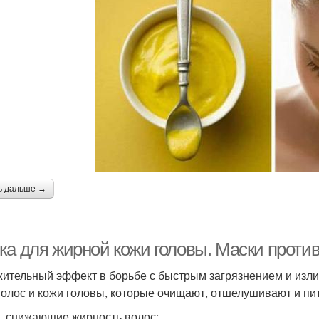
Шампунь для жирных
Супер маски
Эфф
волос
ь дальше →
ка для жирной кожи головы. Маски проти
ительный эффект в борьбе с быстрым загрязнением и изли
волос и кожи головы, которые очищают, отшелушивают и пи
, снижающие жирность волос: