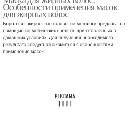
Волос с алоэ
Особенности применения масок
условиях
для жирных волос
Бороться с жирностью головы косметологи предлагают с
помощью косметических средств, приготовленных в
Алоэ для волос
Маска для волос
домашних условиях. Для получения необходимого
результата следует ознакомиться с особенностями
применения масок.
Вера в домашних
Волос из алоэ
условиях
Волос с соком