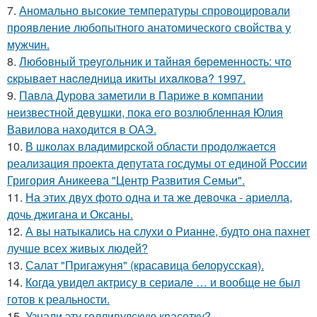
7.
Аномально высокие температуры спровоцировали
проявление любопытного анатомического свойства у
мужчин.
8.
Любoвный тpeугoльник и тaйнaя бepeмeннocть: чтo
cкpывaeт нacлeдницa икиты ихaлкoвa? 1997.
9.
Павла Дурова заметили в Париже в компании
неизвестной девушки, пока его возлюбленная Юлия
Вавилова находится в ОАЭ.
10.
В школах владимирской области продолжается
реализация проекта депутата госдумы от единой России
Григория Аникеева "Центр Развития Семьи".
11.
На этих двух фото одна и та же девочка - ариелла,
дочь джигана и Оксаны.
12.
А вы натыкались на слухи о Рианне, будто она пахнет
лучше всех живых людей?
13.
Салат "Пригажуня" (красавица белорусская).
14.
Когда увидел актрису в сериале … и вообще не был
готов к реальности.
15.
Узнали эту голливудскую красотку?