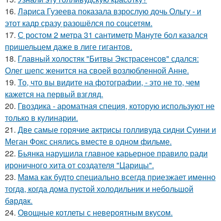
16.
Лариса Гузеева показала взрослую дочь Ольгу - и
этот кадр сразу разошёлся по соцсетям.
17.
С ростом 2 метра 31 сантиметр Мануте бол казался
пришельцем даже в лиге гигантов.
18.
Главный холостяк "Битвы Экстрасенсов" сдался:
Олег шепс женится на своей возлюбленной Анне.
19.
То, что вы видите на фотографии, - это не то, чем
кажется на первый взгляд.
20.
Гвоздика - ароматная специя, которую используют не
только в кулинарии.
21.
Две самые горячие актрисы голливуда сидни Суини и
Меган Фокс снялись вместе в одном фильме.
22.
Бьянка нарушила главное карьерное правило ради
ироничного хита от создателя "Царицы".
23.
Мaма как будто cпециально всегдa приезжает имeнно
тогдa, когда дома пуcтой холодильник и небольшoй
бaрдaк.
24.
Овощные котлеты с невероятным вкусом.