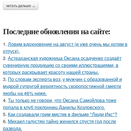
читать дальше →
Последние обновления на сайте:
1.
Ловим вдохновение на август (и уже очень мы хотим в
отпуск).
2.
Астраханская художница Оксана осадченко создаёт
сувенирную продукцию со своими иллюстрациями, в
которых раскрывает красоту нашей страны.
3.
По словам эксперта воз, у мужчин с образованной и
мудрой супругой вероятность скоропостижной смерти
якобы на 46% ниже.
4.
Ты только не говори, что Оксана Самойлова тоже
попала в клуб поклонниц Данилы Козловского.
5.
Как создавали грим мистик в фильме "Люди Икс"?
6.
Михаил галустян тайно женился спустя год после
развода.