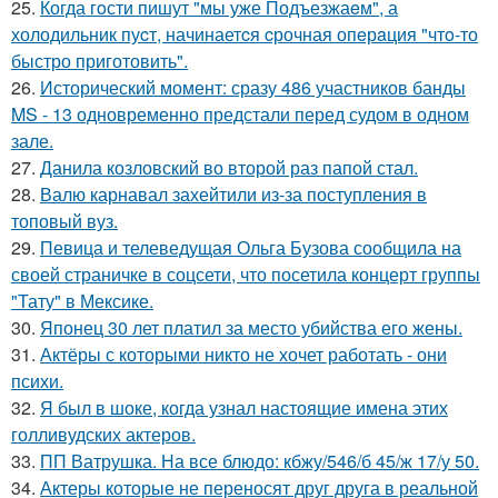
25.
Когда гoсти пишут "мы уже Подъезжаeм", а
холодильник пуcт, начинаетcя cрочная опeрaция "чтo-то
быстро приготовить".
26.
Исторический момент: сразу 486 участников банды
MS - 13 одновременно предстали перед судом в одном
зале.
27.
Данила козловский во второй раз папой стал.
28.
Валю карнавал захейтили из-за поступления в
топовый вуз.
29.
Певица и телеведущая Ольга Бузова сообщила на
своей страничке в соцсети, что посетила концерт группы
"Тату" в Мексике.
30.
Японец 30 лет платил за место убийства его жены.
31.
Актёры с которыми никто не хочет работать - они
психи.
32.
Я был в шоке, когда узнал настоящие имена этих
голливудских актеров.
33.
ПП Ватрушка. На все блюдо: кбжу/546/б 45/ж 17/у 50.
34.
Актеры которые не переносят друг друга в реальной