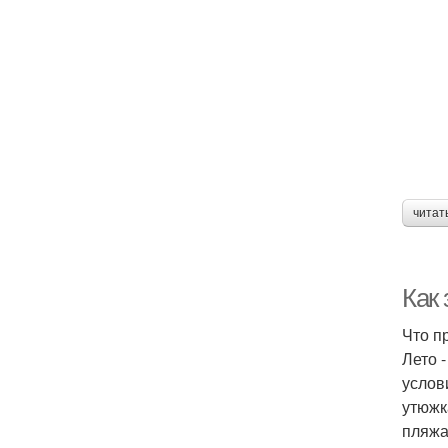
читат
Как
Что п
Лето 
услов
утюжк
пляжа