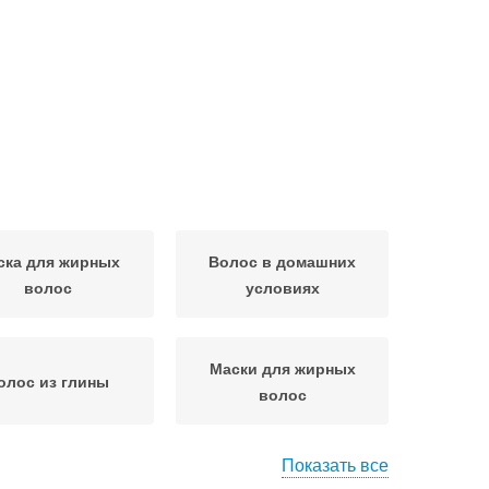
ска для жирных
Волос в домашних
волос
условиях
Маски для жирных
олос из глины
волос
Показать все
лос из голубой
Сода от жирных волос