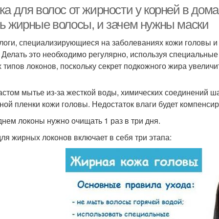
ка для волос от жирности у корней в дом
ь жирные волосы, и зачем нужны маски
логи, специализирующиеся на заболеваниях кожи головы и
Волос с алоэ
Алоэ для волос
В
. Делать это необходимо регулярно, используя специальны
х типов локонов, поскольку секрет подкожного жира увеличи
астом мытье из-за жесткой воды, химических соединений 
Волос с соком
ной пленки кожи головы. Недостаток влаги будет компенс
днем локоны нужно очищать 1 раз в три дня.
для жирных локонов включает в себя три этапа: