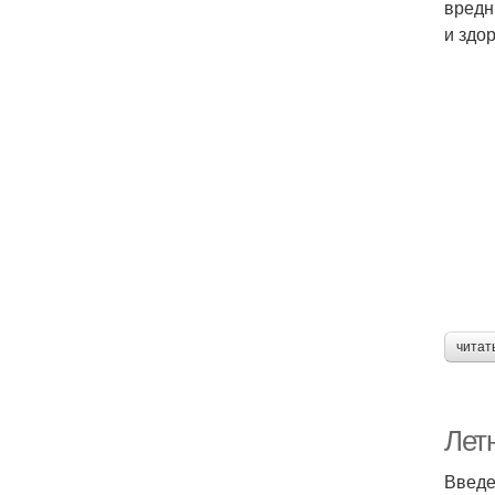
вредн
и здо
читат
Летн
Введ