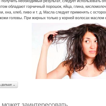
 получить необходимый результат, следует использовать
том обладают горчичный порошок, яйца, глина, кисломоло
ки, хна, хлеб, пиво и т. д. Масла следует применять с остор
 кожи головы. При жирных только у корней волосах маслом 
ь дальше →
 может заинтересовать