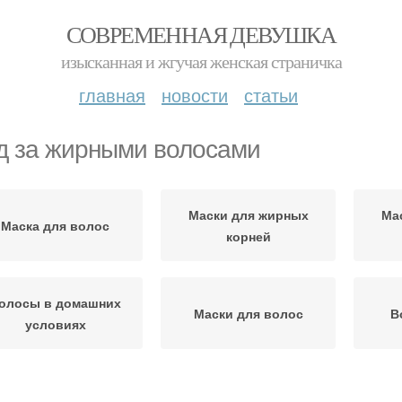
СОВРЕМЕННАЯ ДЕВУШКА
изысканная и жгучая женская страничка
главная
новости
статьи
д за жирными волосами
Маски для жирных
Ма
Маска для волос
корней
олосы в домашних
Маски для волос
В
условиях
Жирные волосы
Волос с глиной
Во