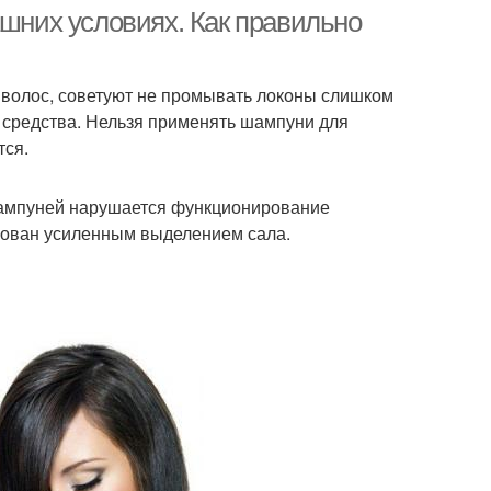
ашних условиях. Как правильно
 волос, советуют не промывать локоны слишком
ера для волос
Волос из алоэ
е средства. Нельзя применять шампуни для
тся.
шампуней нарушается функционирование
ирован усиленным выделением сала.