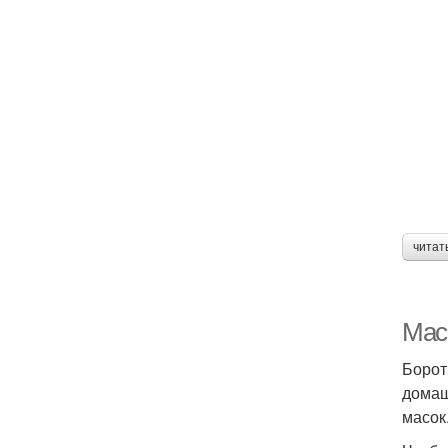
читат
Мас
Борот
домаш
масок