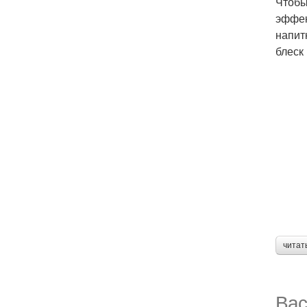
Чтобы
эффек
напит
блеск
читат
Вас