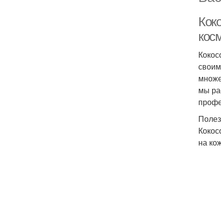
Кок
кос
Кокос
своим
множе
мы ра
профе
Полез
Кокос
на ко