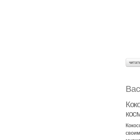
читат
Вас
Кок
кос
Кокос
своим