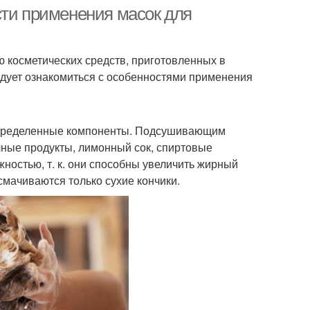
условиях
сти применения масок для
 косметических средств, приготовленных в
едует ознакомиться с особенностями применения
 определенные компоненты. Подсушивающим
чные продукты, лимонный сок, спиртовые
ожностью, т. к. они способны увеличить жирный
смачиваются только сухие кончики.