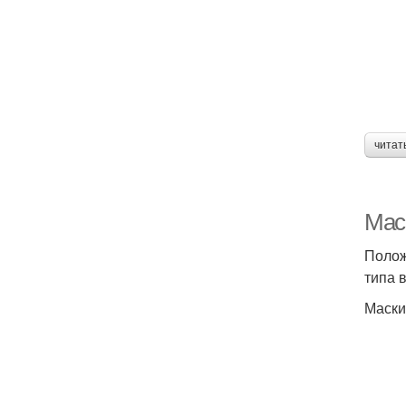
читат
Мас
Полож
типа 
Маски