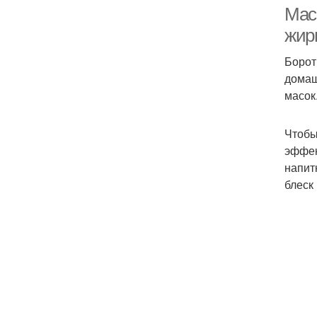
Мас
жир
Борот
домаш
масок
Чтобы
эффек
напит
блеск