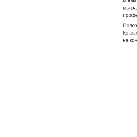
множе
мы ра
профе
Полез
Кокос
на ко