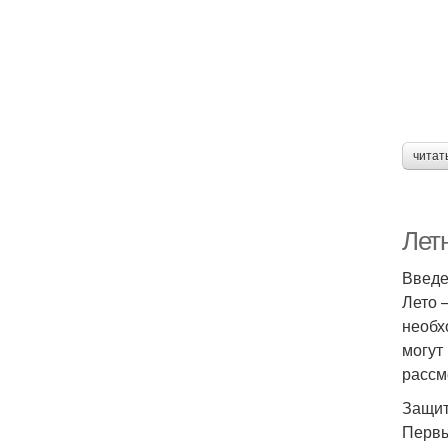
читат
Летн
Введ
Лето 
необх
могут
рассм
Защит
Первы