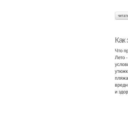
читат
Как
Что п
Лето 
услов
утюжк
пляжа
вредн
и здо