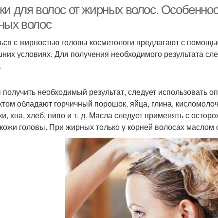
волосами
ки для волос от жирных волос. Особенно
ных волос
ься с жирностью головы косметологи предлагают с помощью
них условиях. Для получения необходимого результата сл
.
 получить необходимый результат, следует использовать
том обладают горчичный порошок, яйца, глина, кисломоло
ки, хна, хлеб, пиво и т. д. Масла следует применять с остор
 кожи головы. При жирных только у корней волосах маслом 