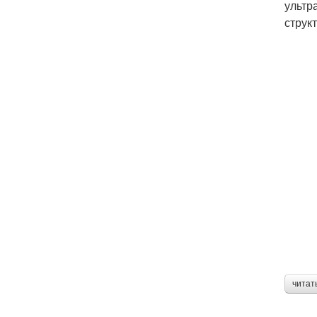
ультр
струк
читат