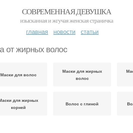
СОВРЕМЕННАЯ ДЕВУШКА
изысканная и жгучая женская страничка
главная
новости
статьи
а от жирных волос
Маски для жирных
Ма
Маски для волос
волос
Маски для жирных
Волос с глиной
Во
корней
Уход за жирными
Вол
Жирные волосы