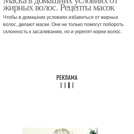
Маска для волос
Волос с глиной
жирных волос. Рецепты масок
Чтобы в домашних условиях избавиться от жирных
волос, делают маски. Они не только помогут побороть
Маски для жирных
склонность к засаливанию, но и укрепят корни волос.
Волос из голубой
волос
Волос в домашних
Подходящий шампунь
условиях
Шампуни для жирных
Бюджетные шампуни
волос
Шампуни против
жирности