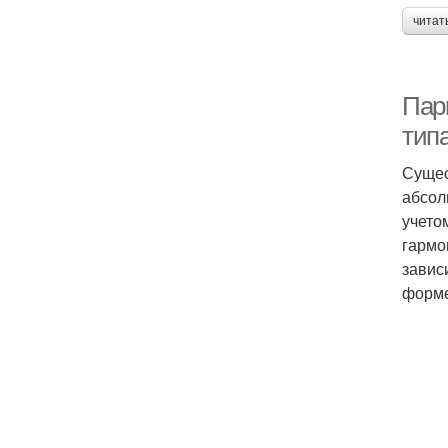
читат
Пар
тип
Сущес
абсол
учето
гармо
завис
форме