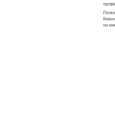
профе
Полез
Кокос
на ко