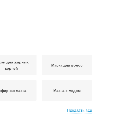
ски для жирных
Маска для волос
корней
ефирная маска
Маска с медом
Показать все
ска из горчицы
Маски из горчицы