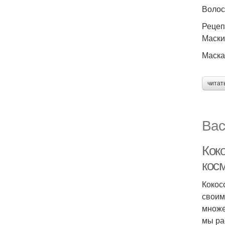
Волос
Рецеп
Маски
Маска
читат
Вас
Кок
кос
Кокос
своим
множе
мы ра