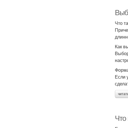
Выб
Что т
Приче
длинн
Как в
Выбор
настр
Форма
Если 
сдела
читат
Что