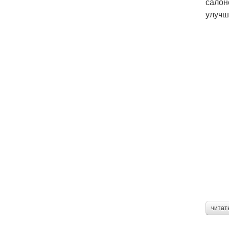
салон
улучш
читат