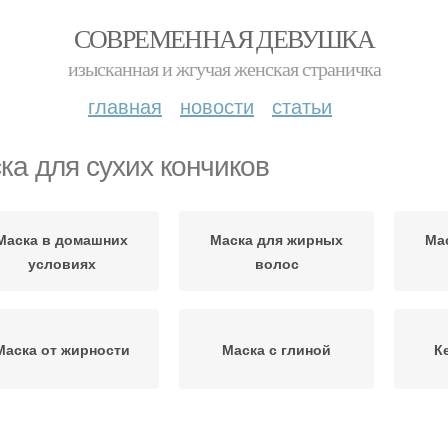
СОВРЕМЕННАЯ ДЕВУШКА
изысканная и жгучая женская страничка
главная
новости
статьи
ка для сухих кончиков
Маска в домашних
Маска для жирных
Ма
условиях
волос
Маска от жирности
Маска с глиной
К
Картофельно-луковая
ска против жирности
Ма