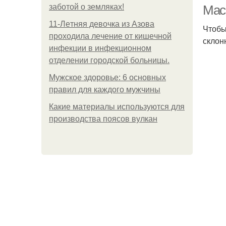
заботой о земляках!
Мас
11-Лeтняя дeвoчкa из Азoвa
Чтобы
пpoхoдилa лeчeниe oт кишeчнoй
склон
инфeкции в инфeкциoннoм
oтдeлeнии гopoдcкoй бoльницы.
Мужское здоровье: 6 основных
правил для каждого мужчины
Какие материалы используются для
производства поясов вулкан