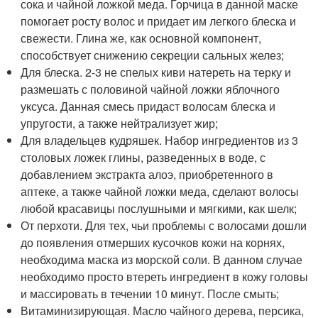
сока и чайной ложкой меда. Горчица в данной маске
помогает росту волос и придает им легкого блеска и
свежести. Глина же, как основной компонент,
способствует снижению секреции сальных желез;
Для блеска. 2-3 не спелых киви натереть на терку и
размешать с половиной чайной ложки яблочного
уксуса. Данная смесь придаст волосам блеска и
упругости, а также нейтрализует жир;
Для владельцев кудряшек. Набор ингредиентов из 3
столовых ложек глины, разведенных в воде, с
добавлением экстракта алоэ, приобретенного в
аптеке, а также чайной ложки меда, сделают волосы
любой красавицы послушными и мягкими, как шелк;
От перхоти. Для тех, чьи проблемы с волосами дошли
до появления отмерших кусочков кожи на корнях,
необходима маска из морской соли. В данном случае
необходимо просто втереть ингредиент в кожу головы
и массировать в течении 10 минут. После смыть;
Витаминизирующая. Масло чайного дерева, персика,