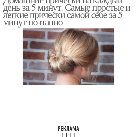
Локоны при помощи
день за 5 минут. Самые простые и
волосы
легкие прически самой себе за 5
минут поэтапно
Косы на длинные
Волосы в школу
волосы