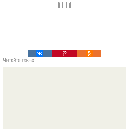
Читайте также
Супер - диета для похудения: минус 15 кг за месяц.