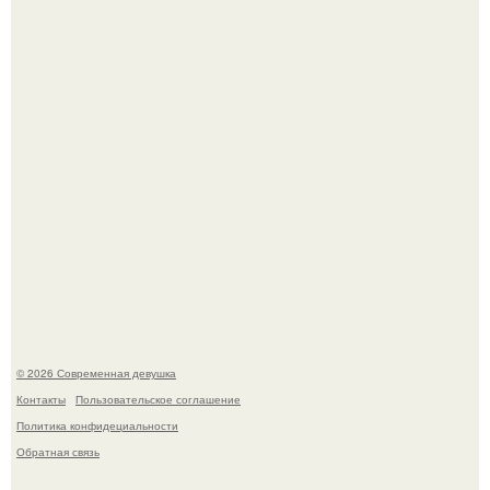
это Синди Кроуфорд.
Большинство замечало, что после оргазма мужчина
часто почти сразу теряет возбуждение, тогда как
женщина может дольше сохранять возбуждение.
© 2026 Современная девушка
Контакты
Пользовательское соглашение
Политика конфидециальности
Обратная связь