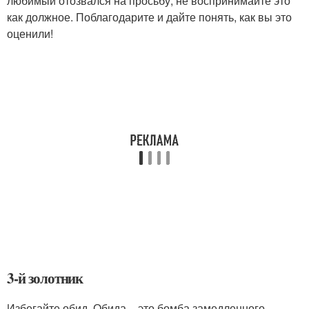
любимый отозвался на просьбу, не воспринимайте это
как должное. Поблагодарите и дайте понять, как вы это
оценили!
3-й золотник
Избегайте обид. Обида – это бомба замедленного