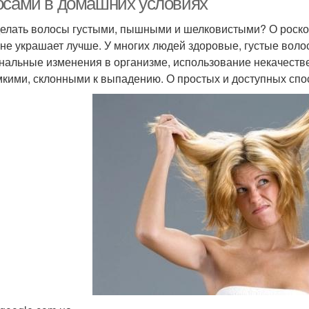
осами в домашних условиях
делать волосы густыми, пышными и шелковистыми? О роско
 не украшает лучше. У многих людей здоровые, густые воло
нальные изменения в организме, использование некачестве
мкими, склонными к выпадению. О простых и доступных спос