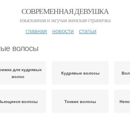
СОВРЕМЕННАЯ ДЕВУШКА
изысканная и жгучая женская страничка
главная
новости
статьи
тые волосы
рижка для кудрявых
Кудрявые волосы
Вол
волос
Вьющиеся волосы
Тонкие волосы
Непо
Длинные волосы
Стрижки для густых и
Кас