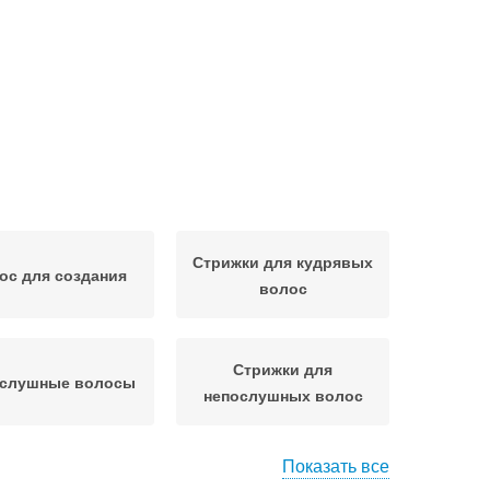
Стрижки для кудрявых
ос для создания
волос
Стрижки для
слушные волосы
непослушных волос
Показать все
Итальянка на
кад для густых и