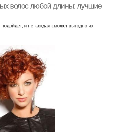
волнистые волосы
вых волос любой длины: лучшие
 подойдет, и не каждая сможет выгодно их
лосы в салоне
Густые витамины
од за волосами
Густые маски
лова для волос
Волосы от выпадения