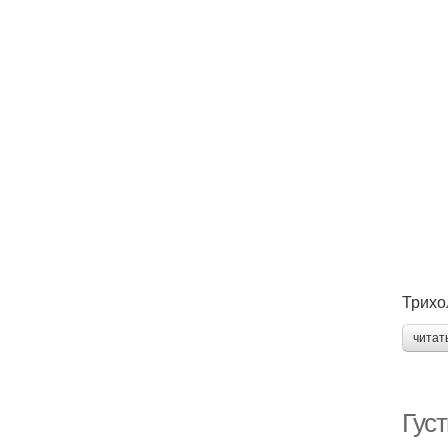
Трихо
читат
Гус