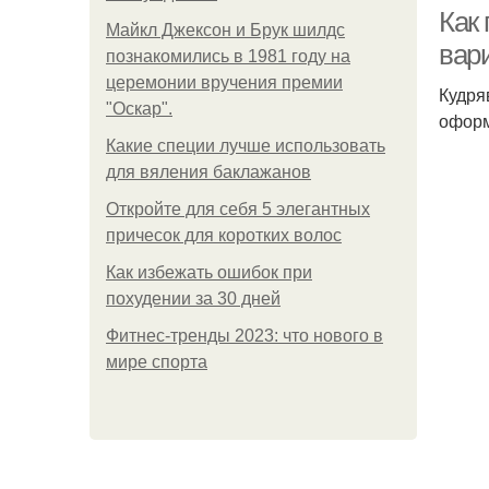
Как
Майкл Джексон и Брук шилдс
вар
познакомились в 1981 году на
церемонии вручения премии
Кудря
Ре
"Оскар".
оформ
Какие специи лучше использовать
для вяления баклажанов
Откройте для себя 5 элегантных
причесок для коротких волос
Как избежать ошибок при
похудении за 30 дней
Фитнес-тренды 2023: что нового в
мире спорта
В