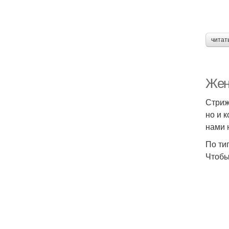
читат
Жен
Стриж
но и 
нами 
По ти
Чтобы