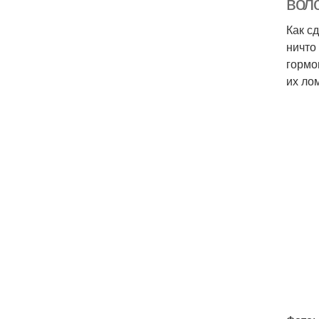
вол
Как с
ничто
гормо
их ло