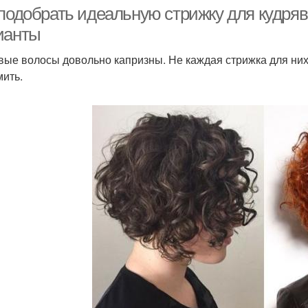
 подобрать идеальную стрижку для кудря
ианты
вые волосы довольно капризны. Не каждая стрижка для них
шение для вьющихся
На густые волосы
Во
ить.
волос
Волос в домашних
Волосы в домашних
Ух
условиях
условиях
Густые мужчины
Волосы за неделю
Го
олос от выпадения