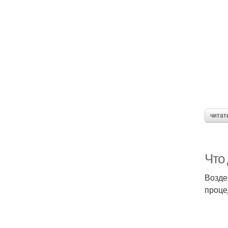
читат
Что
Возде
проце