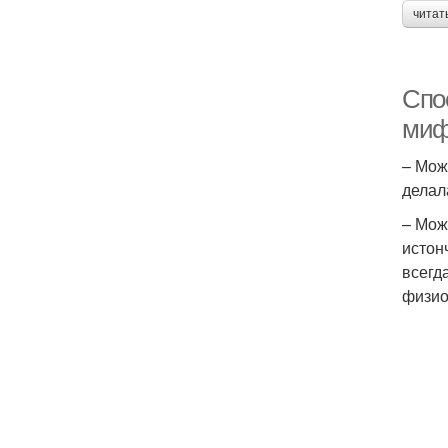
читат
Спо
миф
– Мож
делал
– Мож
истон
всегд
физио