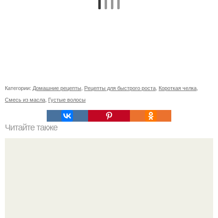
Категории:
Домашние рецепты
,
Рецепты для быстрого роста
,
Короткая челка
,
Смесь из масла
,
Густые волосы
Читайте также
Выбирай упражнения, чтобы прокачать именно твой тип