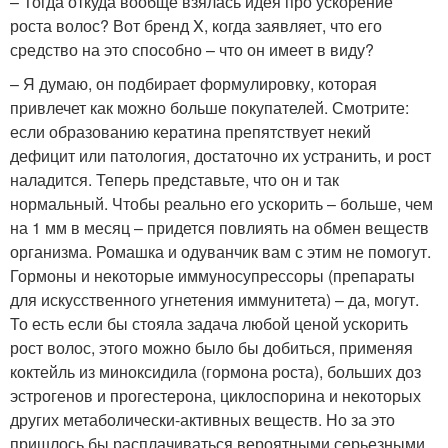
– Тогда откуда вообще взялась идея про ускорение
роста волос? Вот бренд X, когда заявляет, что его
средство на это способно – что он имеет в виду?
– Я думаю, он подбирает формулировку, которая
привлечет как можно больше покупателей. Смотрите:
если образованию кератина препятствует некий
дефицит или патология, достаточно их устранить, и рост
наладится. Теперь представьте, что он и так
нормальный. Чтобы реально его ускорить – больше, чем
на 1 мм в месяц – придется повлиять на обмен веществ
организма. Ромашка и одуванчик вам с этим не помогут.
Гормоны и некоторые иммуносупрессоры (препараты
для искусственного угнетения иммунитета) – да, могут.
То есть если бы стояла задача любой ценой ускорить
рост волос, этого можно было бы добиться, применяя
коктейль из миноксидила (гормона роста), больших доз
эстрогенов и прогестерона, циклоспорина и некоторых
других метаболически-активных веществ. Но за это
пришлось бы расплачиваться вероятными серьезными