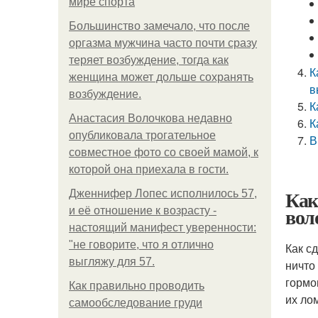
мире спорта
Большинство замечало, что после
оргазма мужчина часто почти сразу
теряет возбуждение, тогда как
К
женщина может дольше сохранять
в
возбуждение.
К
Анастасия Волочкова недавно
К
опубликовала трогательное
В
совместное фото со своей мамой, к
которой она приехала в гости.
Как
Дженнифер Лопес исполнилось 57,
вол
и её отношение к возрасту -
настоящий манифест уверенности:
"не говорите, что я отлично
Как с
выгляжу для 57.
ничто
гормо
Как правильно проводить
их ло
самообследование груди