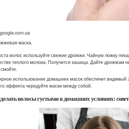
 google.com.ua
жжевая маска.
оста волос используйте свежие дрожжи. Чайную ложку пек
естве теплого молока. Получится кашица. Дайте дрожжам не
 смойте.
ярное использование домашних масок обеспечит видимый э
го эффекта чередуйте маски между собой.
сделать волосы густыми в домашних условиях: сове