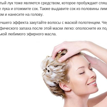
тый лук тоже является средством, которое пробуждает спя
у лука и отожмите сок. Также выдавите сок из половины л
ом и нанесите на голову.
учшего эффекта закутайте волосы с маской полотенцем. Чер
фического запаха после этой маски легко: ополосните их п
ькой любимого эфирного масла.