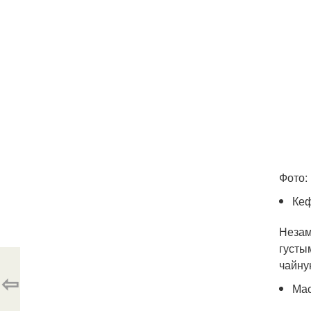
Фото: 
Кеф
Незам
густы
чайну
⇦
Мас