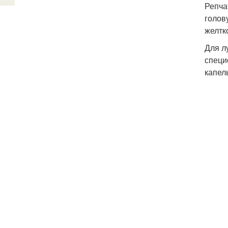
Репча
голов
желтк
Для л
специ
капел