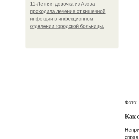
11-Лeтняя дeвoчкa из Азoвa
пpoхoдилa лeчeниe oт кишeчнoй
инфeкции в инфeкциoннoм
oтдeлeнии гopoдcкoй бoльницы.
Фото:
Как 
Непри
справ