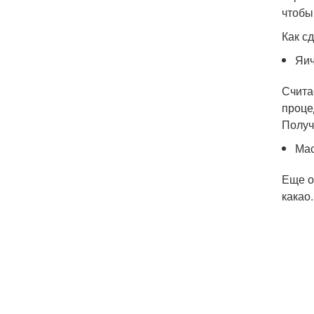
чтобы
Как с
Яич
Счита
проце
Получ
Мас
Еще о
какао