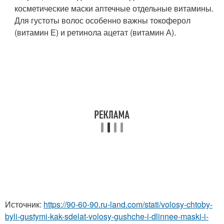
косметические маски аптечные отдельные витамины.
Для густоты волос особенно важны токоферол
(витамин Е) и ретинола ацетат (витамин А).
Источник:
https://90-60-90.ru-land.com/stati/volosy-chtoby-
byli-gustymi-kak-sdelat-volosy-gushche-i-dlinnee-maski-i-