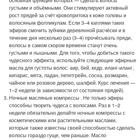
основная функция которых — сделать волосы
густыми и объёмными. Они стимулируют активный
рост прядей за счёт кровопритока к коже головы и
волосяным фолликулам. Если 3–4 каплями таких
эфиров смочить зубчики деревянной расчёски и в
течение дня несколько раз (3–4) прочёсывать пряди,
волосы в самом скором времени станут очень
густыми и пышными. Для того, чтобы добиться такого
чудесного эффекта, используйте следующие эфирные
масла для густоты волос: аир, бей, кедр, иланг-иланг,
кипарис, мята, ладан, петитгрейн, сосна, розмарин,
чайное или розовое дерево, шалфей. Курс лечения —
1–2 недели (в зависимости от состояния прядей).
Ночные масляные компрессы . Не только эфиры
способны творить чудеса с волосами. Раз в 1–2
недели обязательно делайте ночные компрессы с
косметическими или растительными маслами,
которые также известны своей способностью сделать
волосы гораздо гуще, чем раньше. Масло