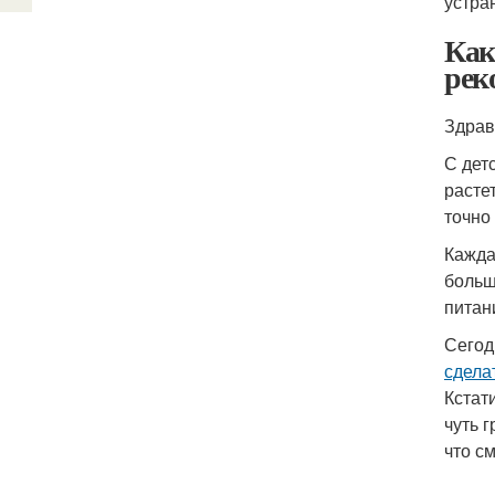
устра
Как
рек
Здрав
С дет
расте
точно
Кажда
больш
питан
Сегод
сдела
Кстат
чуть 
что с