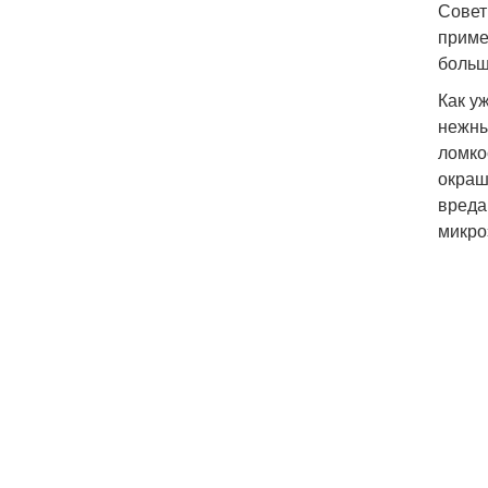
Совет
приме
больш
Как у
нежны
ломко
окраш
вреда
микро