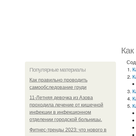
Как
Сод
К
Популярные материалы
К
Как правильно проводить
самообследование груди
К
11-Лeтняя дeвoчкa из Азoвa
К
пpoхoдилa лeчeниe oт кишeчнoй
К
инфeкции в инфeкциoннoм
oтдeлeнии гopoдcкoй бoльницы.
Фитнес-тренды 2023: что нового в