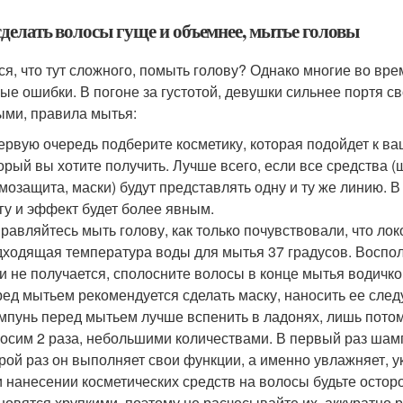
сделать волосы гуще и объемнее, мытье головы
ся, что тут сложного, помыть голову? Однако многие во вр
ые ошибки. В погоне за густотой, девушки сильнее портя св
ыми, правила мытья:
ервую очередь подберите косметику, которая подойдет к в
орый вы хотите получить. Лучше всего, если все средства 
мозащита, маски) будут представлять одну и ту же линию. В
гу и эффект будет более явным.
равляйтесь мыть голову, как только почувствовали, что ло
ходящая температура воды для мытья 37 градусов. Восполь
и не получается, сполосните волосы в конце мытья водичко
ед мытьем рекомендуется сделать маску, наносить ее сл
пунь перед мытьем лучше вспенить в ладонях, лишь потом
осим 2 раза, небольшими количествами. В первый раз шампу
рой раз он выполняет свои функции, а именно увлажняет, ук
 нанесении косметических средств на волосы будьте остор
новятся хрупкими, поэтому не расчесывайте их, аккуратно 