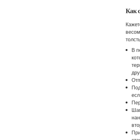
Как 
Кажет
весом
толст
В п
кот
тер
дру
Отп
Под
есл
Пер
Шам
нан
вто
При
ста