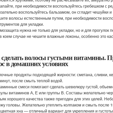
апайте, при необходимости воспользуйтесь гребешком с ре
зательно воспользуйтесь бальзамом, он сгладит чешуйки и
ите волосы естественным путем, при необходимости вос
трументов для укладки.
мозащита нужна не только для укладки, но и для прогулок п
в коем случае не чешите влажные локоны, особенно это кас
 сделать волосы густыми витамины. П
ос в домашних условиях
очные продукты подходящей жирности: сметана, сливки, ке
минут, после смыть теплой водой.
аминные смеси помогают сделать шевелюру густой, объемно
улы витаминов А, Е или группы В. Составы желательно чер
ьяк хорошего качества также пригоден для этих целей. Неб
ожу головы. Желательно утеплить колпаком и смыть после 
цветная хна — отличный вариант для укрепления и густот