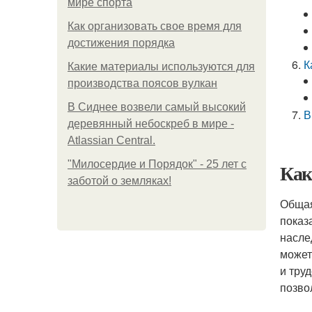
мире спорта
Как организовать свое время для
достижения порядка
К
Какие материалы используются для
производства поясов вулкан
В Сиднее возвели самый высокий
В
деревянный небоскреб в мире -
Atlassian Central.
"Милосердие и Порядок" - 25 лет с
Как
заботой о земляках!
Общая
показ
насле
может
и тру
позво