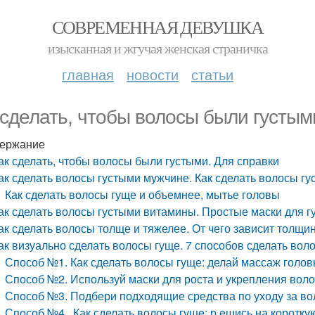
СОВРЕМЕННАЯ ДЕВУШКА
изысканная и жгучая женская страничка
главная
новости
статьи
 сделать, чтобы волосы были густым
ержание
ак сделать, чтобы волосы были густыми. Для справки
ак сделать волосы густыми мужчине. Как сделать волосы г
Как сделать волосы гуще и объемнее, мытье головы
ак сделать волосы густыми витамины. Простые маски для г
ак сделать волосы толще и тяжелее. От чего зависит толщи
ак визуально сделать волосы гуще. 7 способов сделать вол
Способ №1. Как сделать волосы гуще: делай массаж голо
Способ №2. Используй маски для роста и укрепления вол
Способ №3. Подбери подходящие средства по уходу за в
Способ №4. Как сделать волосы гуще: р ешись на коротк