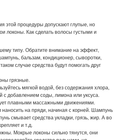
емя этой процедуры допускают глупые, но
ои локоны. Как сделать волосы густыми и
ашему типу. Обратите внимание на эффект,
(шампунь, бальзам, кондиционер, сыворотки,
 таком случае средства будут помогать друг
коны грязные.
зуйтесь мягкой водой, без содержания хлора,
й с добавлением соды, лимона или уксуса.
едует плавными массажными движениями.
 наносить на пряди, начиная с корней. Шампунь
нь смывает средства укладки, грязь, жир. А во
репляет и т.д.
ожны. Мокрые локоны сильно тянутся, они
распределяйте средство пальцами, не