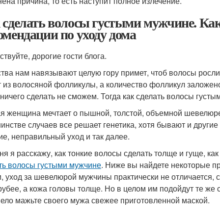
нена причина, то есть наступит полное излечение.
 сделать волосы густыми мужчине. Как
омендации по уходу дома
ствуйте, дорогие гости блога.
ства нам навязывают целую гору примет, чтоб волосы росли
т из волосяной фолликулы, а количество фолликул заложено
 ничего сделать не сможем. Тогда как сделать волосы густы
я женщина мечтает о пышной, толстой, объемной шевелюре,
инстве случаев все решает генетика, хотя бывают и други
ие, неправильный уход и так далее.
ня я расскажу, как тонкие волосы сделать толще и гуще, как
ть волосы густыми мужчине
. Ниже вы найдете некоторые п
и, уход за шевелюрой мужчины практически не отличается, с
грубее, а кожа головы толще. Но в целом им подойдут те же
мело мажьте своего мужа свежее приготовленной маской.