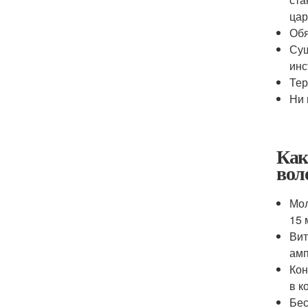
цар
Обя
Суш
инс
Тер
Ни 
Как
вол
Мол
15 
Вит
амп
Кон
в к
Бес