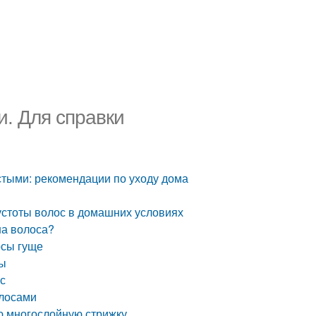
и. Для справки
устыми: рекомендации по уходу дома
устоты волос в домашних условиях
на волоса?
осы гуще
вы
ос
олосами
ую многослойную стрижку