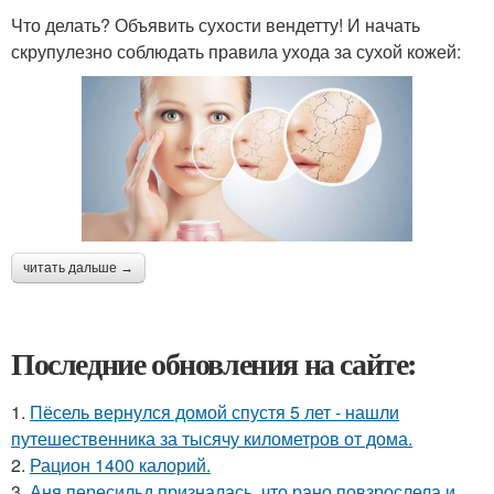
Что делать? Объявить сухости вендетту! И начать
скрупулезно соблюдать правила ухода за сухой кожей:
читать дальше →
Последние обновления на сайте:
1.
Пёсель вернулся домой спустя 5 лет - нашли
путешественника за тысячу километров от дома.
2.
Рацион 1400 калорий.
3.
Аня пересильд призналась, что рано повзрослела и