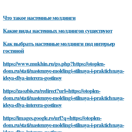
Что такое настенные молдинги
Какие виды настенных молдингов существуют
Как выбрать настенные молдинги под интерьер
гостиной
https://www.mukhin.ru/go.php?https://otoplen-
dom.ru/stati/nastennye-moldingi-stilnaya-i-praktichnaya-
ideya-dlya-interera-gostinoy
https://zaozbis.ru/redirect?url=https://otoplen-
dom.ru/stati/nastennye-moldingi-stilnaya-i-praktichnaya-
ideya-dlya-interera-gostinoy
https://images.google.ro/url?q=https://otoplen-
dom.ru/stati/nastennye-moldingi-stilnaya-i-praktichnaya-
ideya-dlya-interera-gostinoy