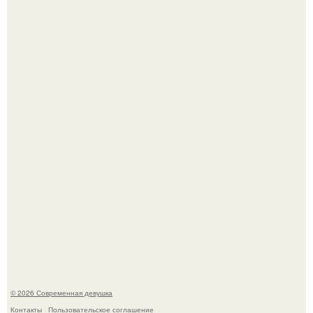
Большинство замечало, что после оргазма мужчина
часто почти сразу теряет возбуждение, тогда как
женщина может дольше сохранять возбуждение.
Бывшая актриса для самых взрослых амаранта Хэнк
стала сенатором в Колумбии.
© 2026 Современная девушка
Контакты
Пользовательское соглашение