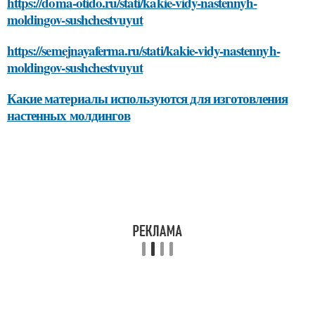
https://doma-otido.ru/stati/kakie-vidy-nastennyh-
moldingov-sushchestvuyut
https://semejnayaferma.ru/stati/kakie-vidy-nastennyh-
moldingov-sushchestvuyut
Какие материалы используются для изготовления
настенных молдингов