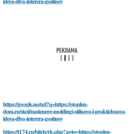
ideya-dlya-interera-gostinoy
https://google.no/url?q=https://otoplen-
dom.ru/stati/nastennye-moldingi-stilnaya-i-praktichnaya-
ideya-dlya-interera-gostinoy
https://t174.ru/bitrix/rk.php?goto=https://otoplen-