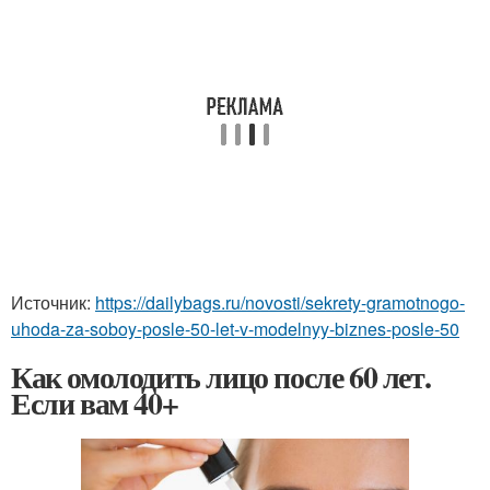
Источник:
https://dailybags.ru/novosti/sekrety-gramotnogo-
uhoda-za-soboy-posle-50-let-v-modelnyy-biznes-posle-50
Как омолодить лицо после 60 лет.
Если вам 40+