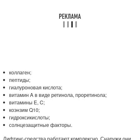
коллаген;
пептиды;
гиалуроновая кислота;
витамин A в виде ретинола, проретинола;
витамины E, C;
коэнзим Q10;
гидроксикислоты;
солнцезащитные факторы.
Лифтинг-средства работают комплексно. Снаружи они