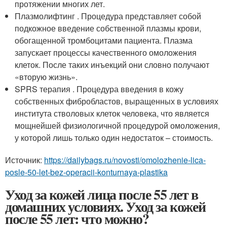
протяжении многих лет.
Плазмолифтинг . Процедура представляет собой
подкожное введение собственной плазмы крови,
обогащенной тромбоцитами пациента. Плазма
запускает процессы качественного омоложения
клеток. После таких инъекций они словно получают
«вторую жизнь».
SPRS терапия . Процедура введения в кожу
собственных фибробластов, выращенных в условиях
института стволовых клеток человека, что является
мощнейшей физиологичной процедурой омоложения,
у которой лишь только один недостаток – стоимость.
Источник:
https://dailybags.ru/novosti/omolozhenie-lica-
posle-50-let-bez-operacii-konturnaya-plastika
Уход за кожей лица после 55 лет в
домашних условиях. Уход за кожей
после 55 лет: что можно?