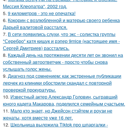
Миссия Клеопатра", 2002 год.
5.
9 километров - это не опечатка!
6.
Кокорин с возлюбленной и матерью своего ребенка
Дарьей валитовой расстался.
7.
В сети появились слухи, что экс - солистка группы
"Серебро" катя кищук и рэпер 9mice (настоящее имя -
Сергей Дмитриев) расстались.
8.
Каждый день на протяжении десяти лет он звонил на
собственный автоответчик - просто чтобы снова
услышать голос жены.
9.
Диагноз под сомнением: как экстренные публикации
лерчек из клиники обострили скандал с повторной
проверкой прокуратуры.
10.
Известный актер Александр Головин, сыгравший
юного кадета Макарова, поделился семейным счастьем.
11.
Мало кто знает, но Джейсон стэйтем и роузи не
женаты, хотя вместе уже 16 лет.
12.
Школьница выложила Tiktok про шпаргалки -