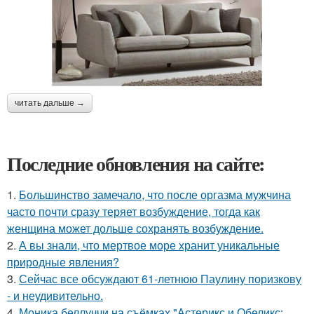
читать дальше →
Последние обновления на сайте:
1.
Большинство замечало, что после оргазма мужчина
часто почти сразу теряет возбуждение, тогда как
женщина может дольше сохранять возбуждение.
2.
А вы знали, что мертвое море хранит уникальные
природные явления?
3.
Сейчас все обсуждают 61-летнюю Паулину поризкову
- и неудивительно.
4.
Моника беллуччи на съёмках "Астерикс и Обеликс: