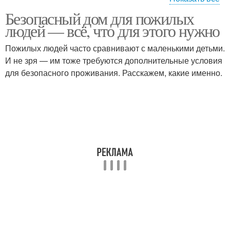
Безопасный дом для пожилых
Мероприятия для
Люди на празднике
людей — всё, что для этого нужно
пожилых людей
Пожилых людей часто сравнивают с маленькими детьми.
И не зря — им тоже требуются дополнительные условия
Темы для пожилых
Интернаты для
для безопасного проживания. Расскажем, какие именно.
людей
пожилых людей
Занятия для пожилых
людей