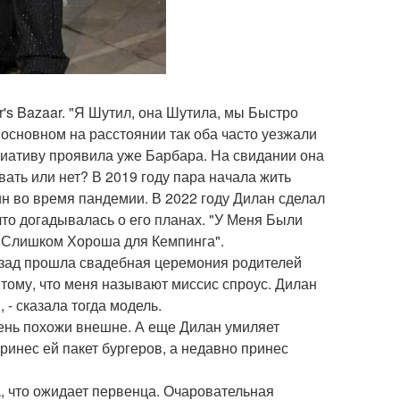
r's Bazaar. "Я Шутил, она Шутила, мы Быстро
в основном на расстоянии так оба часто уезжали
циативу проявила уже Барбара. На свидании она
ать или нет? В 2019 году пара начала жить
ин во время пандемии. В 2022 году Дилан сделал
то догадывалась о его планах. "У Меня Были
 Слишком Хороша для Кемпинга".
назад прошла свадебная церемония родителей
 тому, что меня называют миссис спроус. Дилан
 - сказала тогда модель.
чень похожи внешне. А еще Дилан умиляет
ринес ей пакет бургеров, а недавно принес
 что ожидает первенца. Очаровательная