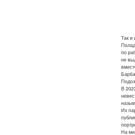
Так и
Полад
по ра
не вы
вмест
Барба
Подоз
В 202
невес
называ
Их па
публи
портр
На ми