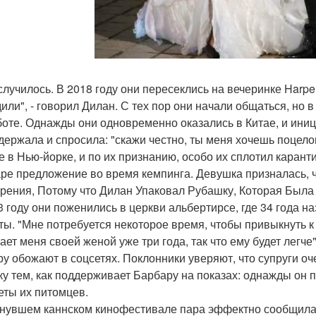
 случилось. В 2018 году они пересеклись на вечеринке Harpe
или", - говорил Дилан. С тех пор они начали общаться, но 
боте. Однажды они одновременно оказались в Китае, и ини
держала и спросила: "скажи честно, ты меня хочешь поцелов
е в Нью-йорке, и по их признанию, особо их сплотил карант
ре предложение во время кемпинга. Девушка призналась, ч
рения, Потому что Дилан Упаковал Рубашку, Которая Была
3 году они поженились в церкви альбертирсе, где 34 года 
ты. "Мне потребуется некоторое время, чтобы привыкнуть к
ет меня своей женой уже три года, так что ему будет легче",
ру обожают в соцсетях. Поклонники уверяют, что супруги о
ку тем, как поддерживает Барбару на показах: однажды он п
еты их питомцев.
нувшем каннском кинофестивале пара эффектно сообщила,