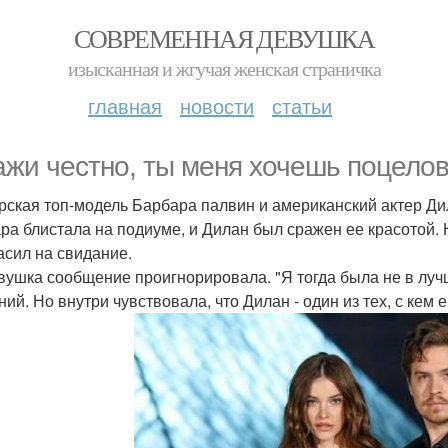
СОВРЕМЕННАЯ ДЕВУШКА
изысканная и жгучая женская страничка
главная
новости
статьи
ажи честно, ты меня хочешь поцелов
рская топ-модель Барбара палвин и американский актер Ди
ра блистала на подиуме, и Дилан был сражен ее красотой. Н
асил на свидание.
вушка сообщение проигнорировала. "Я тогда была не в луч
ий. Но внутри чувствовала, что Дилан - один из тех, с кем 