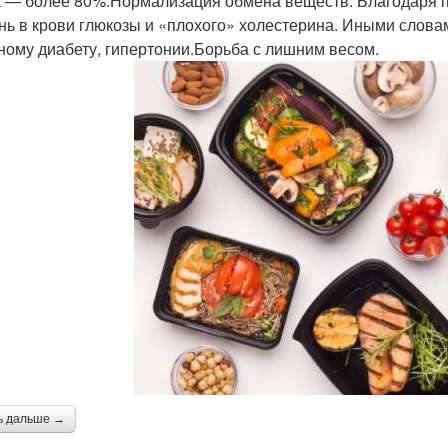
к — более 80%.Нормализация обмена веществ. Благодаря 
нь в крови глюкозы и «плохого» холестерина. Иными словам
ному диабету, гипертонии.Борьба с лишним весом.
ь дальше →