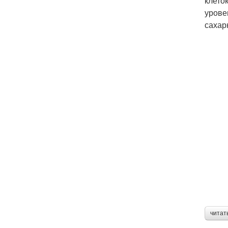
клето
урове
сахар
читат