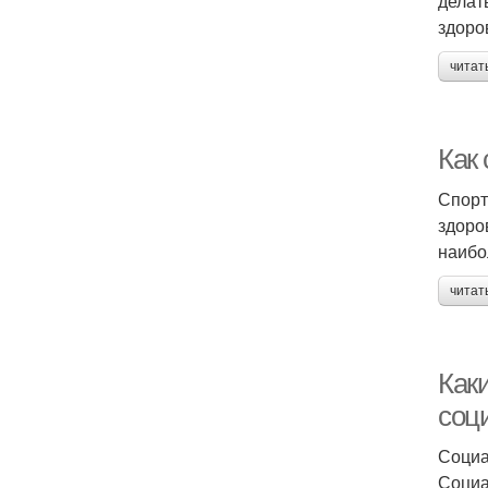
делат
здоро
читат
Как 
Спорт
здоро
наибо
читат
Как
соц
Социа
Социа