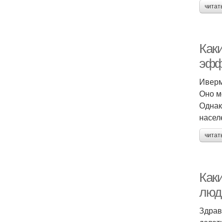
читат
Как
эфф
Иверм
Оно м
Однак
насел
читат
Как
люд
Здрав