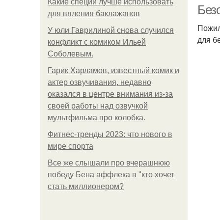
Какие специи лучше использовать
Без
для вяления баклажанов
Пожил
У юли Гаврилиной снова случился
для б
конфликт с комиком Ильей
Соболевым.
Гарик Харламов, известный комик и
актер озвучивания, недавно
оказался в центре внимания из-за
своей работы над озвучкой
мультфильма про колобка.
Фитнес-тренды 2023: что нового в
мире спорта
Все же слышали про вчерашнюю
победу Бена аффлека в "кто хочет
стать миллионером?