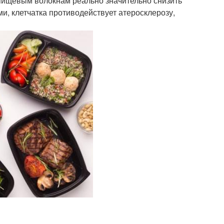
пищевым волокнам реально значительно снизить
и, клетчатка противодействует атеросклерозу,