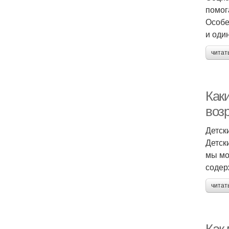
помог
Особе
и оди
читат
Каки
воз
Детск
Детск
мы мо
содер
читат