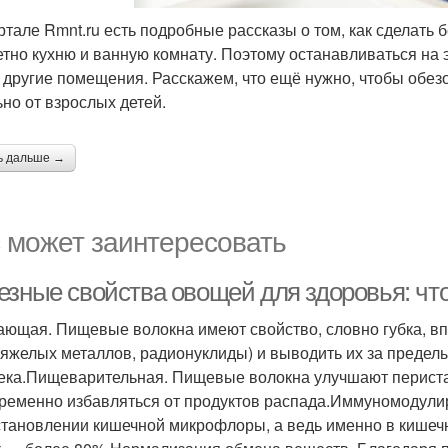
ртале Rmnt.ru есть подробные рассказы о том, как сделать
етно кухню и ванную комнату. Поэтому останавливаться на 
и другие помещения. Расскажем, что ещё нужно, чтобы обе
ьно от взрослых детей.
ь дальше →
 может заинтересовать
езные свойства овощей для здоровья: что
ющая. Пищевые волокна имеют свойство, словно губка, вп
тяжелых металлов, радионуклиды) и выводить их за предел
ека.Пищеварительная. Пищевые волокна улучшают перистал
ременно избавляться от продуктов распада.Иммуномодулир
становлении кишечной микрофлоры, а ведь именно в кишеч