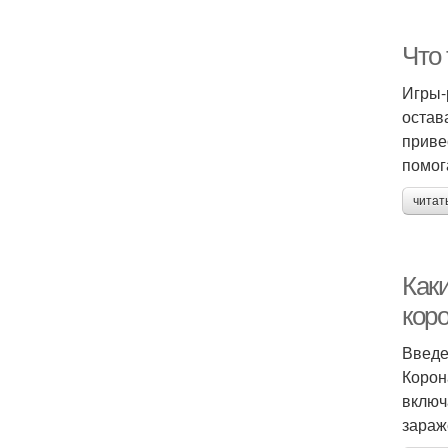
Что
Игры-
остав
приве
помог
читат
Как
коро
Введ
Корон
включ
зараж