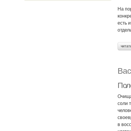
На по
конкр
есть 
отдел
читат
Вас
Пол
Очища
соли 
челов
своев
в вос