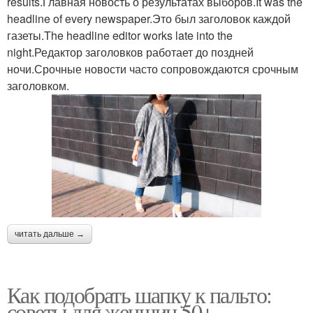
results.Главная новость о результатах выборов.It was the
headline of every newspaper.Это был заголовок каждой
газеты.The headline editor works late into the
night.Редактор заголовков работает до поздней
ночи.Срочные новости часто сопровождаются срочным
заголовком.
читать дальше →
Как подобрать шапку к пальто:
советы для женщин 50+