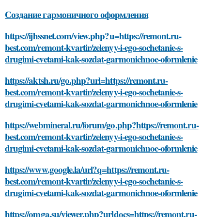
Создание гармоничного оформления
https://ijhssnet.com/view.php?u=https://remont.ru-
best.com/remont-kvartir/zelenyy-i-ego-sochetanie-s-
drugimi-cvetami-kak-sozdat-garmonichnoe-oformlenie
https://aktsh.ru/go.php?url=https://remont.ru-
best.com/remont-kvartir/zelenyy-i-ego-sochetanie-s-
drugimi-cvetami-kak-sozdat-garmonichnoe-oformlenie
https://webmineral.ru/forum/go.php?https://remont.ru-
best.com/remont-kvartir/zelenyy-i-ego-sochetanie-s-
drugimi-cvetami-kak-sozdat-garmonichnoe-oformlenie
https://www.google.la/url?q=https://remont.ru-
best.com/remont-kvartir/zelenyy-i-ego-sochetanie-s-
drugimi-cvetami-kak-sozdat-garmonichnoe-oformlenie
https://omga.su/viewer.php?urldocs=https://remont.ru-