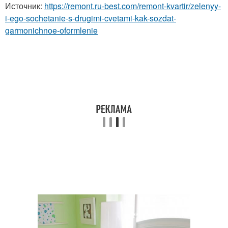
Источник:
https://remont.ru-best.com/remont-kvartir/zelenyy-
i-ego-sochetanie-s-drugimi-cvetami-kak-sozdat-
garmonichnoe-oformlenie