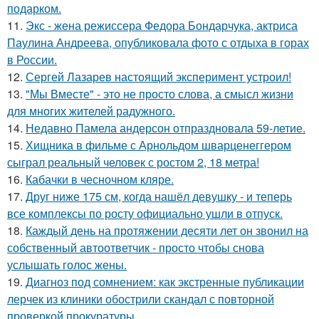
подарком.
11.
Экс - жена режиссера Федора Бондарчука, актриса
Паулина Андреева, опубликовала фото с отдыха в горах
в России.
12.
Сергей Лазарев настоящий эксперимент устроил!
13.
"Мы Вместе" - это не просто слова, а смысл жизни
для многих жителей радужного.
14.
Недавно Памела андерсон отпраздновала 59-летие.
15.
Хищника в фильме с Арнольдом шварценеггером
сыграл реальный человек с ростом 2, 18 метра!
16.
Кабачки в чесночном кляре.
17.
Друг ниже 175 см, когда нашёл девушку - и теперь
все комплексы по росту официально ушли в отпуск.
18.
Каждый день на протяжении десяти лет он звонил на
собственный автоответчик - просто чтобы снова
услышать голос жены.
19.
Диагноз под сомнением: как экстренные публикации
лерчек из клиники обострили скандал с повторной
проверкой прокуратуры.