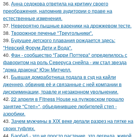
36.
Анна седокова ответила на критику своего
преображения, напомнив аудитории о праве на
естественные изменения.
37.
Невероятно пышные вареники на дрожжевом тесте.
38.
Творожное печенье "Треугольники".
39.
Будущее детского плавания рождается здесь:
"Невский Форум Дети и Вода".
40.
Фан - сообщество "Гарри Поттера" определилось с
фаворитом на роль Северуса снейпа - им стал звезда
"дома дракона" Юэн Митчелл.
41.
Бывшая домработница подала в суд на кайли
дженнер, обвинив её и связанные с ней компании в
дискриминации, травле и незаконном увольнении.
42.
22 апреля в Fitness House на пулковском прошло
занятие "Степ+", объединившее любителей степ -
аэробики.
43.
Зачем мужчины в XIX веке делали разрез на пятке на
своих туфлях.
44.
Баобаб - это не просто растение, это легенда, живой