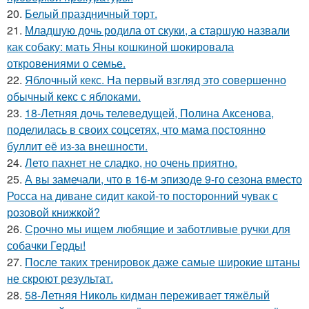
20.
Белый праздничный торт.
21.
Младшую дочь родила от скуки, а старшую назвали
как собаку: мать Яны кошкиной шокировала
откровениями о семье.
22.
Яблочный кекс. На первый взгляд это совершенно
обычный кекс с яблоками.
23.
18-Летняя дочь телеведущей, Полина Аксенова,
поделилась в своих соцсетях, что мама постоянно
буллит её из-за внешности.
24.
Лето пахнет не сладко, но очень приятно.
25.
А вы замечали, что в 16-м эпизоде 9-го сезона вместо
Росса на диване сидит какой-то посторонний чувак с
розовой книжкой?
26.
Срочно мы ищем любящие и заботливые ручки для
собачки Герды!
27.
После таких тренировок даже самые широкие штаны
не скроют результат.
28.
58-Летняя Николь кидман переживает тяжёлый