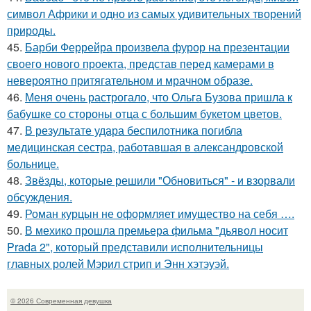
символ Африки и одно из самых удивительных творений
природы.
45.
Барби Феррейра произвела фурор на презентации
своего нового проекта, представ перед камерами в
невероятно притягательном и мрачном образе.
46.
Меня очень растрогало, что Ольга Бузова пришла к
бабушке со стороны отца с большим букетом цветов.
47.
В результате удара беспилотника погибла
медицинская сестра, работавшая в александровской
больнице.
48.
Звёзды, которые решили "Обновиться" - и взорвали
обсуждения.
49.
Роман курцын не оформляет имущество на себя ….
50.
В мехико прошла премьера фильма "дьявол носит
Prada 2", который представили исполнительницы
главных ролей Мэрил стрип и Энн хэтэуэй.
© 2026 Современная девушка