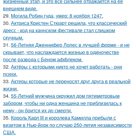
жизненный этап, и это всё сильнее отражается на её
внешнем виде.
29.
Могила Робин гуда, умер: 8 ноября 1247.
30.
Актриса Кристен Стюарт решила, что классический
дресс - код на каннском фестивале стал слишком
скучным.
31.
56-Летняя Дженнифер Лопес в лучшей форме - и не
скрывает, что наслаждается жизнью в одиночестве
после развода с Беном аффлеком.
32.
Актёры с которыми никто не хочет работать - они
психи.
33.
Актеры которые не переносят друг друга в реальной
жизни.
34.
55-Летний мужчина окружил дом пятиметровым
забором, чтобы ни одна женщина не приблизилась к
нему - он боится их до смерти.
35.
Король Карл III и королева Камилла прибыли с
визитом в Нью-йорк по случаю 250-летия независимости
США.