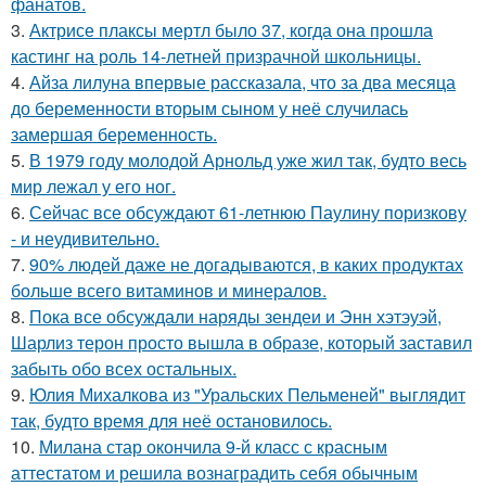
фанатов.
3.
Актрисе плаксы мертл было 37, когда она прошла
кастинг на роль 14-летней призрачной школьницы.
4.
Айза лилуна впервые рассказала, что за два месяца
до беременности вторым сыном у неё случилась
замершая беременность.
5.
В 1979 году молодой Арнольд уже жил так, будто весь
мир лежал у его ног.
6.
Сейчас все обсуждают 61-летнюю Паулину поризкову
- и неудивительно.
7.
90% людей даже не догадываются, в каких продуктах
больше всего витаминов и минералов.
8.
Пока все обсуждали наряды зендеи и Энн хэтэуэй,
Шарлиз терон просто вышла в образе, который заставил
забыть обо всех остальных.
9.
Юлия Михалкова из "Уральских Пельменей" выглядит
так, будто время для неё остановилось.
10.
Милана стар окончила 9-й класс с красным
аттестатом и решила вознаградить себя обычным