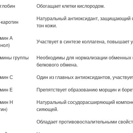
глобин
Обогащает клетки кислородом.
Натуральный антиоксидант, защищающий о
-каротин
тон кожи.
мин А
Участвует в синтезе коллагена, повышает у
инол)
мины группы
Необходимы для нормализации обменных п
белкового обмена.
мин С
Один из главных антиоксидантов, участвует
мин E
Препятствует образованию морщин и борет
мин H
Натуральный сосудорасширяющий компонен
тин)
сияющей.
Обладает противовоспалительными свойств