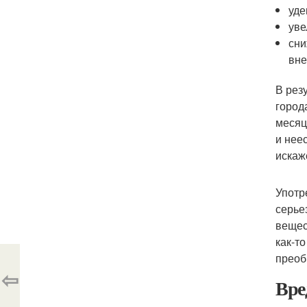
уде
уве
сни
вне
В рез
город
месяц
и нее
искаж
Употр
серье
вещес
как-т
преоб
⇦
Вре