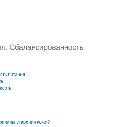
ия. Сбалансированность
сть питания
ты
расоты
причины старения кожи?