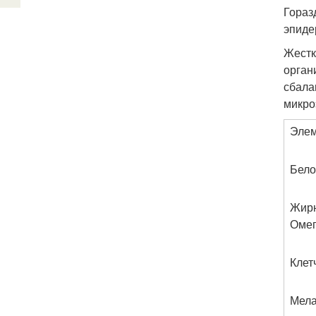
Гораз
эпиде
Жестк
орган
сбала
микро
Эле
Бело
Жирн
Омег
Клет
Мел