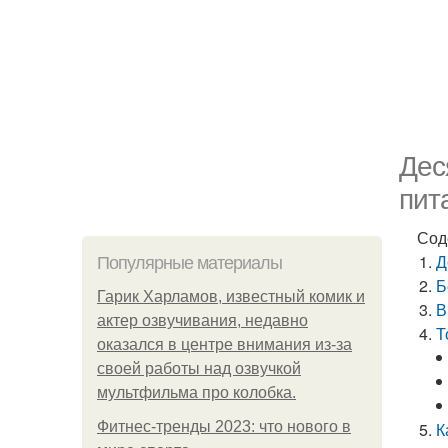
Дес
пит
Сод
Д
Популярные материалы
Б
Гарик Харламов, известный комик и
В
актер озвучивания, недавно
Т
оказался в центре внимания из-за
своей работы над озвучкой
мультфильма про колобка.
Фитнес-тренды 2023: что нового в
К