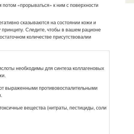
м потом «прорываться» к ним с поверхности
гативно сказываются на состоянии кожи и
у принципу. Следите, чтобы в вашем рационе
достаточном количестве присутствовалии
ислоты необходимы для синтеза коллагеновых
жи.
ают выраженными противовоспалительными
.
токсичные вещества (нитраты, пестициды, соли