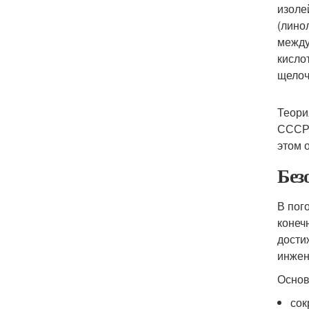
изоле
(лино
между
кисло
щелоч
Теори
СССР 
этом 
Без
В пог
конеч
дости
инжен
Основ
сок