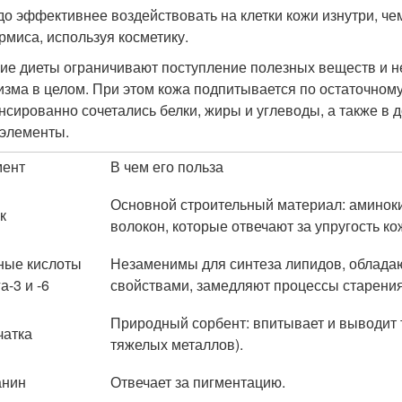
до эффективнее воздействовать на клетки кожи изнутри, че
рмиса, используя косметику.
ие диеты ограничивают поступление полезных веществ и не
изма в целом. При этом кожа подпитывается по остаточном
нсированно сочетались белки, жиры и углеводы, а также в 
элементы.
мент
В чем его польза
Основной строительный материал: аминок
к
волокон, которые отвечают за упругость ко
ые кислоты
Незаменимы для синтеза липидов, облад
а-3 и -6
свойствами, замедляют процессы старения
Природный сорбент: впитывает и выводит 
чатка
тяжелых металлов).
анин
Отвечает за пигментацию.