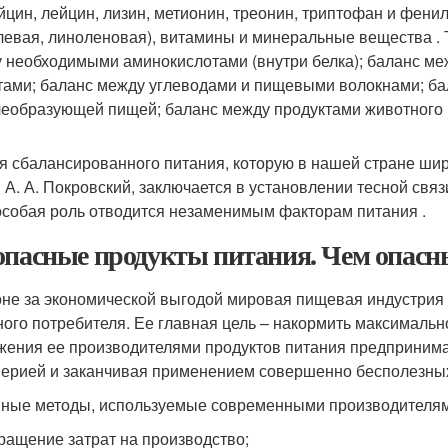
йцин, лейцин, лизин, метионин, треонин, триптофан и фен
левая, линоленовая), витамины и минеральные вещества . 
 необходимыми аминокислотами (внутри белка); баланс
тами; баланс между углеводами и пищевыми волокнами; б
еобразующей пищей; баланс между продуктами животного и
я сбалансированного питания, которую в нашей стране ши
А. А. Покровский, заключается в установлении тесной свя
особая роль отводится незаменимым факторам питания .
опасные продукты питания. Чем опас
оне за экономической выгодой мировая пищевая индустрия 
ного потребителя. Ее главная цель – накормить максималь
жения ее производителями продуктов питания предпринима
ерией и заканчивая применением совершенно бесполезных,
ные методы, используемые современными производителям
ращение затрат на производство;