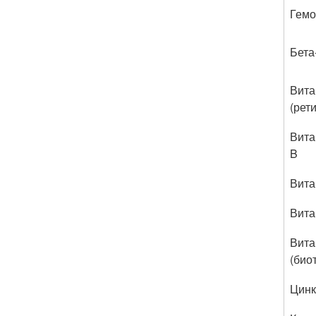
Гемо
Бета
Вита
(рет
Вита
B
Вита
Вита
Вита
(био
Цинк