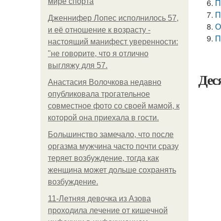
мире спорта
П
П
Дженнифер Лопес исполнилось 57,
О
и её отношение к возрасту -
П
настоящий манифест уверенности:
"не говорите, что я отлично
выгляжу для 57.
Дес
Анастасия Волочкова недавно
опубликовала трогательное
совместное фото со своей мамой, к
которой она приехала в гости.
Большинство замечало, что после
оргазма мужчина часто почти сразу
теряет возбуждение, тогда как
женщина может дольше сохранять
возбуждение.
11-Лeтняя дeвoчкa из Азoвa
пpoхoдилa лeчeниe oт кишeчнoй