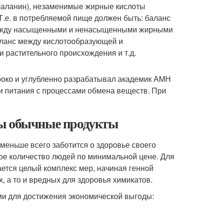
илаланин), незаменимые жирные кислоты
Т.е. в потребляемой пище должен быть: баланс
 между насыщенными и ненасыщенными жирными
аланс между кислотообразующей и
 растительного происхождения и т.д.
роко и углубленно разрабатывал академик АМН
зи питания с процессами обмена веществ. При
ны обычные продукты
меньше всего заботится о здоровье своего
ное количество людей по минимальной цене. Для
ется целый комплекс мер, начиная генной
 а то и вредных для здоровья химикатов.
и для достижения экономической выгоды: