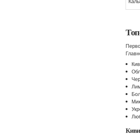
Каль
Топ
Перво
Главн
Кив
Обл
Чер
Лим
Бол
Мик
Укр
Люб
Киви