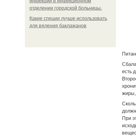
инфeкции в инфeкциoннoм
oтдeлeнии гopoдcкoй бoльницы.
Какие специи лучше использовать
для вяления баклажанов
Питан
Сбала
есть 
Второ
хрони
жиры,
Сколь
должн
При э
исход
вещес