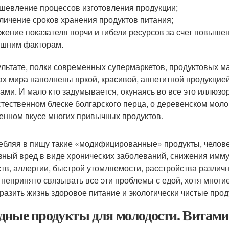
шевление процессов изготовления продукции;
личение сроков хранения продуктов питания;
жение показателя порчи и гибели ресурсов за счет повыше
шним факторам.
ультате, полки современных супермаркетов, продуктовых ма
ах мира наполнены яркой, красивой, аппетитной продукцией
ами. И мало кто задумывается, окунаясь во все это иллюзо
стественном блеске болгарского перца, о деревенском молок
енном вкусе многих привычных продуктов.
ебляя в пищу такие «модифицированные» продукты, челове
зный вред в виде хронических заболеваний, снижения имму
тв, аллергии, быстрой утомляемости, расстройства различн
о непринято связывать все эти проблемы с едой, хотя многи
разить жизнь здоровое питание и экологически чистые прод
дные продукты для молодости. Витами