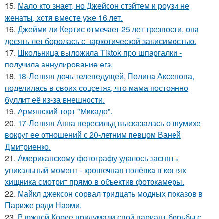
15.
Мало кто знает, но Джейсон стэйтем и роузи не
женаты, хотя вместе уже 16 лет.
16.
Джейми ли Кертис отмечает 25 лет трезвости, она
десять лет боролась с наркотической зависимостью.
17.
Школьница выложила Tiktok про шпаргалки -
получила аннулирование егэ.
18.
18-Летняя дочь телеведущей, Полина Аксенова,
поделилась в своих соцсетях, что мама постоянно
буллит её из-за внешности.
19.
Армянский торт "Микадо".
20.
17-Летняя Анна пересильд высказалась о шумихе
вокруг ее отношений с 20-летним певцом Ваней
Дмитриенко.
21.
Американскому фотографу удалось заснять
уникальный момент - крошечная полёвка в когтях
хищника смотрит прямо в объектив фотокамеры.
22.
Майкл джексон сорвал тридцать модных показов в
Париже ради Наоми.
23.
В южной Корее придумали свой вариант борьбы с