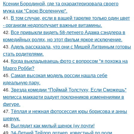
Ксении Бородиной, где та охарактеризовала своего
мужа как "Свою Вселенную".
41.
В том случае, если в вашей тарелке только один цвет
- организм недополучает важные витамины.
42.
Все привыкли видеть 58-летнего Адама сэндлера в
комедийных ролях, но этот фильм яркое исключение.
43.
Адель рассказала, что они с Мишей Литвиным готовы
стать родителями.
44.
Когда выкладываешь фото с вопросом "я похожа на
Марго Робби?
45.
Самая высокая модель россии нашла себе
идеальную пару.
46.
Звезда комедии "Поймай Толстуху, Если Сможешь"
мелисса маккарти радует поклонников изменениями в
фигуре.
47.
Тёплая и нежная фотосессия юры борисова и анны
шевчук.
48.
Выглядит как милый щенок (ну почти!
49.
34-Летний Тейлор лотнер, известный по роли