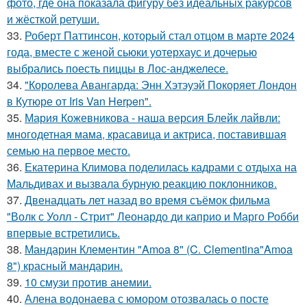
фото, где она показала фигуру без идеальных ракурсов
и жёсткой ретуши.
33.
Роберт Паттинсон, который стал отцом в марте 2024
года, вместе с женой сьюки уотерхаус и дочерью
выбрались поесть пиццы в Лос-анджелесе.
34.
"Королева Авангарда: Энн Хэтэуэй Покоряет Лондон
в Кутюре от Iris Van Herpen".
35.
Мария Кожевникова - наша версия Блейк лайвли:
многодетная мама, красавица и актриса, поставившая
семью на первое место.
36.
Екатерина Климова поделилась кадрами с отдыха на
Мальдивах и вызвала бурную реакцию поклонников.
37.
Двенадцать лет назад во время съёмок фильма
"Волк с Уолл - Стрит" Леонардо ди каприо и Марго Робби
впервые встретились.
38.
Мандарин Клементин "Amoa 8" (C. Clementina"Amoa
8") красный мандарин.
39.
10 смузи против анемии.
40.
Алена водонаева с юмором отозвалась о посте