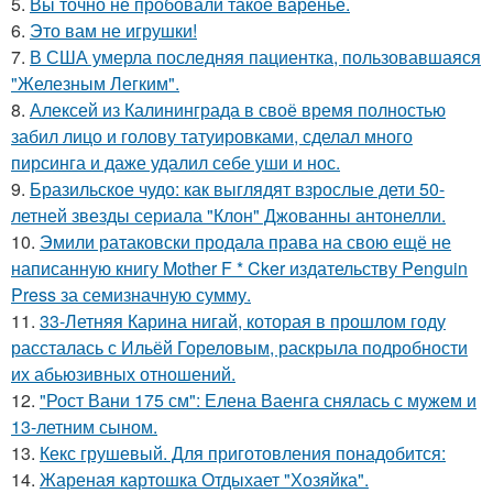
5.
Вы точно не пробовали такое варенье.
6.
Это вам не игрушки!
7.
В США умерла последняя пациентка, пользовавшаяся
"Железным Легким".
8.
Алексей из Калининграда в своё время полностью
забил лицо и голову татуировками, сделал много
пирсинга и даже удалил себе уши и нос.
9.
Бразильское чудо: как выглядят взрослые дети 50-
летней звезды сериала "Клон" Джованны антонелли.
10.
Эмили ратаковски продала права на свою ещё не
написанную книгу Mother F * Cker издательству Penguin
Press за семизначную сумму.
11.
33-Летняя Карина нигай, которая в прошлом году
рассталась с Ильёй Гореловым, раскрыла подробности
их абьюзивных отношений.
12.
"Рост Вани 175 см": Елена Ваенга снялась с мужем и
13-летним сыном.
13.
Кекс грушевый. Для приготовления понадобится:
14.
Жареная картошка Отдыхает "Хозяйка".