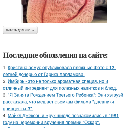
читать дальше →
Последние обновления на сайте:
1.
Кристина асмус опубликовала пляжные фото с 12-
летней дочерью от Гарика Харламова.
2.
Имбирь - это не только ароматная специя, но и
отличный ингредиент для полезных напитков и блюд.
3.
"Я Занята Рождением Третьего Ребенка": Энн хэтэуэй
рассказала, что мешает съемкам фильма "дневники
принцессы-3".
4.
Майкл Джексон и Брук шилдс познакомились в 1981
году на церемонии вручения премии "Оскар".