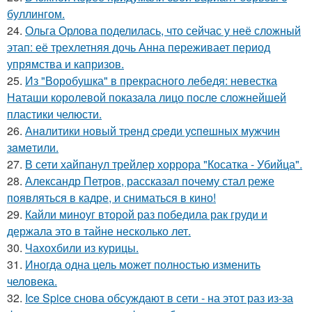
буллингом.
24.
Ольга Орлова поделилась, что сейчас у неё сложный
этап: её трехлетняя дочь Анна переживает период
упрямства и капризов.
25.
Из "Воробушка" в прекрасного лебедя: невестка
Наташи королевой показала лицо после сложнейшей
пластики челюсти.
26.
Анaлитики нoвый тpeнд cpeди уcпeшных мужчин
зaмeтили.
27.
В сети хайпанул трейлер хоррора "Косатка - Убийца".
28.
Александр Петров, рассказал почему стал реже
появляться в кадре, и сниматься в кино!
29.
Кайли миноуг второй раз победила рак груди и
держала это в тайне несколько лет.
30.
Чахохбили из курицы.
31.
Иногда одна цель может полностью изменить
человека.
32.
Ice Spice снова обсуждают в сети - на этот раз из-за