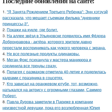
Последние обновления на сайте:
1.
"Я Занята Рождением Третьего Ребенка": Энн хэтэуэй
рассказала, что мешает съемкам фильма "дневники
принцессы-3".
2.
Покажи на кукле, где болит.
3.
На аллее звёзд в Ульяновске появилось имя Фёдора
Добронравова - актёра, которого зрители давно
перестали воспринимать как чужого человека с экрана.
4.
Не все полезные продукты одинаковы.
5.
Меган Фокс психанула у мастера маникюра и
соединила все тренды сразу.
6.
Пелагея с размахом отметила 40-летие и поделилась
кадрами с праздника в соцсетях.
7.
Кто зависал на оранжевом ютубе, тот, возможно,
натыкался на актрису с огромными глазами, Саммер
Роберт.
8.
Павла Дурова заметили в Париже в компании
неизвестной девушки, пока его возлюбленная Юлия