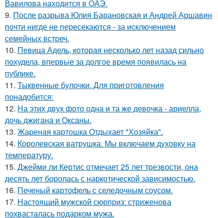
Вавилова находится в ОАЭ.
9.
После разрыва Юлия Барановская и Андрей Аршавин
почти нигде не пересекаются - за исключением
семейных встреч.
10.
Певица Адель, которая несколько лет назад сильно
похудела, впервые за долгое время появилась на
публике.
11.
Тыквенные булочки. Для приготовления
понадобится:
12.
На этих двух фото одна и та же девочка - ариелла,
дочь джигана и Оксаны.
13.
Жареная картошка Отдыхает "Хозяйка".
14.
Королевская ватрушка. Мы включаем духовку на
температуру.
15.
Джейми ли Кертис отмечает 25 лет трезвости, она
десять лет боролась с наркотической зависимостью.
16.
Печеный картофель с селедочным соусом.
17.
Настоящий мужской сюрприз: стриженова
похвасталась подарком мужа.