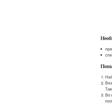
Необ
пря
спи
Поша
Наб
Вяз
Так
Во 
пол