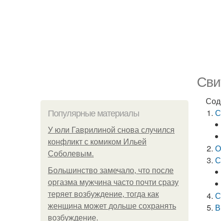
Сви
Сод
С
Популярные материалы
У юли Гаврилиной снова случился
конфликт с комиком Ильей
О
Соболевым.
С
Большинство замечало, что после
оргазма мужчина часто почти сразу
теряет возбуждение, тогда как
С
женщина может дольше сохранять
В
возбуждение.