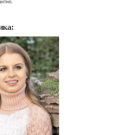
антно.
ика: