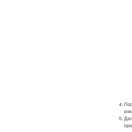
Пос
изн
Дал
про