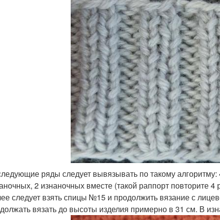
ледующие ряды следует вывязывать по такому алгоритму: 4
аночных, 2 изнаночных вместе (такой раппорт повторите 4 р
ее следует взять спицы №15 и продолжить вязание с лицев
должать вязать до высоты изделия примерно в 31 см. В изн