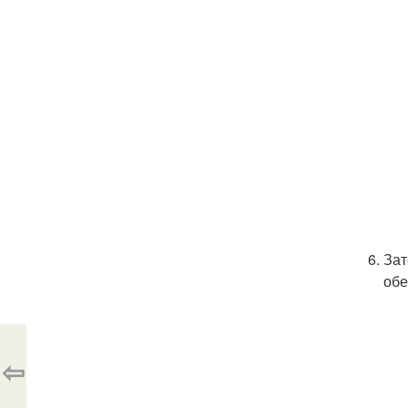
Зат
обе
⇦