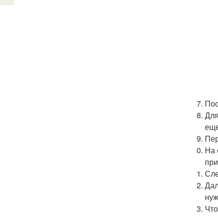
Пос
Для
еще
Пер
На 
при
Сле
Дал
нуж
Что