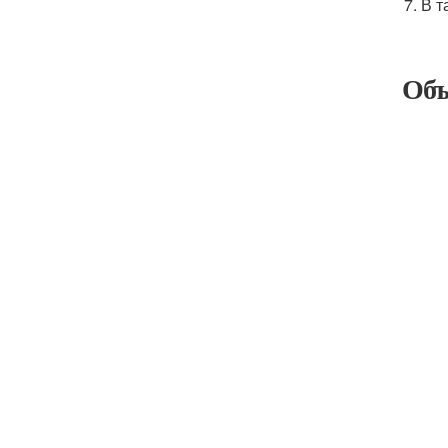
В т
Объ