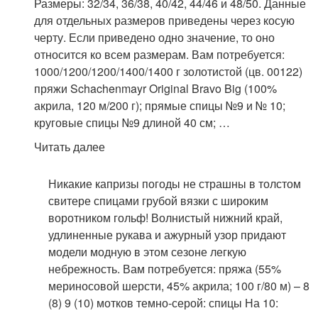
Размеры: 32/34, 36/38, 40/42, 44/46 и 48/50. Данные
для отдельных размеров приведены через косую
черту. Если приведено одно значение, то оно
относится ко всем размерам. Вам потребуется:
1000/1200/1200/1400/1400 г золотистой (цв. 00122)
пряжи Schachenmayr Original Bravo Big (100%
акрила, 120 м/200 г); прямые спицы №9 и № 10;
круговые спицы №9 длиной 40 см; …
Читать далее
Никакие капризы погоды не страшны в толстом
свитере спицами грубой вязки с широким
воротником гольф! Волнистый нижний край,
удлиненные рукава и ажурный узор придают
модели модную в этом сезоне легкую
небрежность. Вам потребуется: пряжа (55%
мериносовой шерсти, 45% акрила; 100 г/80 м) – 8
(8) 9 (10) мотков темно-серой: спицы На 10: