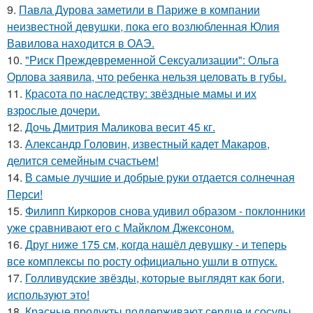
9.
Павла Дурова заметили в Париже в компании
неизвестной девушки, пока его возлюбленная Юлия
Вавилова находится в ОАЭ.
10.
"Риск Преждевременной Сексуализации": Ольга
Орлова заявила, что ребенка нельзя целовать в губы.
11.
Красота по наследству: звёздные мамы и их
взрослые дочери.
12.
Дочь Дмитрия Маликова весит 45 кг.
13.
Александр Головин, известный кадет Макаров,
делится семейным счастьем!
14.
В самые лучшие и добрые руки отдается солнечная
Перси!
15.
Филипп Киркоров снова удивил образом - поклонники
уже сравнивают его с Майклом Джексоном.
16.
Друг ниже 175 см, когда нашёл девушку - и теперь
все комплексы по росту официально ушли в отпуск.
17.
Голливудские звёзды, которые выглядят как боги,
используют это!
18.
Красные продукты поддерживают сердце и сосуды,