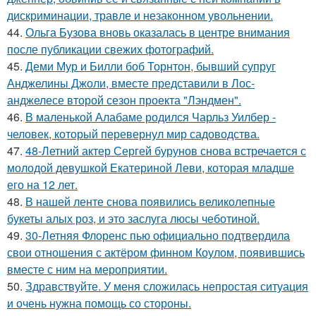
дискриминации, травле и незаконном увольнении.
44.
Ольга Бузова вновь оказалась в центре внимания
после публикации свежих фотографий.
45.
Деми Мур и Билли боб Торнтон, бывший супруг
Анджелины Джоли, вместе представили в Лос-
анджелесе второй сезон проекта "Лэндмен".
46.
В маленькой Алабаме родился Чарльз Уилбер -
человек, который перевернул мир садоводства.
47.
48-Летний актер Сергей бурунов снова встречается с
молодой девушкой Екатериной Леви, которая младше
его на 12 лет.
48.
В нашей ленте снова появились великолепные
букеты алых роз, и это заслуга люсы чеботиной.
49.
30-Летняя Флоренс пью официально подтвердила
свои отношения с актёром финном Коулом, появившись
вместе с ним на мероприятии.
50.
Здравствуйте. У меня сложилась непростая ситуация
и очень нужна помощь со стороны.