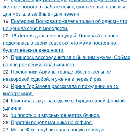
жёлтые помогают работе почек, фиолетовые полезны
для мозга, а зелёные - для печени.
19.
Екатерина Волкова пожалела только об одном - что
не ценила себя в молодости.
20.
18-Летняя дочь телеведущей, Полина Аксенова,
поделилась в своих соцсетях, что мама постоянно
буллит её из-за внешности.
21.
Пришлось воссоединиться с бывшим мужем: Собчак
на дне рождении отца бывшего.
22.
Поклонники Арианы гранде обеспокоены ее
нездоровой худобой, и уже не в первый раз.
23.
Ирина Горбачёва рассказала о похудении на 13
килограммов.
24.
Кристина асмус на отдыхе в Турции своей формой
удивила.
25.
10 простых и вкусных рецептов блинов.
26.
Простой рецепт манника на кефире.
27.
Меган Фокс опубликовала новую горячую