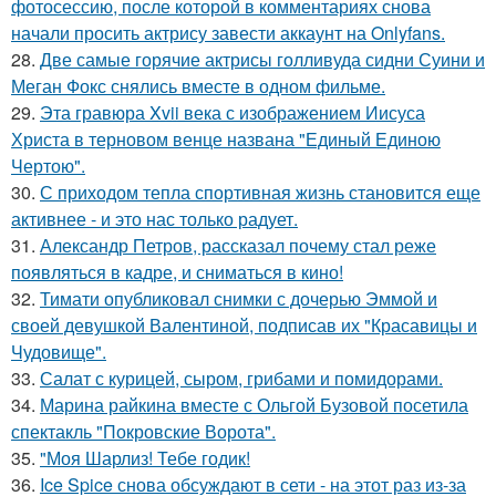
фотосессию, после которой в комментариях снова
начали просить актрису завести аккаунт на Onlyfans.
28.
Две самые горячие актрисы голливуда сидни Суини и
Меган Фокс снялись вместе в одном фильме.
29.
Эта гравюра Xvii века с изображением Иисуса
Христа в терновом венце названа "Единый Единою
Чертою".
30.
С приходом тепла спортивная жизнь становится еще
активнее - и это нас только радует.
31.
Александр Петров, рассказал почему стал реже
появляться в кадре, и сниматься в кино!
32.
Тимати опубликовал снимки с дочерью Эммой и
своей девушкой Валентиной, подписав их "Красавицы и
Чудовище".
33.
Салат с курицей, сыром, грибами и помидорами.
34.
Марина райкина вместе с Ольгой Бузовой посетила
спектакль "Покровские Ворота".
35.
"Моя Шарлиз! Тебе годик!
36.
Ice Spice снова обсуждают в сети - на этот раз из-за