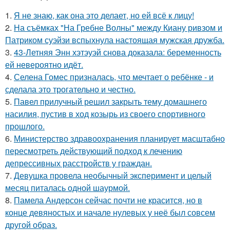
1.
Я не знаю, как она это делает, но ей всё к лицу!
2.
На съёмках "На Гребне Волны" между Киану ривзом и
Патриком суэйзи вспыхнула настоящая мужская дружба.
3.
43-Летняя Энн хэтэуэй снова доказала: беременность
ей невероятно идёт.
4.
Селена Гомес призналась, что мечтает о ребёнке - и
сделала это трогательно и честно.
5.
Павел прилучный решил закрыть тему домашнего
насилия, пустив в ход козырь из своего спортивного
прошлого.
6.
Министерство здравоохранения планирует масштабно
пересмотреть действующий подход к лечению
депрессивных расстройств у граждан.
7.
Девушка провела необычный эксперимент и целый
месяц питалась одной шаурмой.
8.
Памела Андерсон сейчас почти не красится, но в
конце девяностых и начале нулевых у неё был совсем
другой образ.