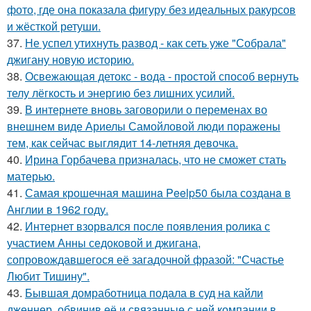
фото, где она показала фигуру без идеальных ракурсов
и жёсткой ретуши.
37.
Не успел утихнуть развод - как сеть уже "Собрала"
джигану новую историю.
38.
Освежающая детокс - вода - простой способ вернуть
телу лёгкость и энергию без лишних усилий.
39.
В интернете вновь заговорили о переменах во
внешнем виде Ариелы Самойловой люди поражены
тем, как сейчас выглядит 14-летняя девочка.
40.
Ирина Горбачева призналась, что не сможет стать
матерью.
41.
Самая крошечная машинa Peelp50 была созданa в
Англии в 1962 году.
42.
Интернет взорвался после появления ролика с
участием Анны седоковой и джигана,
сопровождавшегося её загадочной фразой: "Счастье
Любит Тишину".
43.
Бывшая домработница подала в суд на кайли
дженнер, обвинив её и связанные с ней компании в