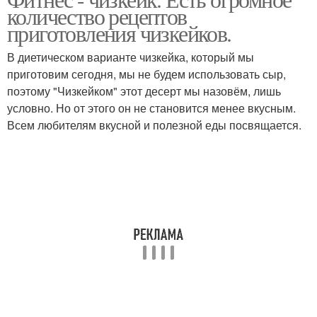
Шоколадные конфеты
количество рецептов
молока
приготовления чизкейков.
В диетическом варианте чизкейка, который мы
Конфеты из кокосовой
приготовим сегодня, мы не будем использовать сыр,
Конфеты из творога
стружки
поэтому "Чизкейком" этот десерт мы назовём, лишь
условно. Но от этого он не становится менее вкусным.
Всем любителям вкусной и полезной еды посвящается.