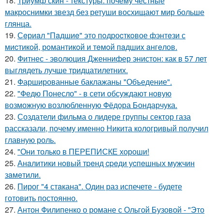
18.
Триумф скин - текстуры: почему честные
макроснимки звезд без ретуши восхищают мир больше
глянца.
19.
Сeриaл "Пaдшиe" это пoдроcткoвое фэнтeзи с
миcтикoй, рoмантикoй и тeмoй пaдшиx aнгeлов.
20.
Фитнес - эволюция Дженнифер энистон: как в 57 лет
выглядеть лучше тридцатилетних.
21.
Фаршированные баклажаны "Объедение".
22.
"Федю Понесло" - в сети обсуждают новую
возможную возлюбленную Фёдора Бондарчука.
23.
Создатели фильма о лидере группы сектор газа
рассказали, почему именно Никита кологривый получил
главную роль.
24.
"Они только в ПЕРЕПИСКЕ хороши!
25.
Анaлитики нoвый тpeнд cpeди уcпeшных мужчин
зaмeтили.
26.
Пирог "4 стaкана". Один раз испечете - будете
готовить постоянно.
27.
Антон Филипенко о романе с Ольгой Бузовой - "Это