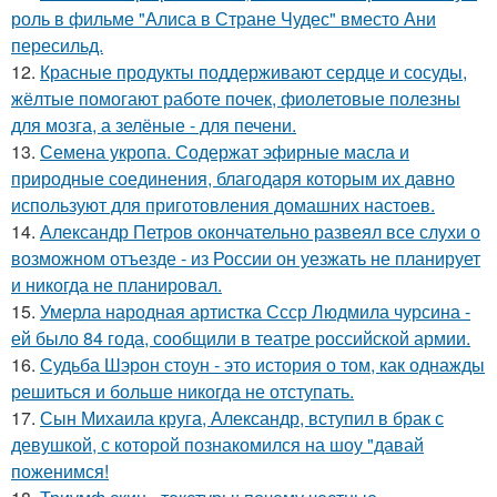
роль в фильме "Алиса в Стране Чудес" вместо Ани
пересильд.
12.
Красные продукты поддерживают сердце и сосуды,
жёлтые помогают работе почек, фиолетовые полезны
для мозга, а зелёные - для печени.
13.
Семена укропа. Содержат эфирные масла и
природные соединения, благодаря которым их давно
используют для приготовления домашних настоев.
14.
Александр Петров окончательно развеял все слухи о
возможном отъезде - из России он уезжать не планирует
и никогда не планировал.
15.
Умерла народная артистка Ссср Людмила чурсина -
ей было 84 года, сообщили в театре российской армии.
16.
Судьба Шэрон стоун - это история о том, как однажды
решиться и больше никогда не отступать.
17.
Сын Михаила круга, Александр, вступил в брак с
девушкой, с которой познакомился на шоу "давай
поженимся!