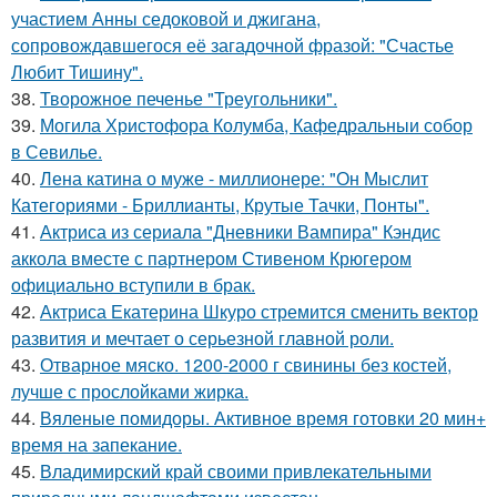
участием Анны седоковой и джигана,
сопровождавшегося её загадочной фразой: "Счастье
Любит Тишину".
38.
Творожное печенье "Треугольники".
39.
Могила Христофора Колумба, Кафедральныи собор
в Севилье.
40.
Лена катина о муже - миллионере: "Он Мыслит
Категориями - Бриллианты, Крутые Тачки, Понты".
41.
Актриса из сериала "Дневники Вампира" Кэндис
аккола вместе с партнером Стивеном Крюгером
официально вступили в брак.
42.
Актриса Екатерина Шкуро стремится сменить вектор
развития и мечтает о серьезной главной роли.
43.
Отварное мяско. 1200-2000 г свинины без костей,
лучше с прослойками жирка.
44.
Вяленые помидоры. Активное время готовки 20 мин+
время на запекание.
45.
Владимирский край своими привлекательными