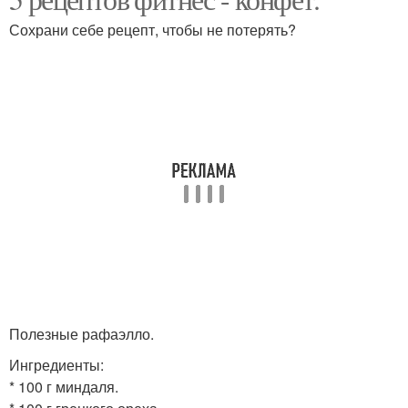
Творожные конфеты
Конфеты с орехами
Сохрани себе рецепт, чтобы не потерять?
Конфеты из сухого
Шоколадные конфеты
молока
Конфеты из кокосовой
Конфеты из творога
стружки
Диетическая сладость
Полезные рафаэлло.
Ингредиенты:
* 100 г миндаля.