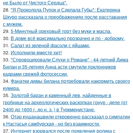
не Было от Чистого Сердца".
28.
"Я Проколола Пупок и Сделала Губы": Екатерина
Шкуро рассказала о преображениях после расставания
с мужем.
29.
5-Минутный ореховый торт без муки и масла.
30.
В доме всё максимально прозрачно и по - доброму.
31.
Салат из зеленой фасоли с яйцами.
32.
Исполнили вместе хит!
33.
"Спровоцировали Слухи о Романе" - 44-летний Дима
Билан и 35-летняя Анна асти смутили поклонников
кадрами свежей фотосессии.
34.
Фанатки димы билана потребовали накормить своего
кумира.
35.
Золотой баран и каменный лев, найденные в
гробнице на археологических раскопках гонур - депе (от
2400 до 1600 г. до н. э. ) в Туркменистане.
36.
Отар кушанашвили откровенно рассказал о симпатии
к Настасья самбурская - но без взаимности.
37.
Интернет взорвался после появления ролика с