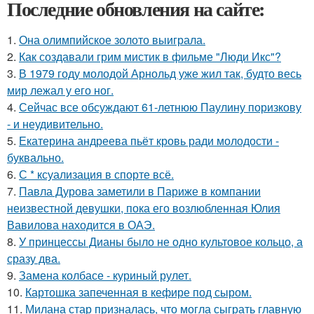
Последние обновления на сайте:
1.
Она олимпийское золото выиграла.
2.
Как создавали грим мистик в фильме "Люди Икс"?
3.
В 1979 году молодой Арнольд уже жил так, будто весь
мир лежал у его ног.
4.
Сейчас все обсуждают 61-летнюю Паулину поризкову
- и неудивительно.
5.
Екатерина андреева пьёт кровь ради молодости -
буквально.
6.
С * ксуализация в спорте всё.
7.
Павла Дурова заметили в Париже в компании
неизвестной девушки, пока его возлюбленная Юлия
Вавилова находится в ОАЭ.
8.
У принцессы Дианы было не одно культовое кольцо, а
сразу два.
9.
Замена колбасе - куриный рулет.
10.
Картошка запеченная в кефире под сыром.
11.
Милана стар призналась, что могла сыграть главную