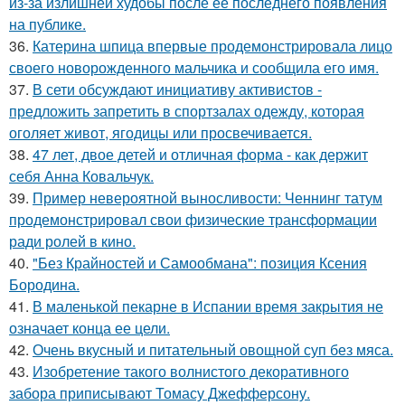
из-за излишней худобы после её последнего появления
на публике.
36.
Катерина шпица впервые продемонстрировала лицо
своего новорожденного мальчика и сообщила его имя.
37.
В сети обсуждают инициативу активистов -
предложить запретить в спортзалах одежду, которая
оголяет живот, ягодицы или просвечивается.
38.
47 лет, двое детей и отличная форма - как держит
себя Анна Ковальчук.
39.
Пример невероятной выносливости: Ченнинг татум
продемонстрировал свои физические трансформации
ради ролей в кино.
40.
"Без Крайностей и Самообмана": позиция Ксения
Бородина.
41.
В маленькой пекарне в Испании время закрытия не
означает конца ее цели.
42.
Очень вкусный и питательный овощной суп без мяса.
43.
Изобретение такого волнистого декоративного
забора приписывают Томасу Джефферсону.