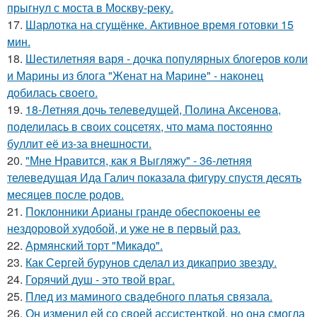
прыгнул с моста в Москву-реку.
17.
Шарлотка на сгущёнке. Активное время готовки 15
мин.
18.
Шестилетняя варя - дочка популярных блогеров коли
и Марины из блога "Женат на Марине" - наконец
добилась своего.
19.
18-Летняя дочь телеведущей, Полина Аксенова,
поделилась в своих соцсетях, что мама постоянно
буллит её из-за внешности.
20.
"Мне Нравится, как я Выгляжу" - 36-летняя
телеведущая Ида Галич показала фигуру спустя десять
месяцев после родов.
21.
Поклонники Арианы гранде обеспокоены ее
нездоровой худобой, и уже не в первый раз.
22.
Армянский торт "Микадо".
23.
Как Сергей бурунов сделал из дикаприо звезду.
24.
Горячий душ - это твой враг.
25.
Плед из маминого свадебного платья связала.
26.
Он изменил ей со своей ассистенткой, но она смогла