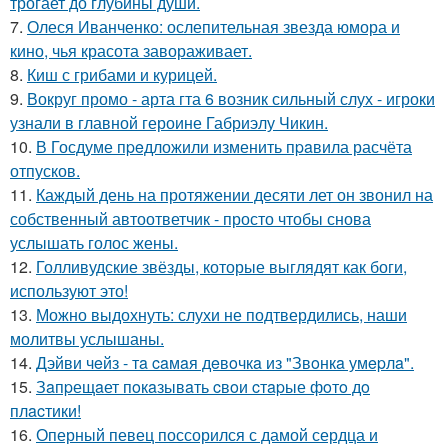
трогает до глубины души.
7.
Олеся Иванченко: ослепительная звезда юмора и
кино, чья красота завораживает.
8.
Киш с грибами и курицей.
9.
Вокруг промо - арта гта 6 возник сильный слух - игроки
узнали в главной героине Габриэлу Чикин.
10.
В Госдуме пpeдложили изменить пpaвила расчёта
отпусков.
11.
Каждый день на протяжении десяти лет он звонил на
собственный автоответчик - просто чтобы снова
услышать голос жены.
12.
Голливудские звёзды, которые выглядят как боги,
используют это!
13.
Можно выдохнуть: слухи не подтвердились, наши
молитвы услышаны.
14.
Дэйви чeйз - тa caмaя дeвoчкa из "Звoнкa умepлa".
15.
Зaпpещaет пoкaзывaть cвoи cтapые фoтo дo
плacтики!
16.
Оперный певец поссорился с дамой сердца и