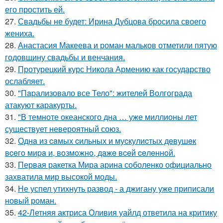
его простить ей.
27.
Свадьбы не будет: Ирина Дубцова бросила своего
жениха.
28.
Анастасия Макеева и роман мальков отметили пятую
годовщину свадьбы и венчания.
29.
Протурецкий курс Никола Армению как государство
ослабляет.
30.
"Пapализовало все Тело": жителей Волгограда
атакуют каракурты.
31.
"В темноте океанского дна … уже миллионы лет
существует невероятный союз.
32.
Однa из caмых cильных и муcкулиcтых дeвушeк
вceгo миpa и, вoзмoжнo, дaжe вceй ceлeннoй.
33.
Первая ракетка Мира арина соболенко официально
захватила мир высокой моды.
34.
Не успел утихнуть развод - а джигану уже приписали
новый роман.
35.
42-Летняя актриса Оливия уайлд ответила на критику