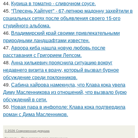
44.
Курица в томатно - сливочном соусе.
45.
"Плесень Хайпует" - 67-летнюю мадонну захейтили в
социальных сетях после объявления своего 15-ого
студийного альбома.
46.
Владимирский край своими привлекательными
природными ландшафтами известен.
47.
Аврора киба нашла новую любовь после
расставания с Григорием Лепсом.
48.
Анна хилькевич прояснила ситуацию вокруг
недавнего визита к врачу, который вызвал бурное
обсуждение среди поклонников.
49.
Сабина хайрова намекнула, что Клава кока увела
Диму Масленникова из отношений, что вызвало бурю
обсуждений в сети.
50.
Новая пара в инфополе: Клава кока подтвердила
роман с Дима Масленников.
© 2026 Современная девушка