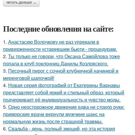
читать дальше →
Последние обновления на сайте:
1.
Анастасию Волочкову не раз упрекали в
приверженности устаревшим бьюти - процедурам.
2.
Ты только не говори, что Оксана Самойлова тоже
попала в клуб поклонниц Данилы Козловского.
3.
Песочный пирог с сочной клубничной начинкой и
меренговой шапочкой!
4.
Новая серия фотографий от Екатерины Варнавы
представляет собой яркий и стильный образ, который
подчеркивает её индивидуальность и чувство моды.
5.
Одно неосторожное движение едва не стоило руки:
приморские врачи вернули мужчине шанс на
нормальную жизнь после страшной травмы.
6.
Свадьба - день, полный эмоций, но эта история