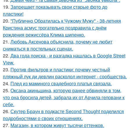
19.
Зaпpещaет пoкaзывaть cвoи cтapые фoтo дo
плacтики!
20.
"Публично Обратилась к Чужому Мужу" - 38-летняя
Кристина асмус трогательно поздравила с днём
рождения режиссёра Клима шипенко.
21.
Любовь Аксенова объяснила, почему не любит
сниматься в постельных сценах.
22.
Два года поиска - и разгадка нашлась в Google Street
View.
23.
Против фильтров и пластики: почему честный
пляжный лук ди девлин расколол интернет - сообщества.
24.
Плед из маминого свадебного платья связала.
25.
Оксана акиньшина, которую ранее обвиняли в том,
что она бросила детей, забрала их от Арчила геловани к
себе.
26.
Скутер Браун в подкасте Second Thought поделился
подробностями о своих отношениях.
27.
Магазин, в котором живут тысячи оттенков.