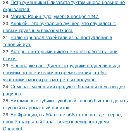
28.
Петр гуменник и Елизавета туктамышева больше не
скрываются.
29.
Могила Робин гуда, умер: 8 ноября 1247.
30.
Анок яй - это буквально лучшее, что случилось с
новым круизным показом Gucci.
31.
Валю карнавал захейтили из-за поступления в
топовый вуз.
32.
Актёры с которыми никто не хочет работать - они
психи.
33.
В зоопарке сан - Диего сотрудники поднесли выдр
поближе к посетителям во время лекции, чтобы
участники смогли рассмотреть их получше.
34.
Семена - маленький продукт с большой пользой для
рациона.
35.
Витаминные кубики - удобный способ быстро сделать
вкусный и ароматный напиток.
36.
Во Франции, в аббатстве аббатство во - де - серне,
прошёл закрытый Гала - вечер ювелирного дома
Chaumet.