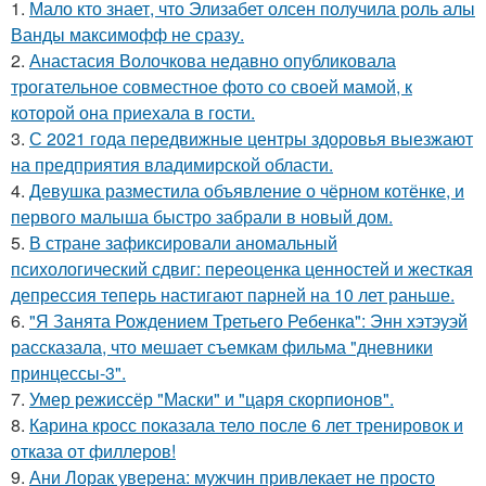
1.
Мало кто знает, что Элизабет олсен получила роль алы
Ванды максимофф не сразу.
2.
Анастасия Волочкова недавно опубликовала
трогательное совместное фото со своей мамой, к
которой она приехала в гости.
3.
С 2021 года передвижные центры здоровья выезжают
на предприятия владимирской области.
4.
Девушка разместила объявление о чёрном котёнке, и
первого малыша быстро забрали в новый дом.
5.
В стране зафиксировали аномальный
психологический сдвиг: переоценка ценностей и жесткая
депрессия теперь настигают парней на 10 лет раньше.
6.
"Я Занята Рождением Третьего Ребенка": Энн хэтэуэй
рассказала, что мешает съемкам фильма "дневники
принцессы-3".
7.
Умер режиссёр "Маски" и "царя скорпионов".
8.
Карина кросс показала тело после 6 лет тренировок и
отказа от филлеров!
9.
Ани Лорак уверена: мужчин привлекает не просто