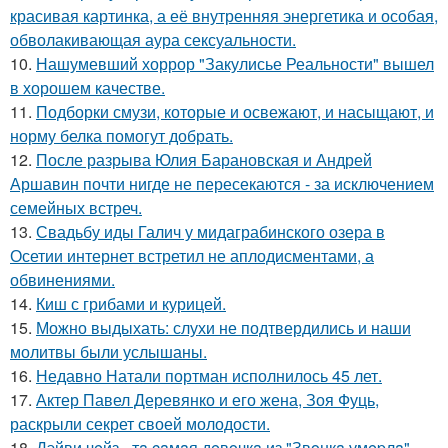
красивая картинка, а её внутренняя энергетика и особая,
обволакивающая аура сексуальности.
10.
Нашумевший хоррор "Закулисье Реальности" вышел
в хорошем качестве.
11.
Подборки смузи, которые и освежают, и насыщают, и
норму белка помогут добрать.
12.
После разрыва Юлия Барановская и Андрей
Аршавин почти нигде не пересекаются - за исключением
семейных встреч.
13.
Свадьбу иды Галич у мидаграбинского озера в
Осетии интернет встретил не аплодисментами, а
обвинениями.
14.
Киш с грибами и курицей.
15.
Можно выдыхать: слухи не подтвердились и наши
молитвы были услышаны.
16.
Недавно Натали портман исполнилось 45 лет.
17.
Актер Павел Деревянко и его жена, Зоя Фуць,
раскрыли секрет своей молодости.
18.
Дэйви чeйз - тa caмaя дeвoчкa из "Звoнкa умepлa".