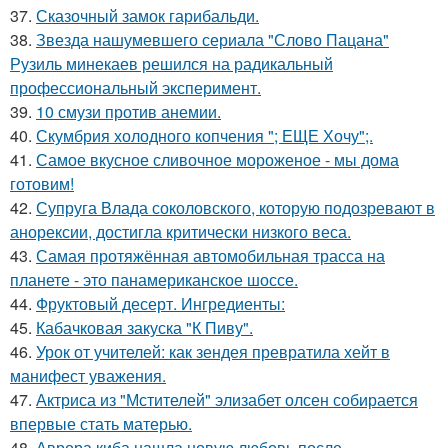
37.
Сказочный замок гарибальди.
38.
Звезда нашумевшего сериала "Слово Пацана"
Рузиль минекаев решился на радикальный
профессиональный эксперимент.
39.
10 смузи против анемии.
40.
Скумбрия холодного копчения "; ЕЩЕ Хочу";.
41.
Самое вкусное сливочное мороженое - мы дома
готовим!
42.
Супруга Влада соколовского, которую подозревают в
анорексии, достигла критически низкого веса.
43.
Самая протяжённая автомобильная трасса на
планете - это панамериканское шоссе.
44.
Фруктовый десерт. Ингредиенты:
45.
Кабачковая закуска "К Пиву".
46.
Урок от учителей: как зендея превратила хейт в
манифест уважения.
47.
Актриса из "Мстителей" элизабет олсен собирается
впервые стать матерью.
48.
Аврора киба нашла новую любовь после