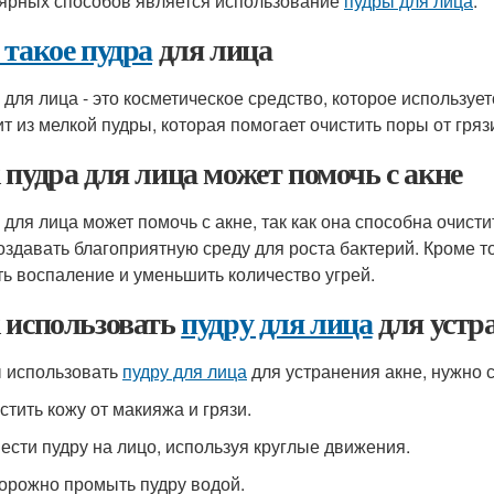
ярных способов является использование
пудры для лица
.
 такое пудра
для лица
 для лица - это косметическое средство, которое использу
ит из мелкой пудры, которая помогает очистить поры от гряз
 пудра для лица может помочь с акне
 для лица может помочь с акне, так как она способна очисти
создавать благоприятную среду для роста бактерий. Кроме то
ть воспаление и уменьшить количество угрей.
 использовать
пудру для лица
для устр
 использовать
пудру для лица
для устранения акне, нужно 
стить кожу от макияжа и грязи.
нести пудру на лицо, используя круглые движения.
торожно промыть пудру водой.