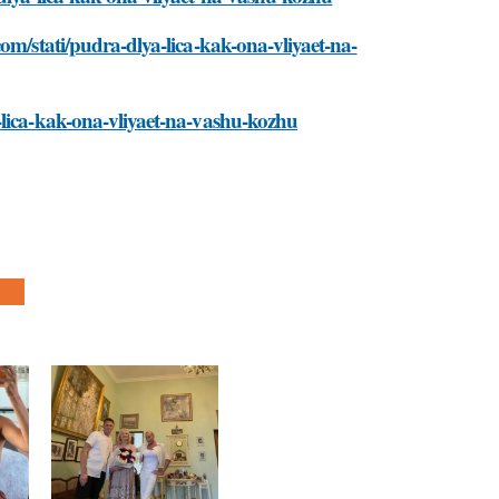
om/stati/pudra-dlya-lica-kak-ona-vliyaet-na-
-lica-kak-ona-vliyaet-na-vashu-kozhu