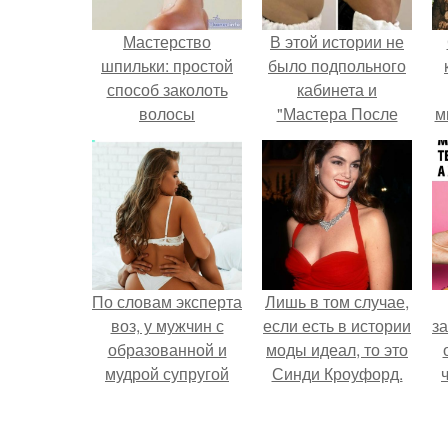
Мастерство
В этой истории не
шпильки: простой
было подпольного
способ заколоть
кабинета и
волосы
"Мастера После
м
Двухнедельных
Курсов".
По словам эксперта
Лишь в том случае,
воз, у мужчин с
если есть в истории
за
образованной и
моды идеал, то это
мудрой супругой
Синди Кроуфорд.
вероятность
скоропостижной
в
смерти якобы на
к