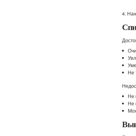
4. На
Спи
Досто
Очи
Увл
Уме
Не 
Недос
Не 
Не 
Мож
Выв