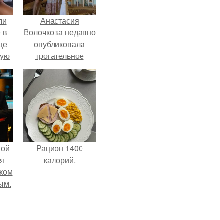
ли
Анастасия
 в
Волочкова недавно
це
опубликовала
мую
трогательное
совместное фото
зали
со своей мамой, к
с
которой она
приехала в гости.
ной
Рацион 1400
ся
калорий.
иком
ым.