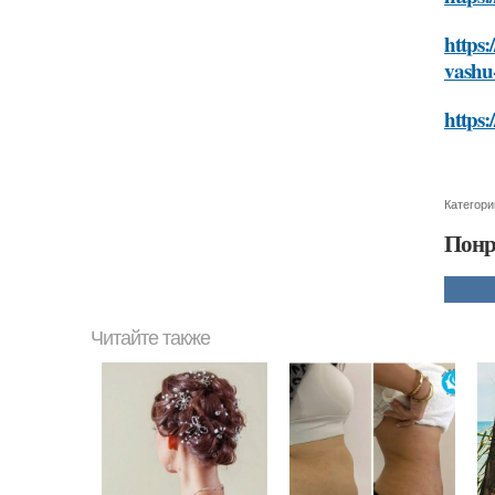
https:
vashu
https:
Категори
Понр
Читайте также