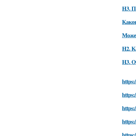
H3. П
Како
Может
H2. К
H3. О
https:
https:
https:
https:
https: