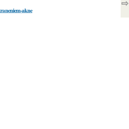
⇨
ustraneniem-akne