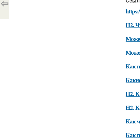
⇦
Ссыл
https:
H2. Ч
Может
Может
Как п
Какие
H2. К
H2. К
Как ч
Как п