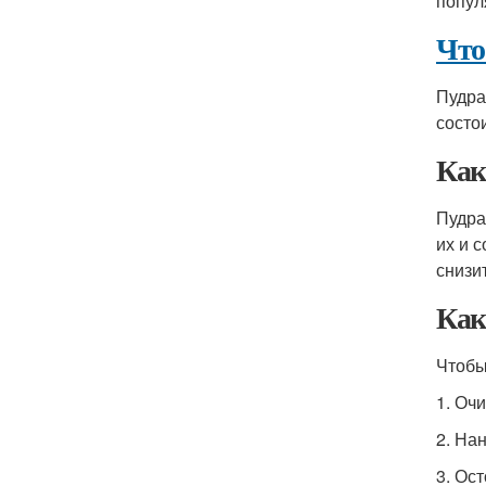
попул
Что
Пудра
состо
Как
Пудра
их и 
снизи
Как
Чтобы
1. Очи
2. На
3. Ос