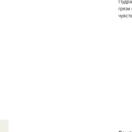
Пудра
грязи
чувст