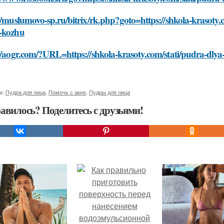
//muslumovo-sp.ru/bitrix/rk.php?goto=https://shkola-krasoty.c
-kozhu
//aogr.com/?URL=https://shkola-krasoty.com/stati/pudra-dlya
и:
Пудра для лица
,
Помочь с акне
,
Пудры для лица
авилось? Поделитесь с друзьями!