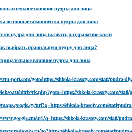
оложительное влияние пудры для лица
вы основные компоненты пудры для лица
 ли пудра для лица вызвать раздражение кожи
ак выбрать правильную пудру для лица?
трицательное влияние пудры для лица
//wm-port.com/goto/https://shkola-krasoty.com/stati/pudra-dl
//lekso.ru/bitrix/rk.php?goto=https://shkola-krasoty.com/stat
//maps.google.gy/url?q=https://shkola-krasoty.com/stati/pudr
//www.google.cm/url?q=https://shkola-krasoty.com/stati/pudr
//www.rosbooks.ru/go?https://shkola-krasoty.com/stati/pudra-