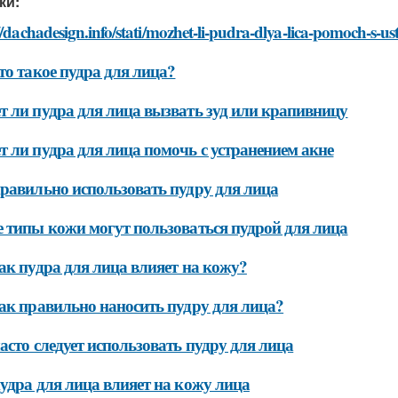
ки:
//dachadesign.info/stati/mozhet-li-pudra-dlya-lica-pomoch-s-
то такое пудра для лица?
 ли пудра для лица вызвать зуд или крапивницу
 ли пудра для лица помочь с устранением акне
равильно использовать пудру для лица
 типы кожи могут пользоваться пудрой для лица
ак пудра для лица влияет на кожу?
ак правильно наносить пудру для лица?
асто следует использовать пудру для лица
удра для лица влияет на кожу лица