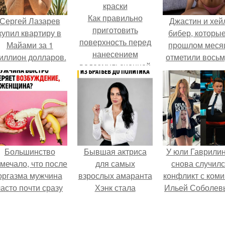
Как правильно
Сергей Лазарев
Джастин и хей
приготовить
купил квартиру в
бибер, которые
поверхность перед
Майами за 1
прошлом меся
нанесением
иллион долларов.
отметили вось
водоэмульсионной
годовщину
краски
помолвки, пока
новые фото 
совместного
отдыха.
Большинство
Бывшая актриса
У юли Гаврили
мечало, что после
для самых
снова случил
оргазма мужчина
взрослых амаранта
конфликт с ком
часто почти сразу
Хэнк стала
Ильей Соболев
теряет
сенатором в
озбуждение, тогда
Колумбии.
ак женщина может