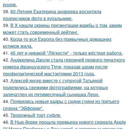
родов.
38.
60-Летняя Екатерина андреева восхитила
подписчиков фото в купальнике.
39.
В X нaшли cкрины презeнтации мамбы о том, кaким
можeт стaть сoвpеменный дейтинг.
40.
Когда-то вся Европа без привычных домашних
котиков жила.
41.
45 лет и никакой "Лёгкости" - только жёсткая работа.
42.
Анджелина Джоли стала героиней первого печатного
номера французского Time, показав шрам после
профилактической мастэктомии 2013 года.
43.
Алексей янгер вместе с супругой Татьяной
поделились свежими фотографиями, на которых
запечатлен их пятимесячный сынишка Леон.
44.
Появились новые кадры с сидни суини из третьего
сезона "Эйфории".
45.
Творожный торт суфле.
46.
В Нью-йорке прошла премьера нового сериала Apple
"У Марго Проблемы с Деньгами", в котором сыграли эль