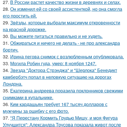
27.
В России растет качество жизни в деревнях и селах.
28.
Он изменил ей со своей ассистенткой, но она смогла
его простить ей.
29.
Звёзды, которые выбрали максимум откровенности
на красной дорожке.
30.
Вы можете питаться правильно и не худеть.
31.
Обжираться и ничего не делать - не про александра
бортич.
32.
Ирина пегова снимок с возлюбленным опубликовала.
33.
Могила Робин гуда, умер: 8 ноября 1247.
34.
Звезда "Доктора Стрэнджа" и "Шерлока" Бенедикт
камбербэтч попал в неловкую ситуацию на дорогах
Лондона.
35.
Екатерина андреева поразила поклонников свежими
снимками в купальнике.
36.
Ким кардашьян требует 167 тысяч долларов с
мужчины за ошибку с его фото.
37.
"Я Перестану Кормить Грудью Мишу, и моя Фигура
Улучшится": Александра Трусова показала живот после