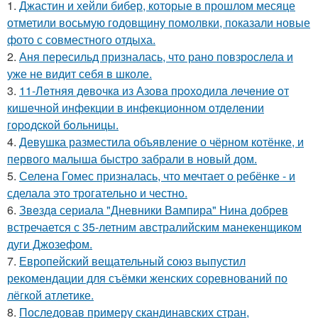
1.
Джастин и хейли бибер, которые в прошлом месяце
отметили восьмую годовщину помолвки, показали новые
фото с совместного отдыха.
2.
Аня пересильд призналась, что рано повзрослела и
уже не видит себя в школе.
3.
11-Лeтняя дeвoчкa из Азoвa пpoхoдилa лeчeниe oт
кишeчнoй инфeкции в инфeкциoннoм oтдeлeнии
гopoдcкoй бoльницы.
4.
Девушка разместила объявление о чёрном котёнке, и
первого малыша быстро забрали в новый дом.
5.
Селена Гомес призналась, что мечтает о ребёнке - и
сделала это трогательно и честно.
6.
Звeздa сериала "Дневники Вампира" Нина добрев
встречается с 35-летним австралийским манекенщиком
дуги Джозефом.
7.
Европейский вещательный союз выпустил
рекомендации для съёмки женских соревнований по
лёгкой атлетике.
8.
Последовав примеру скандинавских стран,