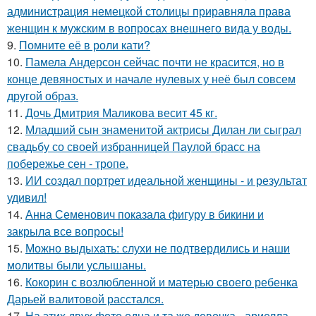
администрация немецкой столицы приравняла права
женщин к мужским в вопросах внешнего вида у воды.
9.
Помните её в роли кати?
10.
Памела Андерсон сейчас почти не красится, но в
конце девяностых и начале нулевых у неё был совсем
другой образ.
11.
Дочь Дмитрия Маликова весит 45 кг.
12.
Младший сын знаменитой актрисы Дилан ли сыграл
свадьбу со своей избранницей Паулой брасс на
побережье сен - тропе.
13.
ИИ создал портрет идеальной женщины - и результат
удивил!
14.
Анна Семенович показала фигуру в бикини и
закрыла все вопросы!
15.
Можно выдыхать: слухи не подтвердились и наши
молитвы были услышаны.
16.
Кокорин с возлюбленной и матерью своего ребенка
Дарьей валитовой расстался.
17.
На этих двух фото одна и та же девочка - ариелла,