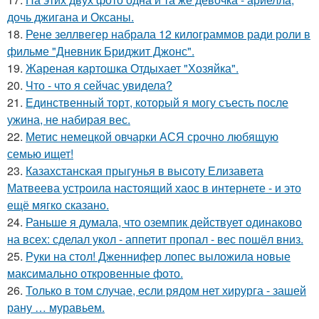
дочь джигана и Оксаны.
18.
Рене зеллвегер набрала 12 килограммов ради роли в
фильме "Дневник Бриджит Джонс".
19.
Жареная картошка Отдыхает "Хозяйка".
20.
Что - что я сейчас увидела?
21.
Единственный торт, который я могу съесть после
ужина, не набирая вес.
22.
Метис немецкой овчарки АСЯ срочно любящую
семью ищет!
23.
Казахстанская прыгунья в высоту Елизавета
Матвеева устроила настоящий хаос в интернете - и это
ещё мягко сказано.
24.
Раньше я думала, что оземпик действует одинаково
на всех: сделал укол - аппетит пропал - вес пошёл вниз.
25.
Руки на стол! Дженнифер лопес выложила новые
максимально откровенные фото.
26.
Только в том случае, если рядом нет хирурга - зашей
рану … муравьем.