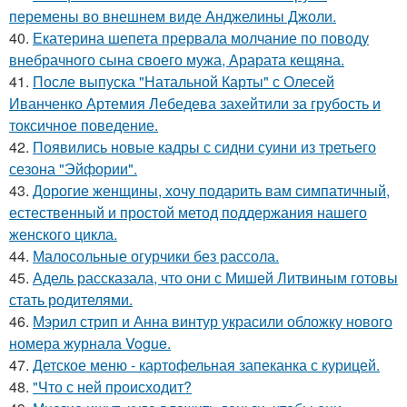
перемены во внешнем виде Анджелины Джоли.
40.
Екатерина шепета прервала молчание по поводу
внебрачного сына своего мужа, Арарата кещяна.
41.
После выпуска "Натальной Карты" с Олесей
Иванченко Артемия Лебедева захейтили за грубость и
токсичное поведение.
42.
Появились новые кадры с сидни суини из третьего
сезона "Эйфории".
43.
Дорогие женщины, хочу подарить вам симпатичный,
естественный и простой метод поддержания нашего
женского цикла.
44.
Малосольные огурчики без рассола.
45.
Адель рассказала, что они с Мишей Литвиным готовы
стать родителями.
46.
Мэрил стрип и Анна винтур украсили обложку нового
номера журнала Vogue.
47.
Детское меню - картофельная запеканка с курицей.
48.
"Что с ней происходит?