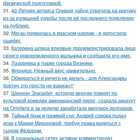
физической подготовкой.
31.
42-Летняя актриса Оливия уайлд ответила на критику
из-за излишней худобы после её последнего появления
на публике.
32.
Меган появилась в красном наряде - и допустила
ошибку.
33.
Катерина шпица впервые продемонстрировала лицо
своего новорожденного мальчика и сообщила его имя.
34.
Лазоревка в парке города Вязники.
35.
Флонярд. Нежный вкус удивительно.
36.
Обжираться и ничего не делать - для Александры
бортич это просто не вариант!
37.
Шеннон Элизабет, которую многие помнят по
культовой комедии американский пирог, создала аккаунт
на Onlyfans и за неделю заработала миллион долларов.
38.
Тайный брак и громкий суд: Андрей сорока подал
иски к Марии Мироновой, требуя права видеться с
сыном Фёдором.
39.
В социальных сетях активно комментируют