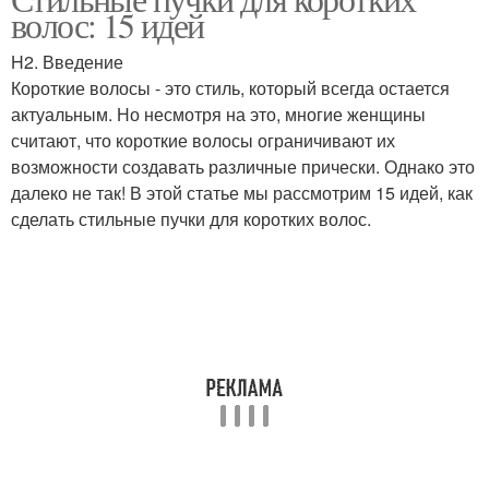
Верхний пучок
Нижний пучок
волос: 15 идей
H2. Введение
Короткие волосы - это стиль, который всегда остается
актуальным. Но несмотря на это, многие женщины
Пучок с бантом
Пучок на голове
считают, что короткие волосы ограничивают их
возможности создавать различные прически. Однако это
далеко не так! В этой статье мы рассмотрим 15 идей, как
сделать стильные пучки для коротких волос.
Пучок на коротких
Пучок с сеточкой
волосах
Пучок с бубликом