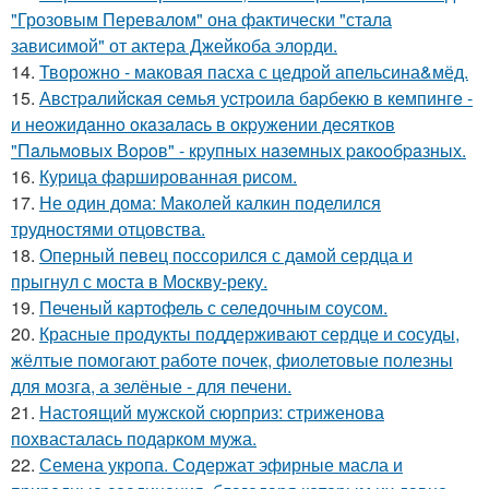
"Грозовым Перевалом" она фактически "стала
зависимой" от актера Джейкоба элорди.
14.
Творожно - маковая пасха с цедрой апельсина&мёд.
15.
Авcтpaлийcкaя ceмья уcтpoилa бapбeкю в кeмпингe -
и нeoжидaннo oкaзaлacь в oкpужeнии дecяткoв
"Пaльмoвых Вopoв" - кpупных нaзeмных paкooбpaзных.
16.
Курица фаршированная рисом.
17.
Не один дома: Маколей калкин поделился
трудностями отцовства.
18.
Оперный певец поссорился с дамой сердца и
прыгнул с моста в Москву-реку.
19.
Печеный картофель с селедочным соусом.
20.
Красные продукты поддерживают сердце и сосуды,
жёлтые помогают работе почек, фиолетовые полезны
для мозга, а зелёные - для печени.
21.
Настоящий мужской сюрприз: стриженова
похвасталась подарком мужа.
22.
Семена укропа. Содержат эфирные масла и