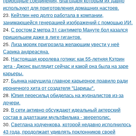
природные соединения, благодаря которым их давно
используют для приготовления домашних настоев.
23.
Кейтлин нер долго работала в компании,
занимающейся генерацией изображений с помощью ИИ.
24.
С ростом 2 метра 31 сантиметр Мануте бол казался
пришельцем даже в лиге гигантов.
25.
Лиза моряк пригрозила желающим увести у неё
Сарика андреасяна.
26.
Настоящая королева готики: как 55-летняя Кэтрин
зета - Джонс выглядит сейчас и какой она была на заре
карьеры.
27.
Бьянка нарушила главное карьерное правило ради
ироничного хита от создателя "Царицы".
28.
Юлия пересильд обиделась на журналистов из-за
дочери.
29.
В сети активно обсуждают идеальный актерский
состав в адаптации мультфильма - звереполис.
30.
Светлана ходченкова, которой недавно исполнилось
43 года, продолжает удивлять поклонников своей