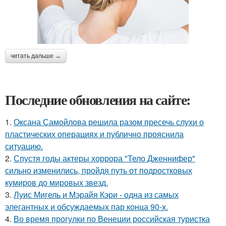
читать дальше →
Последние обновления на сайте:
1.
Оксана Самойлова решила разом пресечь слухи о
пластических операциях и публично прояснила
ситуацию.
2.
Спустя годы актеры хоррора "Тело Дженнифер"
сильно изменились, пройдя путь от подростковых
кумиров до мировых звезд.
3.
Луис Мигель и Мэрайя Кэри - одна из самых
элегантных и обсуждаемых пар конца 90-х.
4.
Во время прогулки по Венеции российская туристка