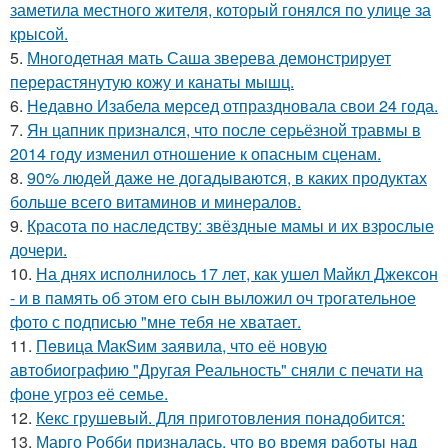
заметила местного жителя, который гонялся по улице за
крысой.
5.
Многодетная мать Саша зверева демонстрирует
перерастянутую кожу и канаты мышц.
6.
Недавно Изабела мерсед отпраздновала свои 24 года.
7.
Ян цапник признался, что после серьёзной травмы в
2014 году изменил отношение к опасным сценам.
8.
90% людей даже не догадываются, в каких продуктах
больше всего витаминов и минералов.
9.
Красота по наследству: звёздные мамы и их взрослые
дочери.
10.
На днях исполнилось 17 лет, как ушел Майкл Джексон
- и в память об этом его сын выложил оч трогательное
фото с подписью "мне тебя не хватает.
11.
Пeвица MакSим заявила, что её новую
автобиографию "Другая Реальность" сняли с печати на
фоне угроз её семье.
12.
Кекс грушевый. Для приготовления понадобится:
13.
Марго Робби призналась, что во время работы над