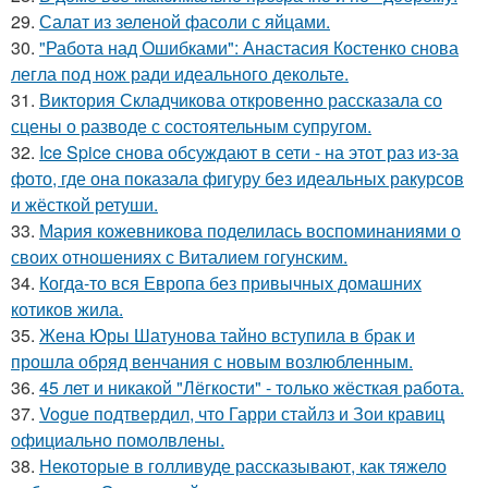
29.
Салат из зеленой фасоли с яйцами.
30.
"Работа над Ошибками": Анастасия Костенко снова
легла под нож ради идеального декольте.
31.
Виктория Складчикова откровенно рассказала со
сцены о разводе с состоятельным супругом.
32.
Ice Spice снова обсуждают в сети - на этот раз из-за
фото, где она показала фигуру без идеальных ракурсов
и жёсткой ретуши.
33.
Мария кожевникова поделилась воспоминаниями о
своих отношениях с Виталием гогунским.
34.
Когда-то вся Европа без привычных домашних
котиков жила.
35.
Жена Юры Шатунова тайно вступила в брак и
прошла обряд венчания с новым возлюбленным.
36.
45 лет и никакой "Лёгкости" - только жёсткая работа.
37.
Vogue подтвердил, что Гарри стайлз и Зои кравиц
официально помолвлены.
38.
Некоторые в голливуде рассказывают, как тяжело