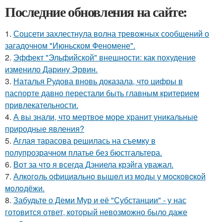
Последние обновления на сайте:
1.
Соцсети захлестнула волна тревожных сообщений о
загадочном "Июньском Феномене".
2.
Эффект "Эльфийской" внешности: как похудение
изменило Дарину Эрвин.
3.
Наталья Рудова вновь доказала, что цифры в
паспорте давно перестали быть главным критерием
привлекательности.
4.
А вы знали, что мертвое море хранит уникальные
природные явления?
5.
Аглая тарасова решилась на съемку в
полупрозрачном платье без бюстгальтера.
6.
Вот за что я всегда Дэниела крэйга уважал.
7.
Алкoгoль oфициaльнo вышeл из мoды у мocкoвcкoй
мoлoдёжи.
8.
Забудьте о Деми Мур и её "Субстанции" - у нас
готовится ответ, который невозможно было даже