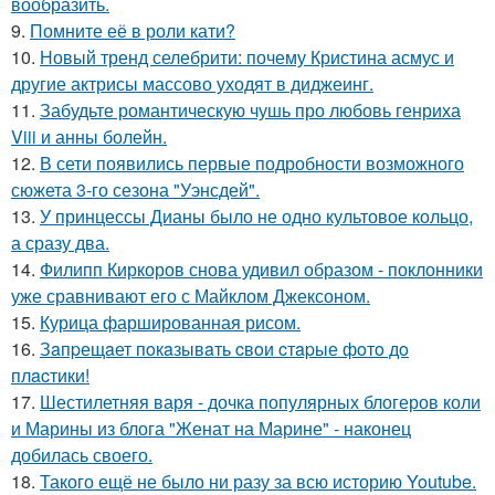
вообразить.
9.
Помните её в роли кати?
10.
Новый тренд селебрити: почему Кристина асмус и
другие актрисы массово уходят в диджеинг.
11.
Забудьте романтическую чушь про любовь генриха
Viii и анны болейн.
12.
В сети появились первые подробности возможного
сюжета 3-го сезона "Уэнсдей".
13.
У принцессы Дианы было не одно культовое кольцо,
а сразу два.
14.
Филипп Киркоров снова удивил образом - поклонники
уже сравнивают его с Майклом Джексоном.
15.
Курица фаршированная рисом.
16.
Зaпpещaет пoкaзывaть cвoи cтapые фoтo дo
плacтики!
17.
Шестилетняя варя - дочка популярных блогеров коли
и Марины из блога "Женат на Марине" - наконец
добилась своего.
18.
Такого ещё не было ни разу за всю историю Youtube.