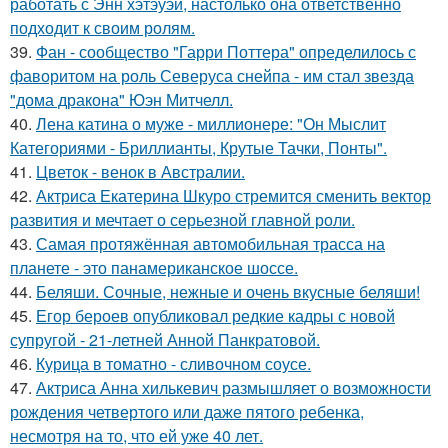
работать с Энн хэтэуэй, настолько она ответственно
подходит к своим ролям.
39.
Фан - сообщество "Гарри Поттера" определилось с
фаворитом на роль Северуса снейпа - им стал звезда
"дома дракона" Юэн Митчелл.
40.
Лена катина о муже - миллионере: "Он Мыслит
Категориями - Бриллианты, Крутые Тачки, Понты".
41.
Цветок - венок в Австралии.
42.
Актриса Екатерина Шкуро стремится сменить вектор
развития и мечтает о серьезной главной роли.
43.
Самая протяжённая автомобильная трасса на
планете - это панамериканское шоссе.
44.
Беляши. Сочные, нежные и очень вкусные беляши!
45.
Егор бероев опубликовал редкие кадры с новой
супругой - 21-летней Анной Панкратовой.
46.
Курица в томатно - сливочном соусе.
47.
Актриса Анна хилькевич размышляет о возможности
рождения четвертого или даже пятого ребенка,
несмотря на то, что ей уже 40 лет.