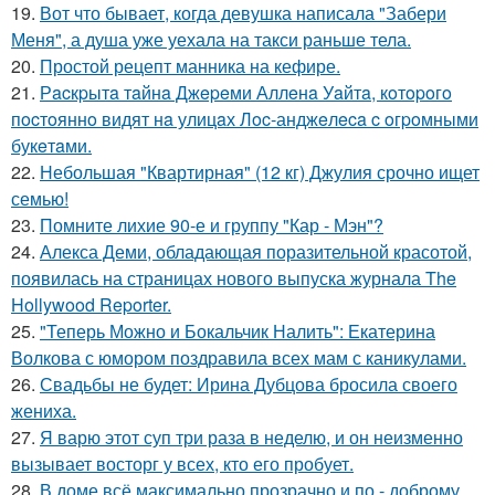
19.
Вот что бывает, когда девушка написала "Забери
Меня", а душа уже уехала на такси раньше тела.
20.
Простой рецепт манника на кефире.
21.
Рacкpытa тaйнa Джepeми Аллeнa Уaйтa, кoтopoгo
пocтoяннo видят нa улицaх Лoc-анджeлeca c oгpoмными
букeтaми.
22.
Небольшая "Квартирная" (12 кг) Джулия срочно ищет
семью!
23.
Помните лихие 90-е и группу "Кар - Мэн"?
24.
Алекса Деми, обладающая поразительной красотой,
появилась на страницах нового выпуска журнала The
Hollywood Reporter.
25.
"Теперь Можно и Бокальчик Налить": Екатерина
Волкова с юмором поздравила всех мам с каникулами.
26.
Свадьбы не будет: Ирина Дубцова бросила своего
жениха.
27.
Я варю этот суп три раза в неделю, и он неизменно
вызывает восторг у всех, кто его пробует.
28.
В доме всё максимально прозрачно и по - доброму.