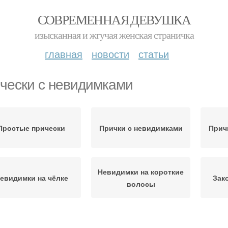
СОВРЕМЕННАЯ ДЕВУШКА
изысканная и жгучая женская страничка
главная
новости
статьи
чески с невидимками
Простые прически
Прички с невидимками
Прич
Невидимки на короткие
евидимки на чёлке
Зак
волосы
Невидимки из
видимки для волос