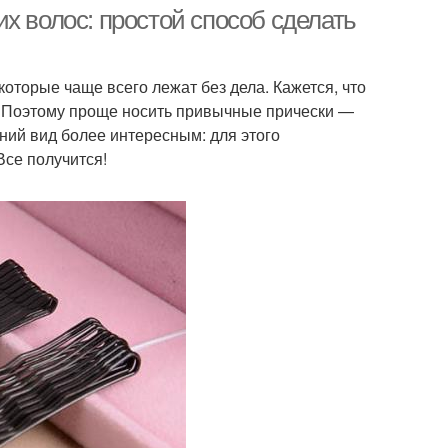
ужными заколками
х волос: простой способ сделать
оторые чаще всего лежат без дела. Кажется, что
. Поэтому проще носить привычные прически —
ний вид более интересным: для этого
Все получится!