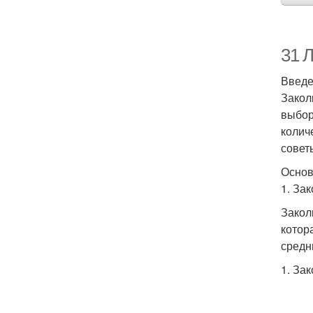
31 
Введ
Закол
выбор
колич
совет
Основ
1. За
Закол
котор
средн
1. За