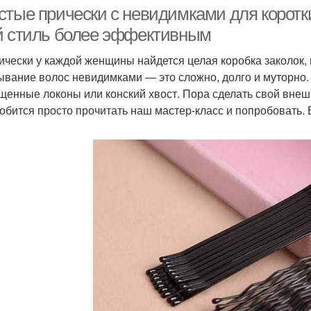
качественных
жемч
стые прически с невидимками для коротки
материалов
й стиль более эффективным
ически у каждой женщины найдется целая коробка заколок, к
ывание волос невидимками — это сложно, долго и муторно
щенные локоны или конский хвост. Пора сделать свой внеш
обится просто прочитать наш мастер-класс и попробовать. 