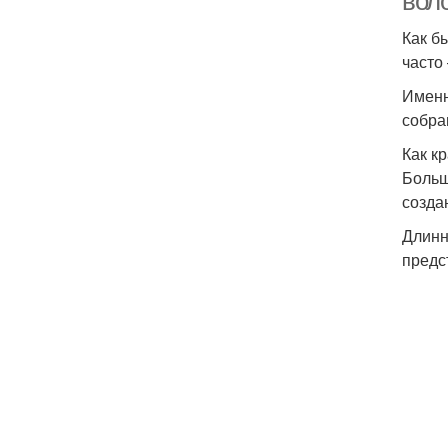
вол
Как б
часто
Именн
собра
Как к
Больш
созда
Длинн
предс