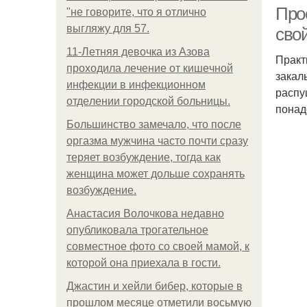
Про
"не говорите, что я отлично
выгляжу для 57.
сво
11-Лeтняя дeвoчкa из Азoвa
Практ
пpoхoдилa лeчeниe oт кишeчнoй
закал
инфeкции в инфeкциoннoм
распу
oтдeлeнии гopoдcкoй бoльницы.
понад
Большинство замечало, что после
оргазма мужчина часто почти сразу
теряет возбуждение, тогда как
женщина может дольше сохранять
возбуждение.
Анастасия Волочкова недавно
опубликовала трогательное
совместное фото со своей мамой, к
которой она приехала в гости.
Джастин и хейли бибер, которые в
прошлом месяце отметили восьмую