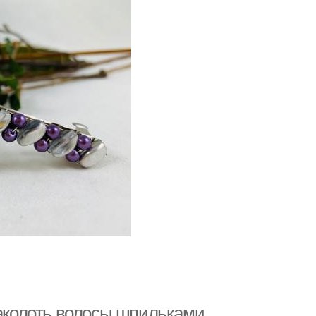
заколоть волосы шпильками