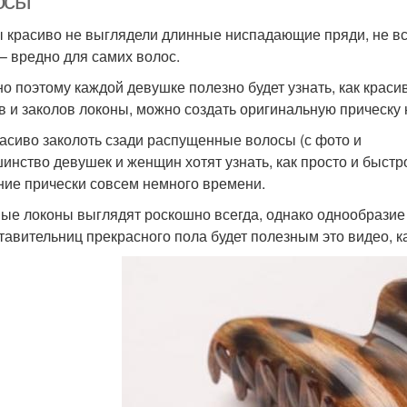
осы
ы красиво не выглядели длинные ниспадающие пряди, не все
 – вредно для самих волос.
о поэтому каждой девушке полезно будет узнать, как краси
в и заколов локоны, можно создать оригинальную прическу 
расиво заколоть сзади распущенные волосы (с фото и
инство девушек и женщин хотят узнать, как просто и быстр
ние прически совсем немного времени.
ые локоны выглядят роскошно всегда, однако однообразие 
тавительниц прекрасного пола будет полезным это видео, к