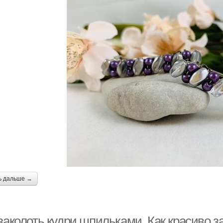
ь дальше →
 заколоть кудри шпильками. Как красиво 