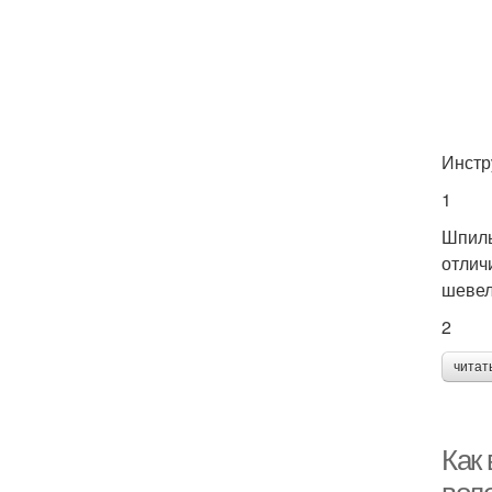
Инстр
1
Шпиль
отлич
шевел
2
читат
Как 