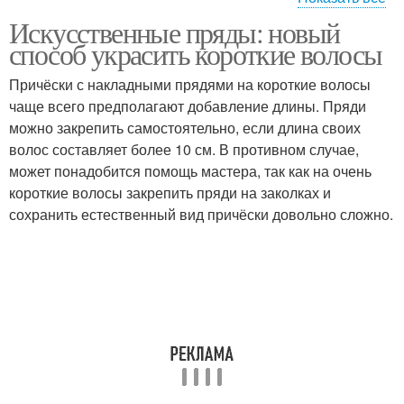
Искусственные пряды: новый
Пряды к коротким
Прически на короткие
способ украсить короткие волосы
волосам
волосы
Причёски с накладными прядями на короткие волосы
чаще всего предполагают добавление длины. Пряди
можно закрепить самостоятельно, если длина своих
Искусственные пряди
Нарощенные волосы
волос составляет более 10 см. В противном случае,
может понадобится помощь мастера, так как на очень
короткие волосы закрепить пряди на заколках и
сохранить естественный вид причёски довольно сложно.
Прически с накладными
Пряди на коротких
прядями
волосах
Накладные волосы