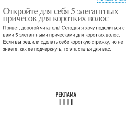
Откройте для себя 5 элегантных
Волосы без
Хвост на коротких
причесок для коротких волос
использования
волосах
Привет, дорогой читатель! Сегодня я хочу поделиться с
вами 5 элегантными прическами для коротких волос.
Волосы в домашних
Мальвинок из коротких
Если вы решили сделать себе короткую стрижку, но не
условиях
волос
знаете, как ее подчеркнуть, то эта статья для вас.