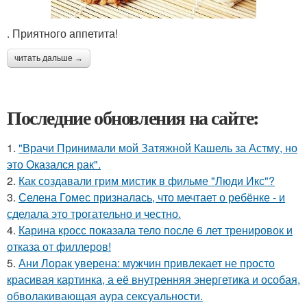
. Приятного аппетита!
читать дальше →
Последние обновления на сайте:
1.
"Врачи Принимали мой Затяжной Кашель за Астму, но
это Оказался рак".
2.
Как создавали грим мистик в фильме "Люди Икс"?
3.
Селена Гомес призналась, что мечтает о ребёнке - и
сделала это трогательно и честно.
4.
Карина кросс показала тело после 6 лет тренировок и
отказа от филлеров!
5.
Ани Лорак уверена: мужчин привлекает не просто
красивая картинка, а её внутренняя энергетика и особая,
обволакивающая аура сексуальности.