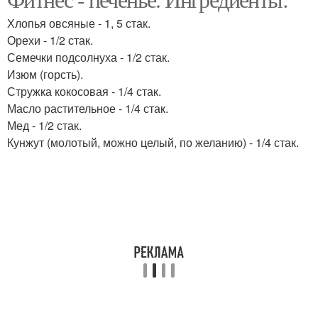
Галетное печение
Печение с семенами
Хлопья овсяные - 1, 5 стак.
Орехи - 1/2 стак.
Семечки подсолнуха - 1/2 стак.
Изюм (горсть).
Печение без муки
Диетическое печение
Стружка кокосовая - 1/4 стак.
Масло растительное - 1/4 стак.
Мед - 1/2 стак.
Кунжут (молотый, можно целый, по желанию) - 1/4 стак.