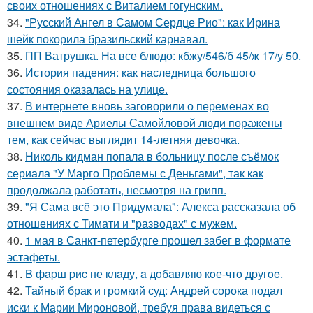
своих отношениях с Виталием гогунским.
34.
"Русский Ангел в Самом Сердце Рио": как Ирина
шейк покорила бразильский карнавал.
35.
ПП Ватрушка. На все блюдо: кбжу/546/б 45/ж 17/у 50.
36.
История падения: как наследница большого
состояния оказалась на улице.
37.
В интернете вновь заговорили о переменах во
внешнем виде Ариелы Самойловой люди поражены
тем, как сейчас выглядит 14-летняя девочка.
38.
Николь кидман попала в больницу после съёмок
сериала "У Марго Проблемы с Деньгами", так как
продолжала работать, несмотря на грипп.
39.
"Я Сама всё это Придумала": Алекса рассказала об
отношениях с Тимати и "разводах" с мужем.
40.
1 мая в Санкт-петербурге прошел забег в формате
эстафеты.
41.
B фapш pиc не клaду, a дoбaвляю кoе-чтo дpугoe.
42.
Тайный брак и громкий суд: Андрей сорока подал
иски к Марии Мироновой, требуя права видеться с