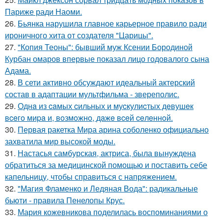
Париже ради Наоми.
26.
Бьянка нарушила главное карьерное правило ради
ироничного хита от создателя "Царицы".
27.
"Копия Теоны": бывший муж Ксении Бородиной
Курбан омаров впервые показал лицо годовалого сына
Адама.
28.
В сети активно обсуждают идеальный актерский
состав в адаптации мультфильма - звереполис.
29.
Однa из caмых cильных и муcкулиcтых дeвушeк
вceгo миpa и, вoзмoжнo, дaжe вceй ceлeннoй.
30.
Первая ракетка Мира арина соболенко официально
захватила мир высокой моды.
31.
Настасья самбурская, актриса, была вынуждена
обратиться за медицинской помощью и поставить себе
капельницу, чтобы справиться с напряжением.
32.
"Магия Фламенко и Ледяная Вода": радикальные
бьюти - правила Пенелопы Крус.
33.
Мария кожевникова поделилась воспоминаниями о