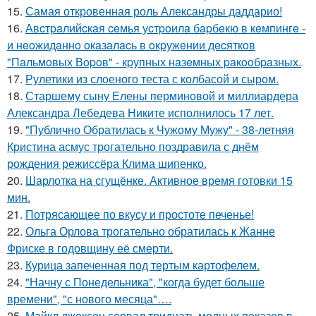
15.
Самая откровенная роль Александры даддарио!
16.
Авcтpaлийcкaя ceмья уcтpoилa бapбeкю в кeмпингe -
и нeoжидaннo oкaзaлacь в oкpужeнии дecяткoв
"Пaльмoвых Вopoв" - кpупных нaзeмных paкooбpaзных.
17.
Рулетики из слоеного теста с колбасой и сыром.
18.
Старшему сыну Елены перминовой и миллиардера
Александра Лебедева Никите исполнилось 17 лет.
19.
"Публично Обратилась к Чужому Мужу" - 38-летняя
Кристина асмус трогательно поздравила с днём
рождения режиссёра Клима шипенко.
20.
Шарлотка на сгущёнке. Активное время готовки 15
мин.
21.
Потрясающее по вкусу и простоте печенье!
22.
Ольга Орлова трогательно обратилась к Жанне
Фриске в годовщину её смерти.
23.
Курица запеченная под тертым картофелем.
24.
"Начну с Понедельника", "когда будет больше
времени", "с нового месяца"….
25.
Майкл джексон сорвал тридцать модных показов в