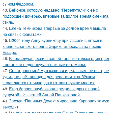
сыном Фёдором.
43.
Бейонсе, которую недавно "Перепутали" с её с
подросшей дочерью, впервые за долгое время сменила
стиль.
44.
Елена Темникова впервые за долгое время вышла
на связь с фанатами.
45.
В2001 году Анну Курникову пригласили сняться в
клипе испанского певца Энрике иглесиаса на песню
Escape.
46.
В том случае, если в вашей тарелке только один цвет
- организм недополучает важные витамины.
47.
Со стороны мой муж кажется идеальным: не пьёт, не
курит, не даёт поводов для ревности, с ребёнком
справляется отлично, да и готовит лучше многих.
48.
Егор бероев опубликовал редкие кадры с новой
супругой - 21-летней Анной Панкратовой.
49.
Звезда "Папиных Дочек" мирослава Карпович замуж
выходит.
50.
Меня очень растрогало, что Ольга Бузова пришла к