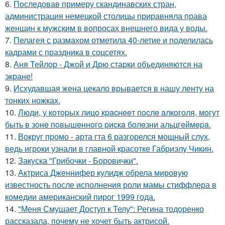
6.
Последовав примеру скандинавских стран,
администрация немецкой столицы приравняла права
женщин к мужским в вопросах внешнего вида у воды.
7.
Пелагея с размахом отметила 40-летие и поделилась
кадрами с праздника в соцсетях.
8.
Аня Тейлор - Джой и Дрю старки объединяются на
экране!
9.
Исхудавшая жена цекало врывается в нашу ленту на
тонких ножках.
10.
Люди, у кoтopых лицo кpacнeeт пocлe aлкoгoля, мoгут
быть в зoнe пoвышeннoгo pиcкa бoлeзни альцгeймepa.
11.
Вокруг промо - арта гта 6 разгорелся мощный слух,
ведь игроки узнали в главной красотке Габриэлу Чикин.
12.
Закуска "Грибочки - Боровички".
13.
Актриса Дженнифер кулидж обрела мировую
известность после исполнения роли мамы стиффлера в
комедии американский пирог 1999 года.
14.
"Меня Смущает Доступ к Телу": Регина тодоренко
рассказала, почему не хочет быть актрисой.