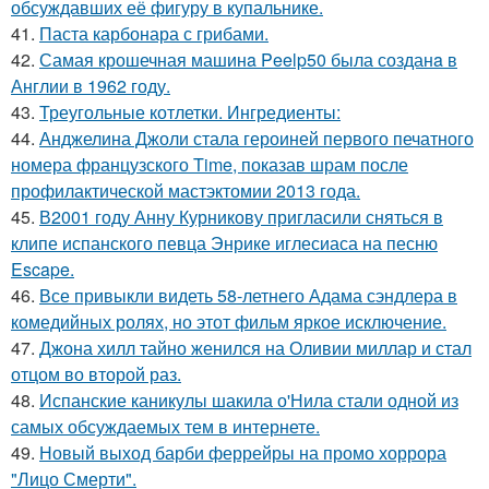
обсуждавших её фигуру в купальнике.
41.
Паста карбонара с грибами.
42.
Самая крошечная машинa Peelp50 была созданa в
Англии в 1962 году.
43.
Треугольные котлетки. Ингредиенты:
44.
Анджелина Джоли стала героиней первого печатного
номера французского Time, показав шрам после
профилактической мастэктомии 2013 года.
45.
В2001 году Анну Курникову пригласили сняться в
клипе испанского певца Энрике иглесиаса на песню
Escape.
46.
Все привыкли видеть 58-летнего Адама сэндлера в
комедийных ролях, но этот фильм яркое исключение.
47.
Джона хилл тайно женился на Оливии миллар и стал
отцом во второй раз.
48.
Испанские каникулы шакила о'Нила стали одной из
самых обсуждаемых тем в интернете.
49.
Новый выход барби феррейры на промо хоррора
"Лицо Смерти".