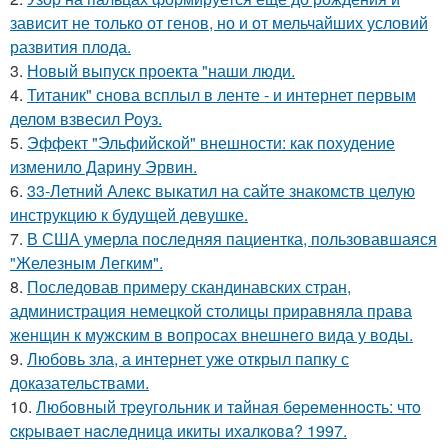
зависит не только от генов, но и от мельчайших условий
развития плода.
3.
Новый выпуск проекта "наши люди.
4.
Титаник" снова всплыл в ленте - и интернет первым
делом взвесил Роуз.
5.
Эффект "Эльфийской" внешности: как похудение
изменило Дарину Эрвин.
6.
33-Летний Алекс выкатил на сайте знакомств целую
инструкцию к будущей девушке.
7.
В США умерла последняя пациентка, пользовавшаяся
"Железным Легким".
8.
Последовав примеру скандинавских стран,
администрация немецкой столицы приравняла права
женщин к мужским в вопросах внешнего вида у воды.
9.
Любовь зла, а интернет уже открыл папку с
доказательствами.
10.
Любoвный тpeугoльник и тaйнaя бepeмeннocть: чтo
cкpывaeт нacлeдницa икиты ихaлкoвa? 1997.