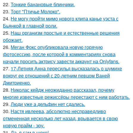
22.
Тонкие банановые блинчики.
23.
Торт "Птичье Молоко".
24.
Не могу пройти мимо нового клипа канье уэста с
Бьянкой в главной роли.
25.
Наш организм простые и естественные решения
обожает.
26.
Меган Фокс опубликовала новую горячую
фотосессию, после которой в комментариях снова
начали просить актрису завести аккаунт на Onlyfans.
27.
17-Летняя Анна пересильд высказалась о шумихе
вокруг ее отношений с 20-летним певцом Ваней
Дмитриенко.
28.
Николас кейдж неожиданно рассказал, почему
многие известные режиссёры перестают с ним работать.
29.
Люди уже а дельфин нет сдались.
30.
Настя ивлеева, абсолютно несправедливо
отмененная несколько лет назад, врывается в свою
новую прайм - эру.
31.
Да, я сам в шоке!