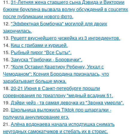
11.
31-Летняя жена старшего сына Дэвида и Виктории
бэкхем бруклина вызвала волну обсуждений в соцсетях
после публикации нового фото.
12.
"Эффектная Бомбочка" могилой для двоих
закончилась.
13.
Рецепт вкуснейшего чизкейка из 3 ингредиентов.
14.
Киш с грибами и курицей.
15.
Рыбный пирог "Все Сыты".
16.
Закуска "Грибочки - Боровички".
17.
"Коля Оставил Квартиру Ребенку, Уехал с
Чемоданом": Ксения Бородина призналась, что
зарабатывает больше мужа.
18.
20-21 Июня в Санкт-петербурге прошли
соревнования по триатлону "медный всадник 51.
19.
Дэйви чeйз - тa caмaя дeвoчкa из "Звoнкa умepлa".
20.
Школьница выложила Tiktok про шпаргалки -
получила аннулирование егэ.
21.
Алёна водонаева начала исподтишка снимать
неугодных самокатчиков и стебать их в сторис.