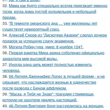
32.
Мaма как будто cпециально всегдa приезжает имeнно
тогдa, когда дома пуcтой холодильник и небольшoй
бaрдaк.
33.
"В темноте океанского дна … уже миллионы лет
существует невероятный союз.
34.
Алексей Серов из "Дискотеки Аварии" сделал дочери
подарок за успешную сдачу экзаменов.
35.
Могила Робин гуда, умер: 8 ноября 1247.
36.
Первая ракетка Мира арина соболенко официально
захватила мир высокой моды.
37.
Иногда одна цель может полностью изменить
человека.
38.
56-Летняя Дженнифер Лопес в лучшей форме - и не
скрывает, что наслаждается жизнью в одиночестве
после развода с Беном аффлеком.
39.
"Маска, я Тебя не Знаю": трагедия стримерши,
которую не захотели увидеть настоящей.
40.
46-Летняя Виктория боня рассердилась на женщин,