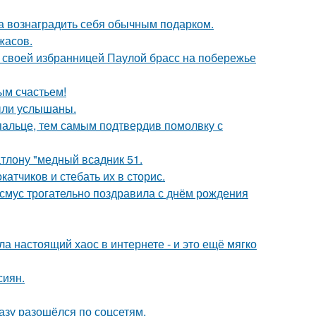
ла вознаградить себя обычным подарком.
жасов.
 своей избранницей Паулой брасс на побережье
ым счастьем!
ыли услышаны.
пальце, тем самым подтвердив помолвку с
тлону "медный всадник 51.
тчиков и стебать их в сторис.
асмус трогательно поздравила с днём рождения
а настоящий хаос в интернете - и это ещё мягко
сиян.
разу разошёлся по соцсетям.