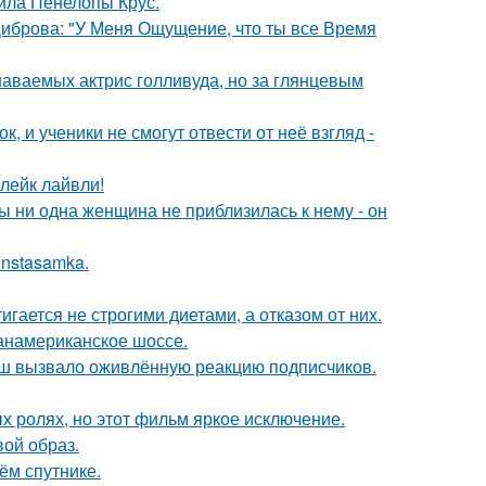
ила Пенелопы Крус.
Диброва: "У Меня Ощущение, что ты все Время
наваемых актрис голливуда, но за глянцевым
, и ученики не смогут отвести от неё взгляд -
лейк лайвли!
 ни одна женщина не приблизилась к нему - он
Instasamka.
гается не строгими диетами, а отказом от них.
панамериканское шоссе.
ш вызвало оживлённую реакцию подписчиков.
х ролях, но этот фильм яркое исключение.
вой образ.
ём спутнике.