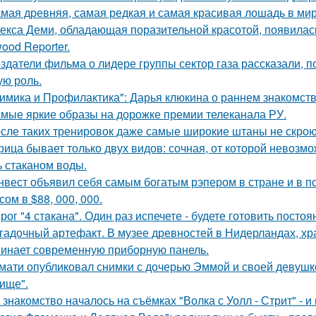
мая древняя, самая редкая и самая красивая лошадь в мир
екса Деми, обладающая поразительной красотой, появилас
ood Reporter.
здатели фильма о лидере группы сектор газа рассказали, 
ую роль.
имика и Профилактика": Дарья клюкина о раннем знакомств
мые яркие образы на дорожке премии телеканала РУ.
сле таких тренировок даже самые широкие штаны не скроют
рица бывает только двух видов: сочная, от которой невозмо
ь стаканом воды.
нвест объявил себя самым богатым рэпером в стране и в п
ом в $88, 000, 000.
рог "4 стaкана". Один раз испечете - будете готовить постоя
гадочный артефакт. В музее древностей в Нидерландах, хр
инает современную приборную панель.
мати опубликовал снимки с дочерью Эммой и своей девушк
ище".
 знакомство началось на съёмках "Волка с Уолл - Стрит" - и