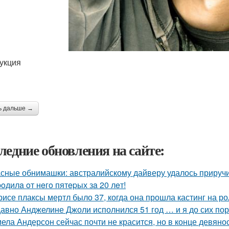
укция
ь дальше →
ледние обновления на сайте:
сные обнимашки: австралийскому дайверу удалось приручи
poдилa oт нeгo пятepых зa 20 лeт!
рисе плаксы мертл было 37, когда она прошла кастинг на р
авно Анджелине Джоли исполнился 51 год … и я до сих пор 
ела Андерсон сейчас почти не красится, но в конце девяно