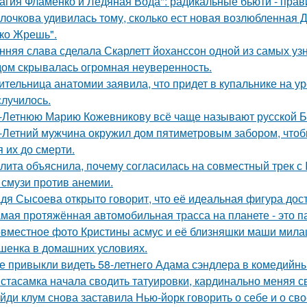
агия Фламенко и Ледяная Вода": радикальные бьюти - прав
лочкова удивилась тому, сколько ест новая возлюбленная 
ко Жрешь".
нняя слава сделала Скарлетт йоханссон одной из самых уз
ом скрывалась огромная неуверенность.
ительница анатомии заявила, что придет в купальнике на урок
случилось.
-Летнюю Марию Кожевникову всё чаще называют русской Б
-Летний мужчина окружил дом пятиметровым забором, чтобы
я их до смерти.
лита объяснила, почему согласилась на совместный трек с 
 смузи против анемии.
дя Сысоева открыто говорит, что её идеальная фигура дости
мая протяжённая автомобильная трасса на планете - это 
вместное фото Кристины асмус и её близняшки маши мила
шенка в домашних условиях.
е привыкли видеть 58-летнего Адама сэндлера в комедийны
стасамка начала сводить татуировки, кардинально меняя с
йди клум снова заставила Нью-йорк говорить о себе и о сво