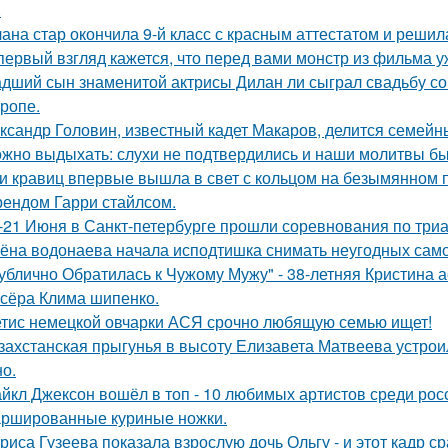
.
ана стар окончила 9-й класс с красным аттестатом и реши
первый взгляд кажется, что перед вами монстр из фильма у
дший сын знаменитой актрисы Дилан ли сыграл свадьбу со
тропе.
ксандр Головин, известный кадет Макаров, делится семейн
жно выдыхать: слухи не подтвердились и наши молитвы б
и кравиц впервые вышла в свет с кольцом на безымянном 
ендом Гарри стайлсом.
-21 Июня в Санкт-петербурге прошли соревнования по триа
ёна водонаева начала исподтишка снимать неугодных самока
ублично Обратилась к Чужому Мужу" - 38-летняя Кристина 
сёра Клима шипенко.
тис немецкой овчарки АСЯ срочно любящую семью ищет!
захстанская прыгунья в высоту Елизавета Матвеева устроил
но.
йкл Джексон вошёл в топ - 10 любимых артистов среди рос
ршированные куриные ножки.
риса Гузеева показала взрослую дочь Ольгу - и этот кадр с