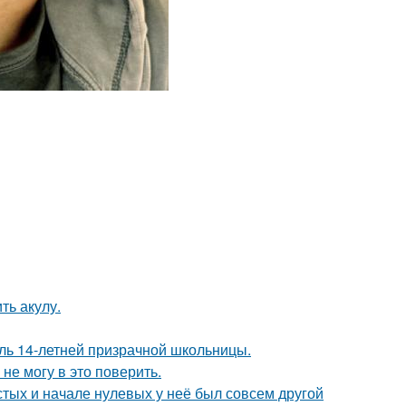
ть акулу.
оль 14-летней призрачной школьницы.
не могу в это поверить.
стых и начале нулевых у неё был совсем другой