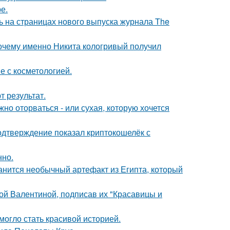
е.
ь на страницах нового выпуска журнала The
почему именно Никита кологривый получил
е с косметологией.
 результат.
жно оторваться - или сухая, которую хочется
одтверждение показал криптокошелёк с
нно.
анится необычный артефакт из Египта, который
ой Валентиной, подписав их "Красавицы и
 могло стать красивой историей.