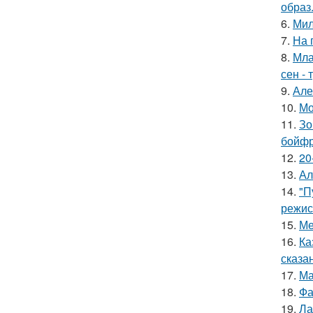
образ
6.
Мил
7.
На 
8.
Мла
сен - 
9.
Але
10.
Мо
11.
Зо
бойфр
12.
20
13.
Ал
14.
"П
режис
15.
Ме
16.
Ка
сказа
17.
Ма
18.
Фа
19.
Ла