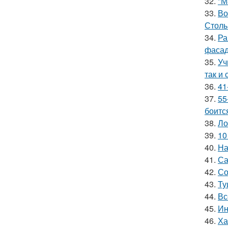
32.
"М
33.
Во
Столь
34.
Ра
фасад
35.
Уч
так и 
36.
41
37.
55
боитс
38.
Ло
39.
10
40.
На
41.
Са
42.
Со
43.
Ту
44.
Вс
45.
Ин
46.
Ха