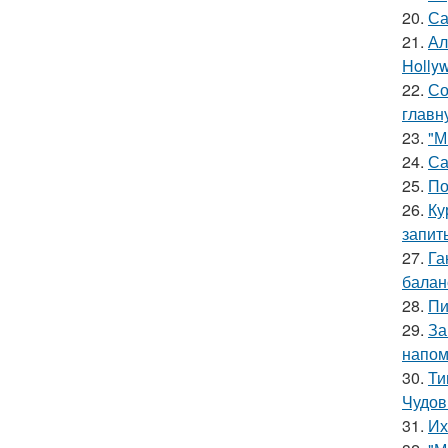
20.
Са
21.
Ал
Hollyw
22.
Со
главн
23.
"М
24.
Са
25.
По
26.
Ку
запит
27.
Га
баланс
28.
Пи
29.
За
напом
30.
Ти
Чудов
31.
Их