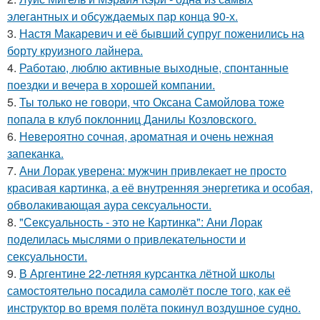
элегантных и обсуждаемых пар конца 90-х.
3.
Настя Макаревич и её бывший супруг поженились на
борту круизного лайнера.
4.
Работаю, люблю активные выходные, спонтанные
поездки и вечера в хорошей компании.
5.
Ты только не говори, что Оксана Самойлова тоже
попала в клуб поклонниц Данилы Козловского.
6.
Невероятно сочная, ароматная и очень нежная
запеканка.
7.
Ани Лорак уверена: мужчин привлекает не просто
красивая картинка, а её внутренняя энергетика и особая,
обволакивающая аура сексуальности.
8.
"Сексуальность - это не Картинка": Ани Лорак
поделилась мыслями о привлекательности и
сексуальности.
9.
В Аргентине 22-летняя курсантка лётной школы
самостоятельно посадила самолёт после того, как её
инструктор во время полёта покинул воздушное судно.