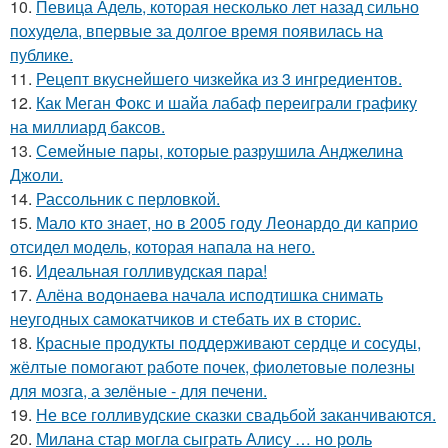
10.
Певица Адель, которая несколько лет назад сильно
похудела, впервые за долгое время появилась на
публике.
11.
Рецепт вкуснейшего чизкейка из 3 ингредиентов.
12.
Как Меган Фокс и шайа лабаф переиграли графику
на миллиард баксов.
13.
Семейные пары, которые разрушила Анджелина
Джоли.
14.
Рассольник с перловкой.
15.
Мало кто знает, но в 2005 году Леонардо ди каприо
отсидел модель, которая напала на него.
16.
Идеальная голливудская пара!
17.
Алёна водонаева начала исподтишка снимать
неугодных самокатчиков и стебать их в сторис.
18.
Красные продукты поддерживают сердце и сосуды,
жёлтые помогают работе почек, фиолетовые полезны
для мозга, а зелёные - для печени.
19.
Не все голливудские сказки свадьбой заканчиваются.
20.
Милана стар могла сыграть Алису … но роль