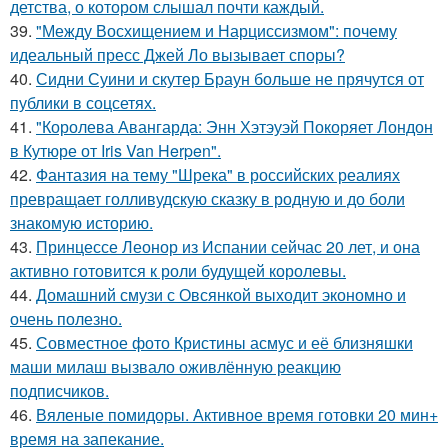
детства, о котором слышал почти каждый.
39.
"Между Восхищением и Нарциссизмом": почему
идеальный пресс Джей Ло вызывает споры?
40.
Сидни Суини и скутер Браун больше не прячутся от
публики в соцсетях.
41.
"Королева Авангарда: Энн Хэтэуэй Покоряет Лондон
в Кутюре от Iris Van Herpen".
42.
Фантазия на тему "Шрека" в российских реалиях
превращает голливудскую сказку в родную и до боли
знакомую историю.
43.
Принцессе Леонор из Испании сейчас 20 лет, и она
активно готовится к роли будущей королевы.
44.
Домашний смузи с Овсянкой выходит экономно и
очень полезно.
45.
Совместное фото Кристины асмус и её близняшки
маши милаш вызвало оживлённую реакцию
подписчиков.
46.
Вяленые помидоры. Активное время готовки 20 мин+
время на запекание.