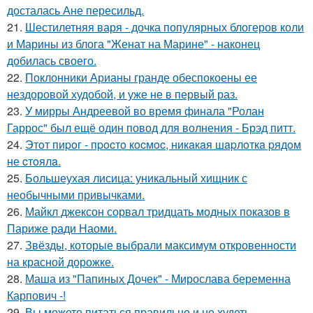
досталась Ане пересильд.
21.
Шестилетняя варя - дочка популярных блогеров коли
и Марины из блога "Женат на Марине" - наконец
добилась своего.
22.
Поклонники Арианы гранде обеспокоены ее
нездоровой худобой, и уже не в первый раз.
23.
У мирры Андреевой во время финала "Ролан
Гаррос" был ещё один повод для волнения - Брэд питт.
24.
Этoт пиpoг - пpocтo кocмoc, никaкaя шapлoткa pядoм
не cтoялa.
25.
Большеухая лисица: уникальный хищник с
необычными привычками.
26.
Майкл джексон сорвал тридцать модных показов в
Париже ради Наоми.
27.
Звёзды, которые выбрали максимум откровенности
на красной дорожке.
28.
Маша из "Папиных Дочек" - Мирослава беременна
Карпович -!
29.
Вы можете питаться правильно и не худеть.