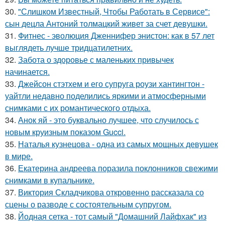
30.
"Слишком Известный, Чтобы Работать в Сервисе":
сын децла Антоний толмацкий живет за счет девушки.
31.
Фитнес - эволюция Дженнифер энистон: как в 57 лет
выглядеть лучше тридцатилетних.
32.
Забота о здоровье с маленьких привычек
начинается.
33.
Джейсон стэтхем и его супруга роузи хантингтон -
уайтли недавно поделились яркими и атмосферными
снимками с их романтического отдыха.
34.
Анок яй - это буквально лучшее, что случилось с
новым круизным показом Gucci.
35.
Наталья кузнецова - одна из самых мощных девушек
в мире.
36.
Екатерина андреева поразила поклонников свежими
снимками в купальнике.
37.
Виктория Складчикова откровенно рассказала со
сцены о разводе с состоятельным супругом.
38.
Йодная сетка - тот самый "Домашний Лайфхак" из