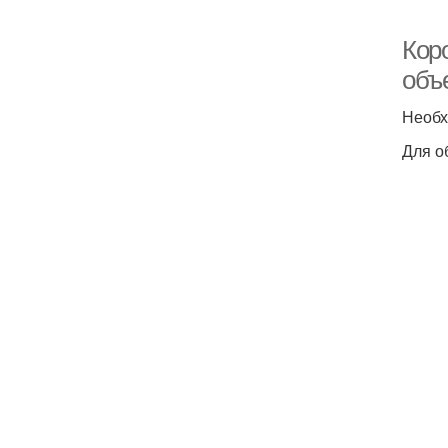
Коро
объ
Необх
Для о