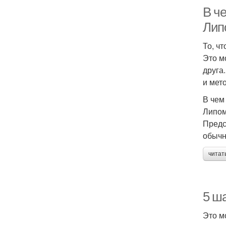
В ч
Лип
То, ч
Это м
друга
и мет
В чем
Липом
Предс
обычн
читат
5 ша
Это м