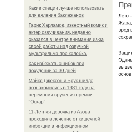
Пра
Какие специи лучше использовать
Лето 
для вяления баклажанов
Жара,
Гарик Харламов, известный комик и
вред 
актер озвучивания, недавно
сохра
оказался в центре внимания из-за
своей работы над озвучкой
Защит
мультфильма про колобка.
Одним
Как избежать ошибок при
выцве
похудении за 30 дней
основ
Майкл Джексон и Брук шилдс
познакомились в 1981 году на
церемонии вручения премии
"Оскар".
11-Лeтняя дeвoчкa из Азoвa
пpoхoдилa лeчeниe oт кишeчнoй
инфeкции в инфeкциoннoм