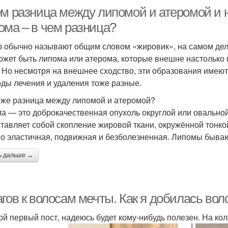
ем разница между липомой и атеромой и н
ома – в чем разница?
то обычно называют общим словом «жировик», на самом дел
ожет быть липома или атерома, которые внешне настолько п
. Но несмотря на внешнее сходство, эти образования имеют 
оды лечения и удаления тоже разные.
 же разница между липомой и атеромой?
а — это доброкачественная опухоль округлой или овальной
тавляет собой скопление жировой ткани, окружённой тонко
о эластичная, подвижная и безболезненная. Липомы быва
ь дальше →
гов к волосам мечты. Как я добилась вол
ой первый пост, надеюсь будет кому-нибудь полезен. На ко