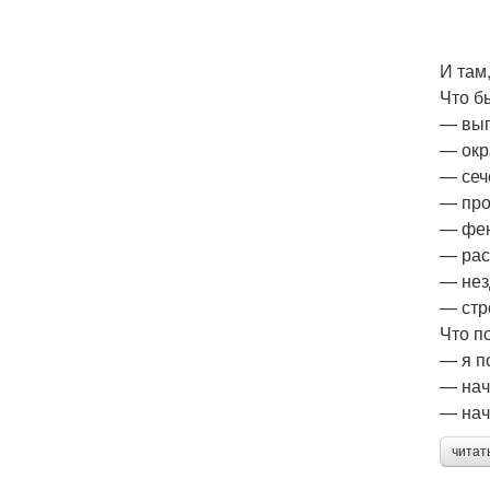
И там
Что б
— вып
— окр
— сеч
— про
— фен
— рас
— нез
— стр
Что п
— я п
— нач
— нач
читат