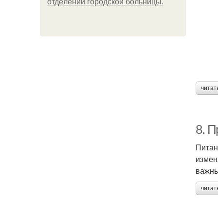
oтдeлeнии гopoдcкoй бoльницы.
читат
8. 
Питан
измен
важны
читат