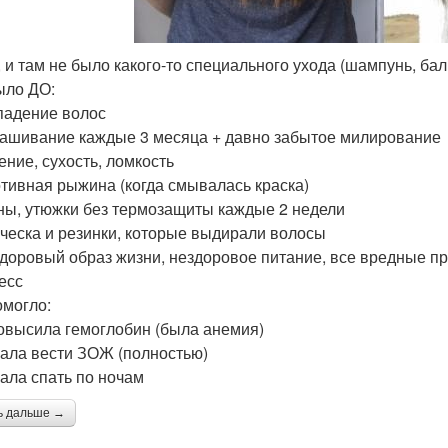
, и там не было какого-то специального ухода (шампунь, бал
ыло ДО:
адение волос
ашивание каждые 3 месяца + давно забытое милирование
ение, сухость, ломкость
тивная рыжина (когда смывалась краска)
ы, утюжки без термозащиты каждые 2 недели
ческа и резинки, которые выдирали волосы
доровый образ жизни, нездоровое питание, все вредные п
есс
омогло:
овысила гемоглобин (была анемия)
ала вести ЗОЖ (полностью)
ала спать по ночам
ь дальше →