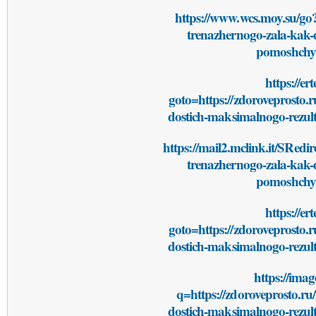
https://www.wcs.moy.su/go?h
trenazhernogo-zala-kak-
pomoshchyu
https://er
goto=https://zdoroveprosto.r
dostich-maksimalnogo-rezul
https://mail2.mclink.it/SRedir
trenazhernogo-zala-kak-
pomoshchyu
https://er
goto=https://zdoroveprosto.r
dostich-maksimalnogo-rezul
https://imag
q=https://zdoroveprosto.ru
dostich-maksimalnogo-rezul