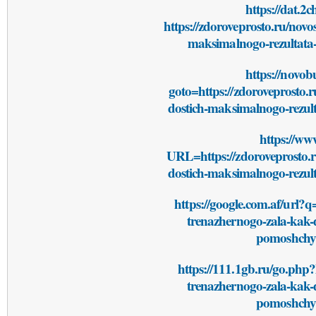
https://dat.2
https://zdoroveprosto.ru/novo
maksimalnogo-rezultata
https://novob
goto=https://zdoroveprosto.r
dostich-maksimalnogo-rezul
https://www
URL=https://zdoroveprosto.r
dostich-maksimalnogo-rezul
https://google.com.af/url?q=
trenazhernogo-zala-kak-
pomoshchyu
https://111.1gb.ru/go.php?h
trenazhernogo-zala-kak-
pomoshchyu