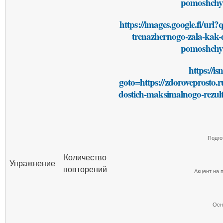
pomoshchyu
https://images.google.fi/url?
trenazhernogo-zala-kak-
pomoshchyu
https://is
goto=https://zdoroveprosto.r
dostich-maksimalnogo-rezul
Подго
Количество
Упражнение
повторений
Акцент на
Осн