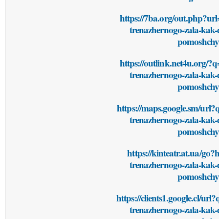
https://7ba.org/out.php?url=
trenazhernogo-zala-kak-
pomoshchyu
https://outlink.net4u.org/?q
trenazhernogo-zala-kak-
pomoshchyu
https://maps.google.sm/url?q
trenazhernogo-zala-kak-
pomoshchyu
https://kinteatr.at.ua/go?
trenazhernogo-zala-kak-
pomoshchyu
https://clients1.google.cl/url
trenazhernogo-zala-kak-