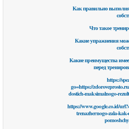
Как правильно выполня
собс
Что такое тренир
Какие упражнения мож
собс
Какие преимущества имее
перед трениров
https://sp
go=https://zdoroveprosto.ru
dostich-maksimalnogo-rezul
https://www.google.co.id/url?
trenazhernogo-zala-kak-
pomoshchyu