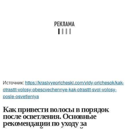
Источник:
https://krasivyepricheski.com/vidy-prichesok/kak-
otrastit-volosy-obescvechennye-kak-otrastit-svoi-volosy-
posle-osvetleniya
Как привести волосы в порядок
после осветления. Основные
рекомендации по уходу за