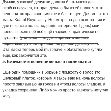
Думаю, у каждой девушки должна быть маска для
особых случаев, которая делала бы из её волос что-то
невероятно красивое, мягкое и блестящее. Для меня это
маска Kaaral Royal Jelly. Несмотря на два осветления и
две покраски волос подряд(в интервале 1 день) мои
волосы после неё всё ещё гладкие и практически не
путаются
(учитывая, что даже промыть волосы
нереально, руки застревают не доходя до макушки)
.
Эта маска теперь мой must-have и обязательно куплю
ещё, как закончится эта.
5. Бережное отношение ночью и после мытья
Ещё один помощник в борьбе с ломкостью волос это
шелковый платок, которым я закрываю на ночь волосы
просто завязываю на голове и утром волосы гладкие, а
укладка сохранена. Либо можно просто завязать нетугую
косу.