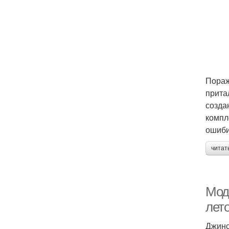
Пораж
прита
созда
компл
ошиби
читат
Мод
лет
Джинс