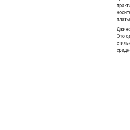
практ
носит
платья
Джинс
Это о
стиль
средн