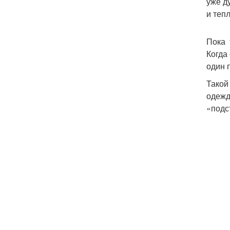
уже д
и теп
Пока 
Когда
один 
Такой
одежд
«подс