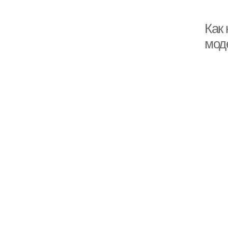
Как
мод