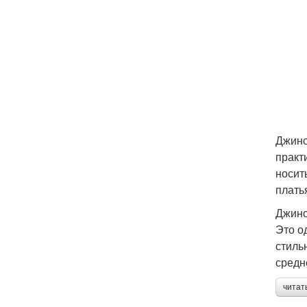
Джинс
практ
носит
платья
Джинс
Это о
стиль
средн
читат