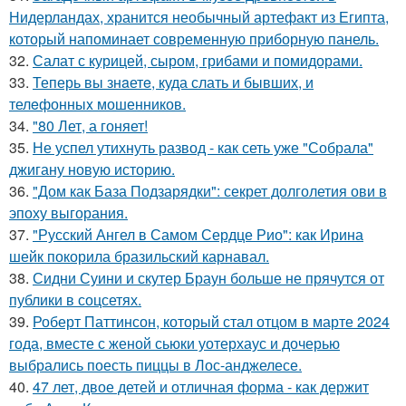
Нидерландах, хранится необычный артефакт из Египта,
который напоминает современную приборную панель.
32.
Салат с курицей, сыром, грибами и помидорами.
33.
Теперь вы знaетe, куда слать и бывших, и
телeфонныx мошенников.
34.
"80 Лет, а гоняет!
35.
Не успел утихнуть развод - как сеть уже "Собрала"
джигану новую историю.
36.
"Дом как База Подзарядки": секрет долголетия ови в
эпоху выгорания.
37.
"Русский Ангел в Самом Сердце Рио": как Ирина
шейк покорила бразильский карнавал.
38.
Сидни Суини и скутер Браун больше не прячутся от
публики в соцсетях.
39.
Роберт Паттинсон, который стал отцом в марте 2024
года, вместе с женой сьюки уотерхаус и дочерью
выбрались поесть пиццы в Лос-анджелесе.
40.
47 лет, двое детей и отличная форма - как держит