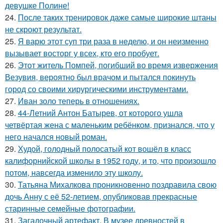
девушке Полине!
24.
После таких тренировок даже самые широкие штаны
не скроют результат.
25.
Я варю этот суп три раза в неделю, и он неизменно
вызывает восторг у всех, кто его пробует.
26.
Этот житель Помпей, погибший во время извержения
Везувия, вероятно был врачом и пытался покинуть
город со своими хирургическими инструментами.
27.
Иван золо теперь в отношениях.
28.
44-Летний Антон Батырев, от которого ушла
четвёртая жена с маленьким ребёнком, признался, что у
него начался новый роман.
29.
Худой, голодный полосатый кот вошёл в класс
калифорнийской школы в 1952 году, и то, что произошло
потом, навсегда изменило эту школу.
30.
Татьяна Михалкова проникновенно поздравила свою
дочь Анну с её 52-летием, опубликовав прекрасные
старинные семейные фотографии.
31.
Загадочный артефакт. В музее древностей в