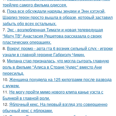
трейлер самого фильма одиссея.
6.
Пока все обсуждали наряды зендеи и Энн хэтэуэй,
Шарлиз терон просто вышла в образе, который заставил
забыть обо всех остальных.
7.
Экс - возлюбленная Тимати и новая телеведущая
"Матч ТВ" Анастасия Решетова рассказала о своих
пластических операциях.
8.
Вокруг промо - арта гта 6 возник сильный слух - игроки
узнали в главной героине Габриэлу Чикин.
9.
Милана стар призналась, что могла сыграть главную
роль в фильме "Алиса в Стране Чудес" вместо Ани
пересильд.
10.
Женщина похудела на 125 килограмм после развода
с мужем.
11.
Не могу пройти мимо нового клипа канье уэста с
Бьянкой в главной роли.
12.
Яблочный кекс. На первый взгляд это совершенно
обычный кекс с яблоками.