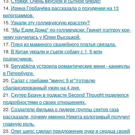
13.
Стожки. Очень вкусное и сытное блюдо!
14.
Ирина Горбачёва рассказала о похудении на 13
килограммов.
15.
Узнали эту голливудскую красотку?
16.
"Мы Едим Дома" по-голливудски: Гвинет пэлтроу кое-
чему научилась у Юлии Высоцкой.
17.
Плед из маминого свадебного платья связала.
18.
В Китае украли и съели собаку с 1, 5 млн
подписчиков.
19.
Seryabkina устроила романтические мини - каникулы
в Петербурге.
20.
Салат с грибами "минус 5 кг"/готовлю
сбалансированный ужин на 4 дня.
21.
Скутер Браун в подкасте Second Thought поделился
подробностями о своих отношениях.
22.
Создатели фильма о лидере группы сектор газа
рассказали, почему именно Никита кологривый получил
главную роль.
23.
Олег шепс сделал предложение руки и сердца своей