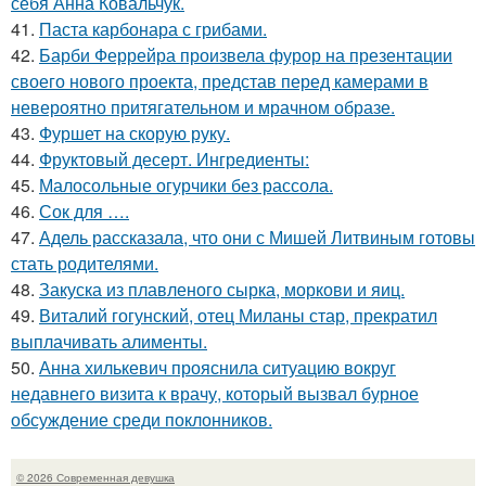
себя Анна Ковальчук.
41.
Паста карбонара с грибами.
42.
Барби Феррейра произвела фурор на презентации
своего нового проекта, представ перед камерами в
невероятно притягательном и мрачном образе.
43.
Фуршет на скорую руку.
44.
Фруктовый десерт. Ингредиенты:
45.
Малосольные огурчики без рассола.
46.
Сок для ….
47.
Адель рассказала, что они с Мишей Литвиным готовы
стать родителями.
48.
Закуска из плавленого сырка, моркови и яиц.
49.
Виталий гогунский, отец Миланы стар, прекратил
выплачивать алименты.
50.
Анна хилькевич прояснила ситуацию вокруг
недавнего визита к врачу, который вызвал бурное
обсуждение среди поклонников.
© 2026 Современная девушка